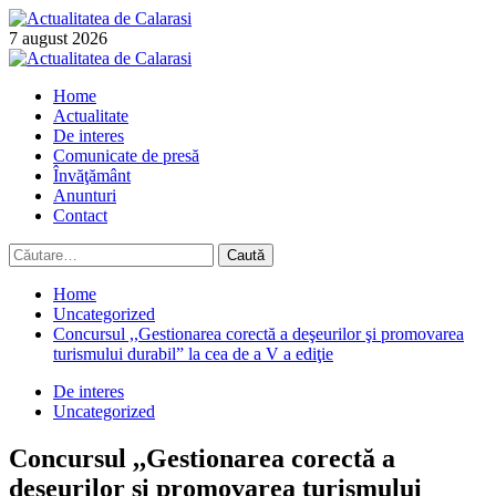
Skip
to
7 august 2026
content
Primary
Menu
Home
Actualitate
De interes
Comunicate de presă
Învăţământ
Anunturi
Contact
Caută
după:
Home
Uncategorized
Concursul ,,Gestionarea corectă a deşeurilor şi promovarea
turismului durabil” la cea de a V a ediţie
De interes
Uncategorized
Concursul ,,Gestionarea corectă a
deşeurilor şi promovarea turismului