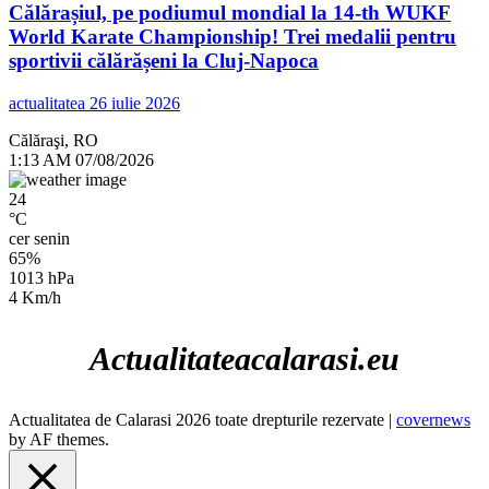
Călărașiul, pe podiumul mondial la 14-th WUKF
World Karate Championship! Trei medalii pentru
sportivii călărășeni la Cluj-Napoca
actualitatea
26 iulie 2026
Călăraşi, RO
1:13 AM
07/08/2026
24
°C
cer senin
65%
1013 hPa
4 Km/h
Actualitateacalarasi.eu
Actualitatea de Calarasi 2026 toate drepturile rezervate
|
covernews
by AF themes.