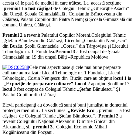
acesta că le pasă de mediul în care trăiesc. La această secţiune,
premiul 1 a fost câştigat
de Colegiul Tehnic ,,Gheorghe Asachi”
din Oneşti, Şcoala Gimnzialăială ,,Constantin Brîncoveanu din
Călăraşi, Palatul Copiilor din Piatra Neamţ şi Şcoala Gimnazială din
comuna Unirea, Călăraşi.
Premiul 2
a revenit Palatului Copiilor Moreni,Colegiului Tehnic
,,Ştefan Bănulescu din Călăraşi, Liceului ,,Constantin Neniţescu”
din Buzău, Şcolii Gimnaziale „Coresi” din Târgovişte şi Liceului
Tehnologic nr. 1 Fundulea.
Premiul 3
a fost ocupat de Şcoala
Gimnazială nr. 19 din oraşul Bălţi –Republica Moldova.
Cele mai aspectuoase şi cele mai bune preparate
culinare au realizat : Liceul Tehnologic nr. 1 Fundulea, Liceul
Tehnologic ,,Costin Neniţescu din Buzău care au obţinut
locul 1
la
,,
Expoziţie de preparate culinare”
.
Locul 2
aparţine Şcolii nr.17;
locul 3
fost ocupat de Colegiul Tehnic ,,Ştefan Bănulescu” Şi
Palatul Copiilor din Călăraşi.
Elevii participanţi au dovedit că sunt şi buni jurnalişti în domeniul
protecţiei mediului . La secţiunea
„Reviste Eco
”, premiul 1 a fost
câştigat de Colegiul Tehnic ,,Ştefan Bănulescu”.
Premiul 2
a
revenit Colegiului Naţional Alexandru Dimitrie Ghica” din
Alexandria, şi,
premiul 3
, Colegiul Economic Mihail
Kogălniceanu din Focşani.