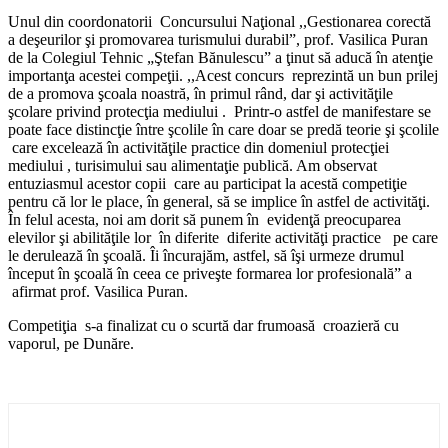
Unul din coordonatorii Concursului Naţional ,,Gestionarea corectă
a deşeurilor şi promovarea turismului durabil”, prof. Vasilica Puran
de la Colegiul Tehnic „Ştefan Bănulescu” a ţinut să aducă în atenţie
importanţa acestei compeţii. ,,Acest concurs reprezintă un bun prilej
de a promova şcoala noastră, în primul rând, dar şi activităţile
şcolare privind protecţia mediului . Printr-o astfel de manifestare se
poate face distincţie între şcolile în care doar se predă teorie şi şcolile
care excelează în activităţile practice din domeniul protecţiei
mediului , turisimului sau alimentaţie publică. Am observat
entuziasmul acestor copii care au participat la acestă competiţie
pentru că lor le place, în general, să se implice în astfel de activităţi.
În felul acesta, noi am dorit să punem în evidenţă preocuparea
elevilor şi abilităţile lor în diferite diferite activităţi practice pe care
le derulează în şcoală. Îi încurajăm, astfel, să îşi urmeze drumul
început în şcoală în ceea ce priveşte formarea lor profesională” a
afirmat prof. Vasilica Puran.
Competiţia s-a finalizat cu o scurtă dar frumoasă croazieră cu
vaporul, pe Dunăre.