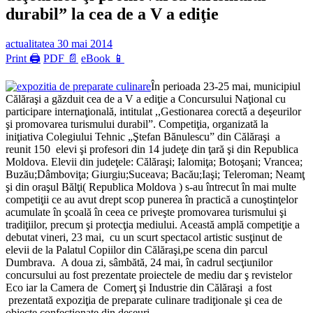
durabil” la cea de a V a ediţie
actualitatea
30 mai 2014
Print 🖨
PDF 📄
eBook 📱
În perioada 23-25 mai, municipiul
Călăraşi a găzduit cea de a V a ediţie a Concursului Naţional cu
participare internaţională, intitulat ,,Gestionarea corectă a deşeurilor
şi promovarea turismului durabil”. Competiţia, organizată la
iniţiativa Colegiului Tehnic „Ştefan Bănulescu” din Călăraşi a
reunit 150 elevi şi profesori din 14 judeţe din ţară şi din Republica
Moldova. Elevii din judeţele: Călăraşi; Ialomiţa; Botoşani; Vrancea;
Buzău;Dâmboviţa; Giurgiu;Suceava; Bacău;Iaşi; Teleroman; Neamţ
şi din oraşul Bălţi( Republica Moldova ) s-au întrecut în mai multe
competiţii ce au avut drept scop punerea în practică a cunoştinţelor
acumulate în şcoală în ceea ce priveşte promovarea turismului şi
tradiţiilor, precum şi protecţia mediului. Această amplă competiţie a
debutat vineri, 23 mai, cu un scurt spectacol artistic susţinut de
elevii de la Palatul Copiilor din Călăraşi,pe scena din parcul
Dumbrava. A doua zi, sâmbătă, 24 mai, în cadrul secţiunilor
concursului au fost prezentate proiectele de mediu dar ş revistelor
Eco iar la Camera de Comerţ şi Industrie din Călăraşi a fost
prezentată expoziţia de preparate culinare tradiţionale şi cea de
obiecte confecţionate din deşeuri .