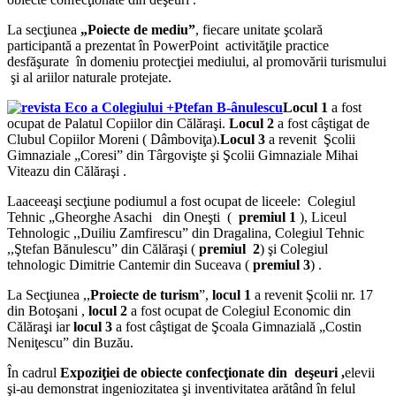
La secţiunea
„Poiecte de mediu”
, fiecare unitate şcolară
participantă a prezentat în PowerPoint activităţile practice
desfăşurate în domeniu protecţiei mediului, al promovării turismului
şi al ariilor naturale protejate.
Locul 1
a fost
ocupat de Palatul Copiilor din Călăraşi.
Locul 2
a fost câştigat de
Clubul Copiilor Moreni ( Dâmboviţa).
Locul 3
a revenit Şcolii
Gimnaziale „Coresi” din Târgovişte şi Şcolii Gimnaziale Mihai
Viteazu din Călăraşi .
Laaceeaşi secţiune podiumul a fost ocupat de liceele: Colegiul
Tehnic „Gheorghe Asachi din Oneşti (
premiul 1
), Liceul
Tehnologic ,,Duiliu Zamfirescu” din Dragalina, Colegiul Tehnic
,,Ştefan Bănulescu” din Călăraşi (
premiul 2
) şi Colegiul
tehnologic Dimitrie Cantemir din Suceava (
premiul 3
) .
La Secţiunea ,,
Proiecte de turism
”,
locul 1
a revenit Şcolii nr. 17
din Botoşani ,
locul 2
a fost ocupat de Colegiul Economic din
Călăraşi iar
locul 3
a fost câştigat de Şcoala Gimnazială „Costin
Neniţescu” din Buzău.
În cadrul
Expoziţiei de obiecte confecţionate din deşeuri ,
elevii
şi-au demonstrat ingeniozitatea şi inventivitatea arătând în felul