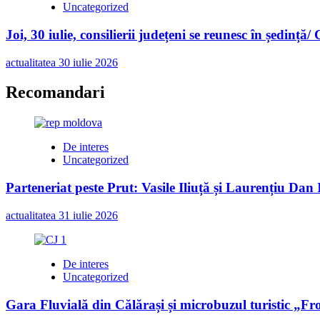
Uncategorized
Joi, 30 iulie, consilierii județeni se reunesc în ședință/
actualitatea
30 iulie 2026
Recomandari
De interes
Uncategorized
Parteneriat peste Prut: Vasile Iliuță și Laurențiu Da
actualitatea
31 iulie 2026
De interes
Uncategorized
Gara Fluvială din Călărași și microbuzul turistic „Fr