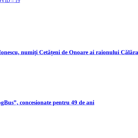
 COVID – 19
n Ionescu, numiți Cetățeni de Onoare ai raionului Călă
ogBus”, concesionate pentru 49 de ani