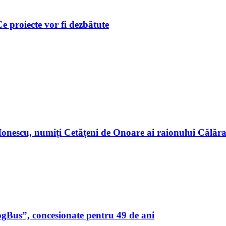
 Ce proiecte vor fi dezbătute
n Ionescu, numiți Cetățeni de Onoare ai raionului Călă
ogBus”, concesionate pentru 49 de ani