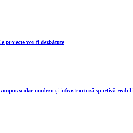
 Ce proiecte vor fi dezbătute
ampus școlar modern și infrastructură sportivă reabili