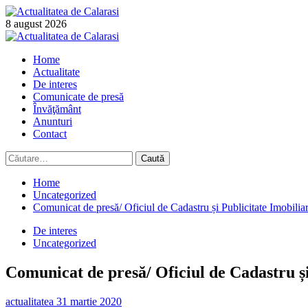
Skip
to
8 august 2026
content
Primary
Menu
Home
Actualitate
De interes
Comunicate de presă
Învăţământ
Anunturi
Contact
Caută
după:
Home
Uncategorized
Comunicat de presă/ Oficiul de Cadastru și Publicitate Imobilia
De interes
Uncategorized
Comunicat de presă/ Oficiul de Cadastru și
actualitatea
31 martie 2020