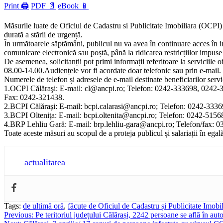
Print 🖨
PDF 📄
eBook 📱
Măsurile luate de Oficiul de Cadastru si Publicitate Imobiliara (OCPI
durată a stării de urgență.
În următoarele săptămâni, publicul nu va avea în continuare acces în i
comunicare electronică sau poștă, până la ridicarea restricțiilor impuse 
De asemenea, solicitanții pot primi informații referitoare la serviciile o
08.00-14.00.Audiențele vor fi acordate doar telefonic sau prin e-mail.
Numerele de telefon și adresele de e-mail destinate beneficiarilor s
1.OCPI Călăraşi: E-mail: cl@ancpi.ro; Telefon: 0242-333698, 0242-
Fax: 0242-321438.
2.BCPI Călăraşi: E-mail: bcpi.calarasi@ancpi.ro; Telefon: 0242-33
3.BCPI Olteniţa: E-mail: bcpi.oltenita@ancpi.ro; Telefon: 0242-51
4.BRP Lehliu Gară: E-mail: brp.lehliu-gara@ancpi.ro; Telefon/fax: 
Toate aceste măsuri au scopul de a proteja publicul și salariații în eg
actualitatea
Tags:
de ultimă oră
,
făcute de Oficiul de Cadastru și Publicitate Imobil
Post
Previous:
Pe teritoriul județului Călărași, 2242 persoane se află în aut