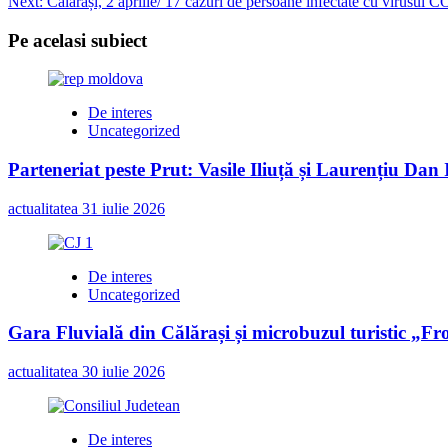
Next:
Călărași, 2 aprilie/ 17 cazuri de persoane infectate cu virusul
navigation
Pe acelasi subiect
De interes
Uncategorized
Parteneriat peste Prut: Vasile Iliuță și Laurențiu Da
actualitatea
31 iulie 2026
De interes
Uncategorized
Gara Fluvială din Călărași și microbuzul turistic „Fr
actualitatea
30 iulie 2026
De interes