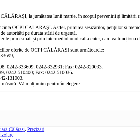
) CĂLĂRAȘI, la jumătatea lunii martie, în scopul prevenirii și limitări
ncinta OCPI CĂLĂRAȘI. Astfel, primirea sesizărilor, petițiilor și memor
de autorități pe durata stării de urgență.
ferite prin e-mail și prin intermediul unui call-center, care va funcționa d
erviciilor oferite de OCPI CĂLĂRAȘI sunt următoarele:
333699;
3698, 0242-333699, 0242-332931; Fax: 0242-320033.
5689, 0242-510400; Fax: 0242-510036.
0342-131003.
ală măsură. Vă mulțumim pentru înțelegere.
iară Călărași
,
Precizări
oizolare