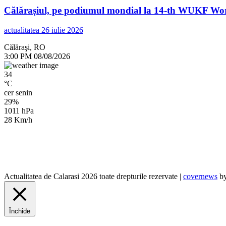
Călărașiul, pe podiumul mondial la 14-th WUKF Worl
actualitatea
26 iulie 2026
Călăraşi, RO
3:00 PM
08/08/2026
34
°C
cer senin
29%
1011 hPa
28 Km/h
Actualitatea de Calarasi 2026 toate drepturile rezervate
|
covernews
by
Închide