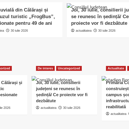
uvială din Călărași și
Joi, 30 iulie, consilierii j
uzul turistic „FrogBus”,
se reunesc în ședință/ Ce
ionate pentru 49 de ani
proiecte vor fi dezbătute
tea
30 iulie 2026
actualitatea
30 iulie 2026
orized
De interes
Uncategorized
Actualitate
 Călărași și
Joi, 30 iulie, consilierii
Primăria C
tic
județeni se reunesc în
construieșt
esionate
ședință/ Ce proiecte vor fi
campus șco
dezbătute
infrastruct
reabilitată
lie 2026
actualitatea
30 iulie 2026
actualitatea