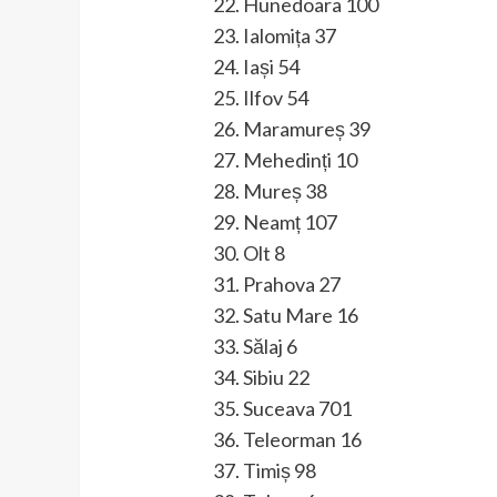
22. Hunedoara 100
23. Ialomița 37
24. Iași 54
25. Ilfov 54
26. Maramureș 39
27. Mehedinți 10
28. Mureș 38
29. Neamț 107
30. Olt 8
31. Prahova 27
32. Satu Mare 16
33. Sălaj 6
34. Sibiu 22
35. Suceava 701
36. Teleorman 16
37. Timiș 98