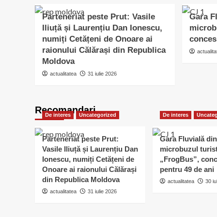
Parteneriat peste Prut: Vasile
Gara Fl
Iliuță și Laurențiu Dan Ionescu,
microb
numiți Cetățeni de Onoare ai
conces
raionului Călărași din Republica
actualita
Moldova
actualitatea
31 iulie 2026
Recomandari
De interes
Uncategorized
De interes
Uncateg
Parteneriat peste Prut:
Gara Fluvială din
Vasile Iliuță și Laurențiu Dan
microbuzul turis
Ionescu, numiți Cetățeni de
„FrogBus”, conc
Onoare ai raionului Călărași
pentru 49 de ani
din Republica Moldova
actualitatea
30 iu
actualitatea
31 iulie 2026