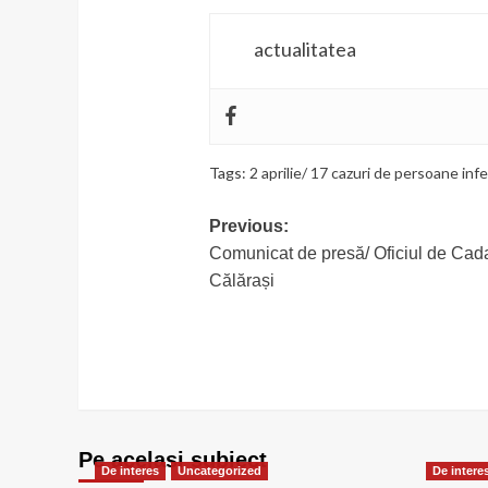
actualitatea
Tags:
2 aprilie/ 17 cazuri de persoane in
Post
Previous:
Comunicat de presă/ Oficiul de Cadas
navigation
Călărași
Pe acelasi subiect
De interes
Uncategorized
De intere