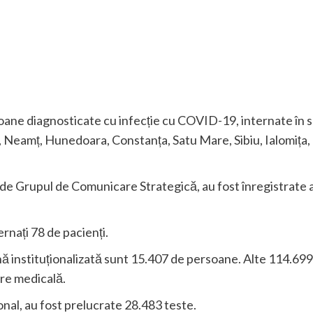
ne diagnosticate cu infecție cu COVID-19, internate în spit
, Neamț, Hunedoara, Constanța, Satu Mare, Sibiu, Ialomița,
de Grupul de Comunicare Strategică, au fost înregistrate a
rnați 78 de pacienți.
nă instituționalizată sunt 15.407 de persoane. Alte 114.699
are medicală.
ional, au fost prelucrate 28.483 teste.