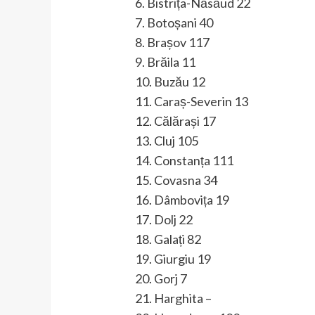
6. Bistrița-Năsăud 22
7. Botoșani 40
8. Brașov 117
9. Brăila 11
10. Buzău 12
11. Caraș-Severin 13
12. Călărași 17
13. Cluj 105
14. Constanța 111
15. Covasna 34
16. Dâmbovița 19
17. Dolj 22
18. Galați 82
19. Giurgiu 19
20. Gorj 7
21. Harghita –