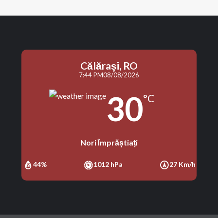
Călăraşi, RO
7:44 PM
08/08/2026
30
°C
Nori Împrăștiați
44%
1012 hPa
27 Km/h