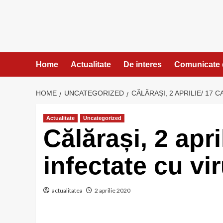
Skip
to
content
Home
Actualitate
De interes
Comunicate 
HOME
UNCATEGORIZED
CĂLĂRAȘI, 2 APRILIE/ 17
Actualitate
Uncategorized
Călărași, 2 apr
infectate cu vi
actualitatea
2 aprilie 2020