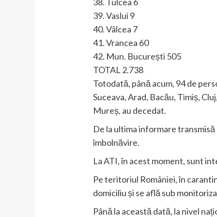
38. Tulcea 6
39. Vaslui 9
40. Vâlcea 7
41. Vrancea 60
42. Mun. București 505
TOTAL 2.738
Totodată, până acum, 94 de persoa
Suceava, Arad, Bacău, Timiș, Cluj
Mureș, au decedat.
De la ultima informare transmisă 
îmbolnăvire.
La ATI, în acest moment, sunt inte
Pe teritoriul României, în caranti
domiciliu și se află sub monitoriz
Până la această dată, la nivel naț