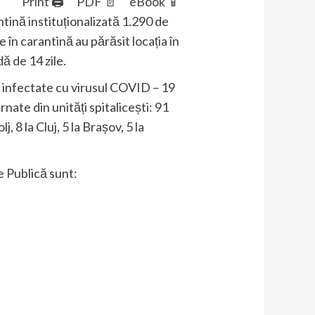
Print 🖨
PDF 📄
eBook 📱
antină instituționalizată 1.290 de
n carantină au părăsit locația în
ă de 14 zile.
e infectate cu virusul COVID – 19
nate din unități spitalicești: 91
, 8 la Cluj, 5 la Brașov, 5 la
e Publică sunt: