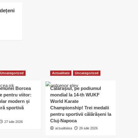
udețeni
Uncategorized
Actualitate
Uncategorized
omunei Borcea
Călărașiul, pe podiumul
e pentru viitor:
mondial la 14-th WUKF
lar modern și
World Karate
ură sportivă
Championship! Trei medalii
pentru sportivii călărășeni la
Cluj-Napoca
27 iulie 2026
actualitatea
26 iulie 2026