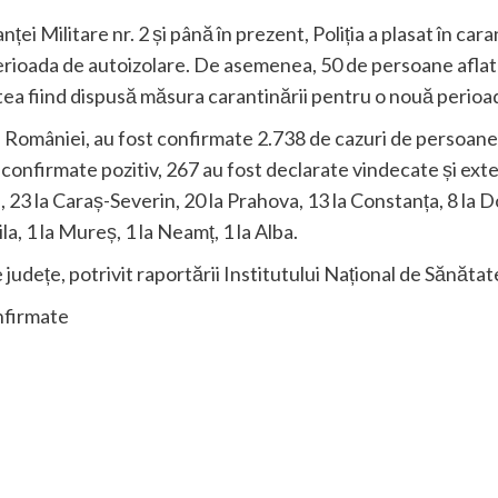
ței Militare nr. 2 și până în prezent, Poliția a plasat în car
ioada de autoizolare. De asemenea, 50 de persoane aflate î
tea fiind dispusă măsura carantinării pentru o nouă perioad
riul României, au fost confirmate 2.738 de cazuri de persoan
onfirmate pozitiv, 267 au fost declarate vindecate și exter
i, 23 la Caraș-Severin, 20 la Prahova, 13 la Constanța, 8 la Dolj
ila, 1 la Mureș, 1 la Neamț, 1 la Alba.
județe, potrivit raportării Institutului Național de Sănătat
nfirmate