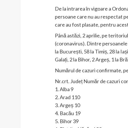
De la intrarea în vigoare a Ordonan
persoane care nu au respectat per
care au fost plasate, pentru aces
Până astăzi, 2 aprilie, pe terito
(coronavirus). Dintre persoanele c
la București, 58 la Timiș, 28 la Iaș
Galați, 2 la Bihor, 2 Argeș, 1 la Bră
Numărul de cazuri confirmate, pe 
Nr.crt. Județ Număr de cazuri co
1. Alba 9
2. Arad 110
3. Argeș 10
4. Bacău 19
5. Bihor 39