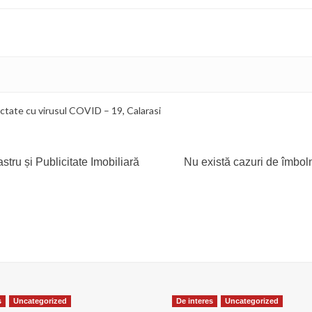
fectate cu virusul COVID – 19
,
Calarasi
tru și Publicitate Imobiliară
Nu există cazuri de îmbol
s
Uncategorized
De interes
Uncategorized