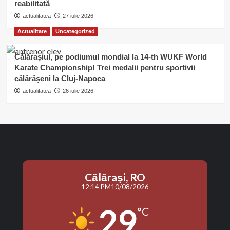
reabilitată
actualitatea
27 iulie 2026
Actualitate
Uncategorized
Călărașiul, pe podiumul mondial la 14-th WUKF World
Karate Championship! Trei medalii pentru sportivii
călărășeni la Cluj-Napoca
actualitatea
26 iulie 2026
Călăraşi, RO
12:14 PM
10/08/2026
29
°C