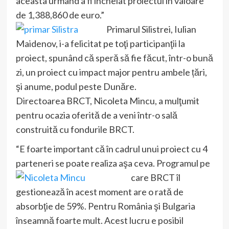
aceasta urmând a fi încheiat proiectul în valoare
de 1,388,860 de euro.”
Primarul Silistrei, Iulian
Maidenov, i-a felicitat pe toţi participanţii la
proiect, spunând că speră să fie făcut, într-o bună
zi, un proiect cu impact major pentru ambele țări,
şi anume, podul peste Dunăre.
Directoarea BRCT, Nicoleta Mincu, a mulţumit
pentru ocazia oferită de a veni într-o sală
construită cu fondurile BRCT.
“E foarte important că în cadrul unui proiect cu 4
parteneri se poate realiza aşa ceva. Programul pe
care
BRCT îl
gestionează în acest moment are o rată de
absorbţie de 59%. Pentru România şi Bulgaria
înseamnă foarte mult. Acest lucru e posibil