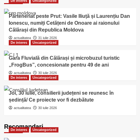
De interes
Uncategorized
Parteneriat peste Prut: Vasile Iliuță și Laurențiu Dan
Ionescu, numiți Cetățeni de Onoare ai raionului
Călărași din Republica Moldova
actualitatea
31 iulie 2026
De interes
Uncategorized
Gara Fluvială din Călărași și microbuzul turistic
„FrogBus”, concesionate pentru 49 de ani
actualitatea
30 iulie 2026
De interes
Uncategorized
Joi, 30 iulie, consilierii județeni se reunesc în
ședință/ Ce proiecte vor fi dezbătute
actualitatea
30 iulie 2026
Recomandari
De interes
Uncategorized