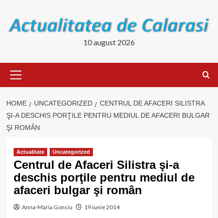
Skip
to
content
10 august 2026
Primary
Menu
HOME
UNCATEGORIZED
CENTRUL DE AFACERI SILISTRA
ŞI-A DESCHIS PORŢILE PENTRU MEDIUL DE AFACERI BULGAR
ŞI ROMÂN
Actualitate
Uncategorized
Centrul de Afaceri Silistra şi-a
deschis porţile pentru mediul de
afaceri bulgar şi român
Anna-Maria Gonciu
19 iunie 2014