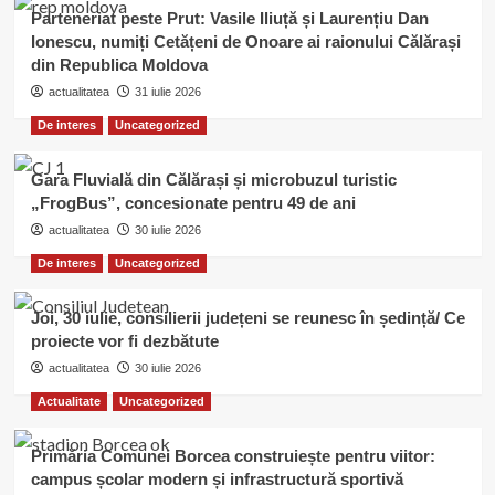
Parteneriat peste Prut: Vasile Iliuță și Laurențiu Dan
Ionescu, numiți Cetățeni de Onoare ai raionului Călărași
din Republica Moldova
actualitatea
31 iulie 2026
De interes
Uncategorized
Gara Fluvială din Călărași și microbuzul turistic
„FrogBus”, concesionate pentru 49 de ani
actualitatea
30 iulie 2026
De interes
Uncategorized
Joi, 30 iulie, consilierii județeni se reunesc în ședință/ Ce
proiecte vor fi dezbătute
actualitatea
30 iulie 2026
Actualitate
Uncategorized
Primăria Comunei Borcea construiește pentru viitor:
campus școlar modern și infrastructură sportivă