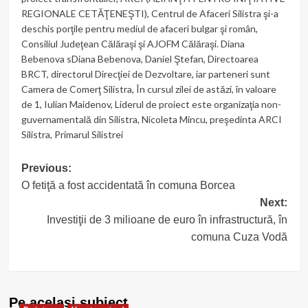
REGIONALE CETĂŢENEŞTI)
,
Centrul de Afaceri Silistra şi-a
deschis porţile pentru mediul de afaceri bulgar şi român
,
Consiliul Judeţean Călăraşi şi AJOFM Călăraşi. Diana
Bebenova sDiana Bebenova
,
Daniel Ştefan
,
Directoarea
BRCT
,
directorul Direcţiei de Dezvoltare
,
iar parteneri sunt
Camera de Comerţ Silistra
,
În cursul zilei de astăzi
,
în valoare
de 1
,
Iulian Maidenov
,
Liderul de proiect este organizaţia non-
guvernamentală din Silistra
,
Nicoleta Mincu
,
preşedinta ARCI
Silistra
,
Primarul Silistrei
Post
Previous:
O fetiţă a fost accidentată în comuna Borcea
navigation
Next:
Investiţii de 3 milioane de euro în infrastructură, în
comuna Cuza Vodă
Pe acelasi subiect