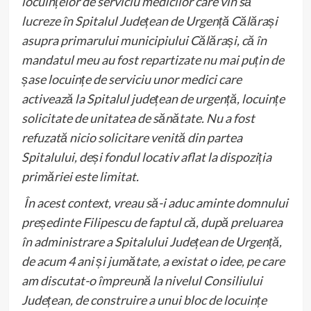
locuințelor de serviciu medicilor care vin să
lucreze în Spitalul Județean de Urgență Călărași
asupra primarului municipiului Călărași, că în
mandatul meu au fost repartizate nu mai puțin de
șase locuințe de serviciu unor medici care
activează la Spitalul județean de urgență, locuințe
solicitate de unitatea de sănătate. Nu a fost
refuzată nicio solicitare venită din partea
Spitalului, deși fondul locativ aflat la dispoziția
primăriei este limitat.
În acest context, vreau să-i aduc aminte domnului
președinte Filipescu de faptul că, după preluarea
în administrare a Spitalului Județean de Urgență,
de acum 4 ani și jumătate, a existat o idee, pe care
am discutat-o împreună la nivelul Consiliului
Județean, de construire a unui bloc de locuințe