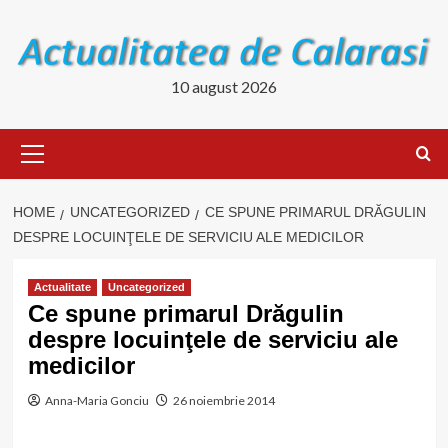
Skip
to
content
10 august 2026
Primary
Menu
HOME
UNCATEGORIZED
CE SPUNE PRIMARUL DRĂGULIN
DESPRE LOCUINŢELE DE SERVICIU ALE MEDICILOR
Actualitate
Uncategorized
Ce spune primarul Drăgulin
despre locuinţele de serviciu ale
medicilor
Anna-Maria Gonciu
26 noiembrie 2014