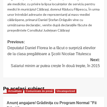
ale medicilor
,
cu privire la lipsa locuințelor de serviciu pentru
medici în municipiul Călărași
,
domnul Răducu Filipescu
,
În urma
unor întrebări adresate de reprezentanți ai mass-mediei
călărășene
,
primarul Daniel Ștefan Drăgulin vine cu
următoarea declarație:
,
venite după declarațiile făcute de
președintele Consiliului Județean Călărași
Post
Previous:
Deputatul Daniel Florea le-a făcut o surpriză elevilor
navigation
de la clasa pregătitoare a Şcolii Nicolae Titulescu
Next:
Salariul minim ar putea crește în două trepte, în 2015
Pe acelasi subiect
Actualitate
Comunicate de presă
Uncategorized
Anunț angajare/ Grădinița cu Program Normal ”Fii