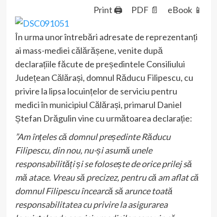
Print 🖨
PDF 📄
eBook 📱
În urma unor întrebări adresate de reprezentanți
ai mass-mediei călărășene, venite după
declarațiile făcute de președintele Consiliului
Județean Călărași, domnul Răducu Filipescu, cu
privire la lipsa locuințelor de serviciu pentru
medici în municipiul Călărași, primarul Daniel
Ștefan Drăgulin vine cu următoarea declarație:
”Am înțeles că domnul președinte Răducu
Filipescu, din nou, nu-și asumă unele
responsabilități și se folosește de orice prilej să
mă atace. Vreau să precizez, pentru că am aflat că
domnul Filipescu încearcă să arunce toată
responsabilitatea cu privire la asigurarea