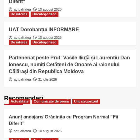
Diferit”
actualitatea
10 august 2026
De interes
Uncategorized
UAT Dorobanțu/ INFORMARE
actualitatea
10 august 2026
De interes
Uncategorized
Parteneriat peste Prut: Vasile Iliuță și Laurențiu Dan
Ionescu, numiți Cetățeni de Onoare ai raionului
Călărași din Republica Moldova
actualitatea
31 iulie 2026
Recomandari
Actualitate
Comunicate de presă
Uncategorized
Anunț angajare/ Grădinița cu Program Normal ”Fii
Diferit”
actualitatea
10 august 2026