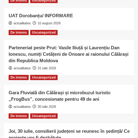
De interes
Uncategorized
UAT Dorobanțu/ INFORMARE
actualitatea
10 august 2026
De interes
Uncategorized
Parteneriat peste Prut: Vasile Iliuță și Laurențiu Dan
Ionescu, numiți Cetățeni de Onoare ai raionului Călărași
din Republica Moldova
actualitatea
31 iulie 2026
De interes
Uncategorized
Gara Fluvială din Călărași și microbuzul turistic
„FrogBus”, concesionate pentru 49 de ani
actualitatea
30 iulie 2026
De interes
Uncategorized
Joi, 30 iulie, consilierii județeni se reunesc în ședință/ Ce
proiecte vor fi dezbătute