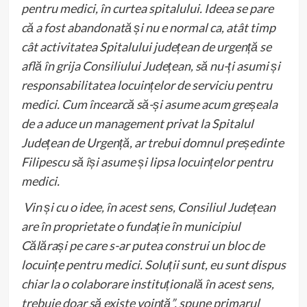
pentru medici, în curtea spitalului. Ideea se pare
că a fost abandonată și nu e normal ca, atât timp
cât activitatea Spitalului județean de urgență se
află în grija Consiliului Județean, să nu-ți asumi și
responsabilitatea locuințelor de serviciu pentru
medici. Cum încearcă să-și asume acum greșeala
de a aduce un management privat la Spitalul
Județean de Urgență, ar trebui domnul președinte
Filipescu să își asume și lipsa locuințelor pentru
medici.
Vin și cu o idee, în acest sens, Consiliul Județean
are în proprietate o fundație în municipiul
Călărași pe care s-ar putea construi un bloc de
locuințe pentru medici. Soluții sunt, eu sunt dispus
chiar la o colaborare instituțională în acest sens,
trebuie doar să existe voință”, spune primarul