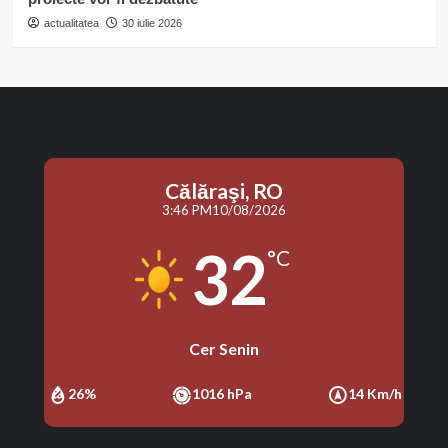
actualitatea
30 iulie 2026
Călăraşi, RO
3:46 PM
10/08/2026
32
°C
Cer Senin
26%
1016 hPa
14 Km/h