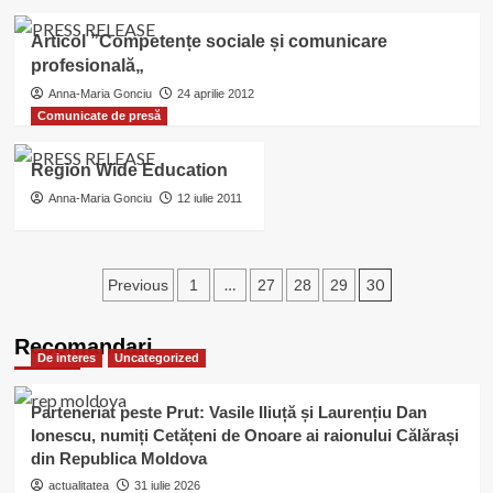
than
a
Articol ”Competențe sociale și comunicare
catchword?
profesională„
Anna-Maria Gonciu
24 aprilie 2012
Comunicate de presă
Region Wide Education
Anna-Maria Gonciu
12 iulie 2011
Paginație
…
30
Previous
1
27
28
29
articole
Recomandari
De interes
Uncategorized
Parteneriat peste Prut: Vasile Iliuță și Laurențiu Dan
Ionescu, numiți Cetățeni de Onoare ai raionului Călărași
din Republica Moldova
actualitatea
31 iulie 2026