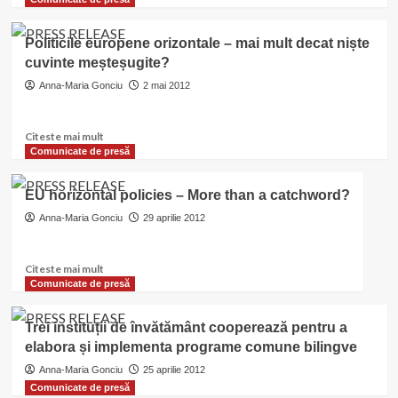
about
Politicile
Politicile europene orizontale – mai mult decat niște
regionale
cuvinte meșteșugite?
europene
–
Anna-Maria Gonciu
2 mai 2012
au
impact
asupra
Read
Citeste mai mult
cooperării
more
Comunicate de presă
transfrontaliere
about
Politicile
EU horizontal policies – More than a catchword?
europene
orizontale
Anna-Maria Gonciu
29 aprilie 2012
–
mai
Read
Citeste mai mult
mult
more
Comunicate de presă
decat
about
niște
EU
cuvinte
Trei instituții de învătământ cooperează pentru a
horizontal
meșteșugite?
elabora și implementa programe comune bilingve
policies
–
Anna-Maria Gonciu
25 aprilie 2012
More
Comunicate de presă