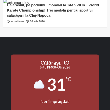
Călărașiul, pe podiumul mondial la 14-th WUKF World
Karate Championship! Trei medalii pentru sportivii
călărășeni la Cluj-Napoca
actualitatea
26 iulie 2026
Călăraşi, RO
6:45 PM
08/08/2026
31
°C
Nori Împrăștiați