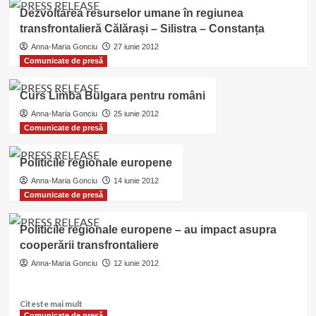
Procesul
Dezvoltarea resurselor umane în regiunea
eurointegrării
transfrontalieră Călărași – Silistra – Constanța
din
Bulgaria
Anna-Maria Gonciu
27 iunie 2012
și
Comunicate de presă
România
–
Curs Limba Bulgara pentru români
perspectiva
bulgară
Anna-Maria Gonciu
25 iunie 2012
Comunicate de presă
Politicile regionale europene
Anna-Maria Gonciu
14 iunie 2012
Comunicate de presă
Politicile regionale europene – au impact asupra
cooperării transfrontaliere
Anna-Maria Gonciu
12 iunie 2012
Read
Citeste mai mult
more
Comunicate de presă