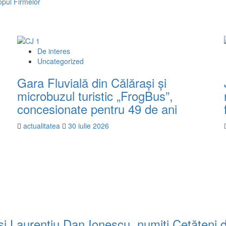
opul Firmelor
De interes
Uncategorized
Gara Fluvială din Călărași și
microbuzul turistic „FrogBus”,
concesionate pentru 49 de ani
actualitatea
30 iulie 2026
ă și Laurențiu Dan Ionescu, numiți Cetățeni 