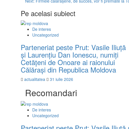
Next:
Firmele călărășene, de succes, vor fi premiate la T
navigation
Pe acelasi subiect
De interes
Uncategorized
Parteneriat peste Prut: Vasile Iliuță
și Laurențiu Dan Ionescu, numiți
Cetățeni de Onoare ai raionului
Călărași din Republica Moldova
actualitatea
31 iulie 2026
Recomandari
De interes
Uncategorized
Parteneriat peste Prut: Vasile Iliuț