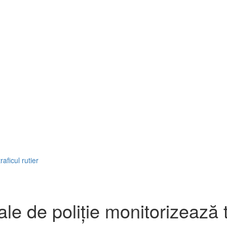
aficul rutier
le de poliţie monitorizează tr