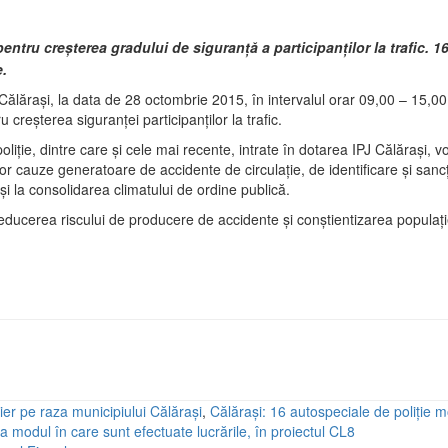
 pentru creşterea gradului de siguranţă a participanţilor la trafic. 1
e.
ălăraşi, la data de 28 octombrie 2015, în intervalul orar 09,00 – 15,00, po
 creşterea siguranţei participanţilor la trafic.
oliţie, dintre care şi cele mai recente, intrate în dotarea IPJ Călăraşi, vor
or cauze generatoare de accidente de circulaţie, de identificare şi sancţi
şi la consolidarea climatului de ordine publică.
c reducerea riscului de producere de accidente şi conştientizarea populaţi
tier pe raza municipiului Călăraşi
,
Călărași: 16 autospeciale de poliţie mo
a modul în care sunt efectuate lucrările, în proiectul CL8