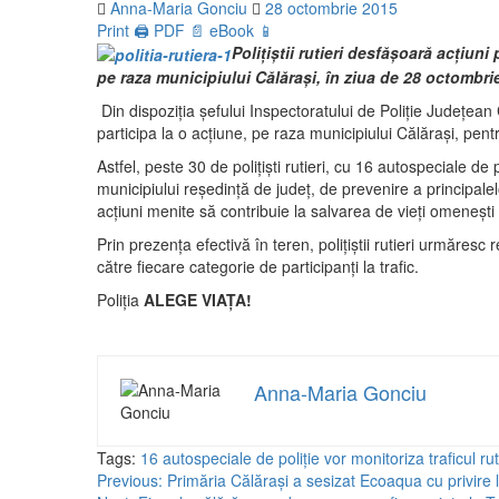
Anna-Maria Gonciu
28 octombrie 2015
Print 🖨
PDF 📄
eBook 📱
Poliţiştii rutieri desfăşoară acţiuni
pe raza municipiului Călăraşi, în ziua de 28 octombri
Din dispoziţia şefului Inspectoratului de Poliţie Judeţean C
participa la o acţiune, pe raza municipiului Călăraşi, pentru
Astfel, peste 30 de poliţişti rutieri, cu 16 autospeciale de p
municipiului reşedinţă de judeţ, de prevenire a principalel
acţiuni menite să contribuie la salvarea de vieţi omeneşti 
Prin prezenţa efectivă în teren, poliţiştii rutieri urmăres
către fiecare categorie de participanţi la trafic.
Poliţia
ALEGE VIAŢA!
Anna-Maria Gonciu
Tags:
16 autospeciale de poliţie vor monitoriza traficul ru
Post
Previous:
Primăria Călărași a sesizat Ecoaqua cu privire l