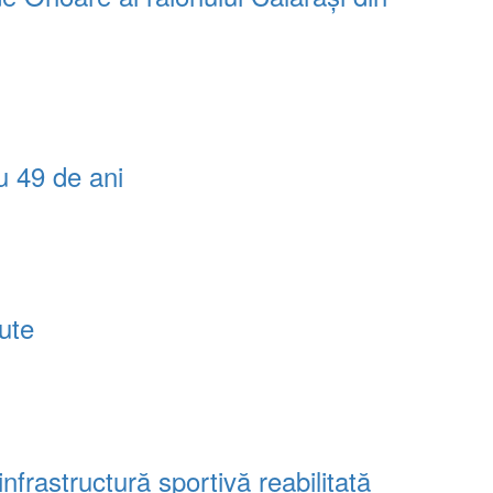
u 49 de ani
tute
frastructură sportivă reabilitată