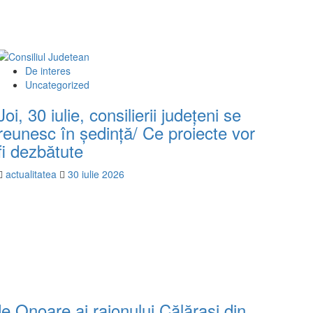
De interes
Uncategorized
Joi, 30 iulie, consilierii județeni se
reunesc în ședință/ Ce proiecte vor
fi dezbătute
actualitatea
30 iulie 2026
de Onoare ai raionului Călărași din