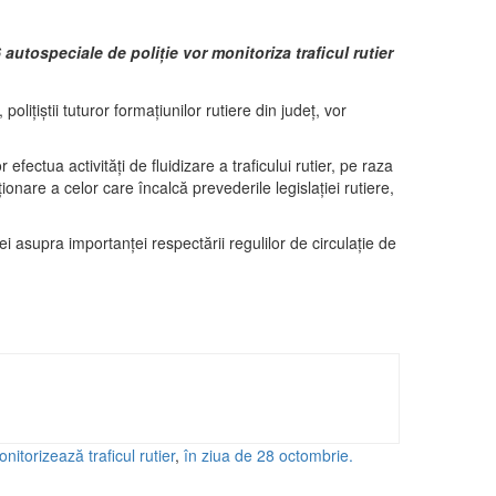
6 autospeciale de poliţie vor monitoriza traficul rutier
liţiştii tuturor formaţiunilor rutiere din judeţ, vor
 efectua activităţi de fluidizare a traficului rutier, pe raza
onare a celor care încalcă prevederile legislaţiei rutiere,
ei asupra importanţei respectării regulilor de circulaţie de
nitorizează traficul rutier
,
în ziua de 28 octombrie.