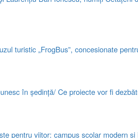
uzul turistic „FrogBus”, concesionate pentr
 reunesc în ședință/ Ce proiecte vor fi dezbă
e pentru viitor: campus școlar modern și in