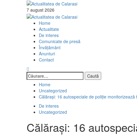
Skip
to
7 august 2026
content
Primary
Menu
Home
Actualitate
De interes
Comunicate de presă
Învăţământ
Anunturi
Contact
Caută
după:
Home
Uncategorized
Călărași: 16 autospeciale de poliţie monitorizează tr
De interes
Uncategorized
Călărași: 16 autospecia