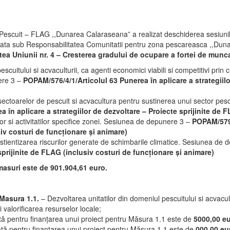
 Pescuit – FLAG ,,Dunarea Calaraseana” a realizat deschiderea sesiunil
asata sub Responsabilitatea Comunitatii pentru zona pescareasca ,,Duna
tea Uniunii nr. 4 – Cresterea gradului de ocupare a fortei de munca 
uitului si acvaculturii, ca agenti economici viabili si competitivi prin cres
nere 3 –
POPAM/576/4/1/Articolul 63 Punerea în aplicare a strategiilo
 sectoarelor de pescuit si acvacultura pentru sustinerea unui sector pesc
 în aplicare a strategiilor de dezvoltare – Proiecte sprijinite de 
r si activitatilor specifice zonei. Sesiunea de depunere 3 –
POPAM/579/4
siv costuri de funcționare și animare)
stientizarea riscurilor generate de schimbarile climatice. Sesiunea de
 sprijinite de FLAG (inclusiv costuri de funcționare și animare)
 masuri este de 901.904,61 euro.
Masura 1.1.
– Dezvoltarea unitatilor din domeniul pescuitului si acvacultu
si valorificarea resurselor locale;
ă pentru finanțarea unui proiect pentru Măsura 1.1 este de
5000,00 eu
ă pentru finanțarea unui proiect pentru Măsura 1.1 este de
000,00 eu