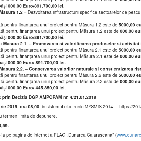
epăși
000,00 Euro/
891.700,00 lei
.
Masura 1.2
– Dezvoltarea infrastructurii specifice sectoarelor de pesc
ă pentru finanțarea unui proiect pentru Măsura 1.2 este de
5000,00 eu
ă pentru finanțarea unui proiect pentru Măsura 1.2 este de
000,00 eur
epăși
000,00 Euro/
891.700,00 lei
.
u Masura 2.1. – Promovarea si valorificarea produselor si activitati
ă pentru finanțarea unui proiect pentru Măsura 2.1 este de
5000,00 eu
ă pentru finanțarea unui proiect pentru Măsura 2.1 este de
000,00 eu
epăși
000,00 Euro/
891.700,00 lei
.
asura 2.2. – Conservarea valorilor naturale si constientizarea ris
ă pentru finanțarea unui proiect pentru Măsura 2.2 este de
5000,00 eu
ă pentru finanțarea unui proiect pentru Măsura 2.2 este de
000,00 eu
epăși
000,00 Euro/
445.850,00
lei.
t prin Decizia DGP AMPOPAM nr. 4/21.01.2019
ie 2019, ora 08,00
, in sistemul electronic MYSMIS 2014 – https://201
cu termen limita de depunere.
3,59.
bila pe pagina de internet a FLAG „Dunarea Calaraseana” (
www.dunare