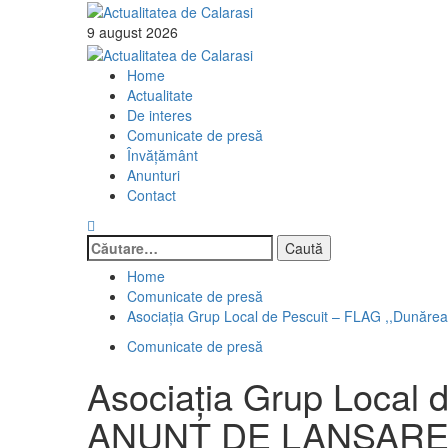
Skip
to
9 august 2026
content
Primary
Menu
Home
Actualitate
De interes
Comunicate de presă
Învăţământ
Anunturi
Contact
Caută
după:
Home
Comunicate de presă
Asociația Grup Local de Pescuit – FLAG ,,Dună
Comunicate de presă
Asociația Grup Local 
ANUNȚ DE LANSAR