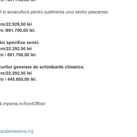
uit si acvacultura pentru sustinerea unui sector pescaresc
ro/22.929,50 lei
o /
891.700,00 lei
.
lor specifice zonei;
ro/22.292,50 lei
ro /
891.700,00 lei
.
curilor generate de schimbarile climatice.
ro/22.292,50 lei
ro /
445.850,00
lei.
4.mysmis.ro/frontOffice/
acalaraseana.ro
).