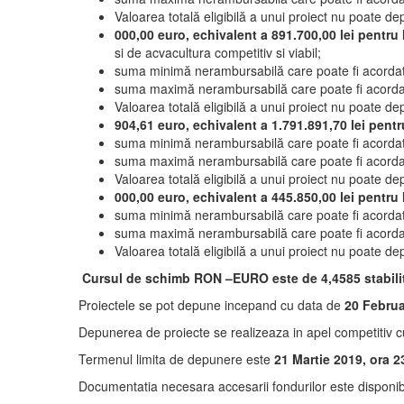
Valoarea totală eligibilă a unui proiect nu poate d
000,00 euro, echivalent a
891.700,00 lei
pentru 
si de acvacultura competitiv si viabil;
suma minimă nerambursabilă care poate fi acordat
suma maximă nerambursabilă care poate fi acordat
Valoarea totală eligibilă a unui proiect nu poate d
904,61 euro, echivalent a
1.791.891,70
lei
pentr
suma minimă nerambursabilă care poate fi acordat
suma maximă nerambursabilă care poate fi acordat
Valoarea totală eligibilă a unui proiect nu poate d
000,00 euro, echivalent a
445.850,00
lei
pentru M
suma minimă nerambursabilă care poate fi acordat
suma maximă nerambursabilă care poate fi acordat
Valoarea totală eligibilă a unui proiect nu poate d
Cursul de schimb RON –EURO este de 4,4585 stabili
Proiectele se pot depune incepand cu data de
20 Februar
Depunerea de proiecte se realizeaza in apel competitiv 
Termenul limita de depunere este
21 Martie 2019, ora 2
Documentatia necesara accesarii fondurilor este disponi