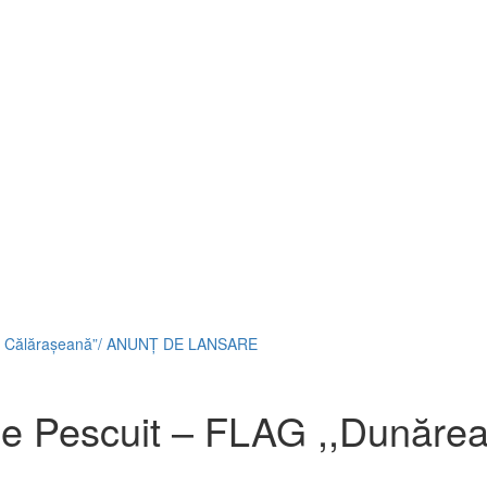
rea Călărașeană”/ ANUNȚ DE LANSARE
de Pescuit – FLAG ,,Dunăre
E