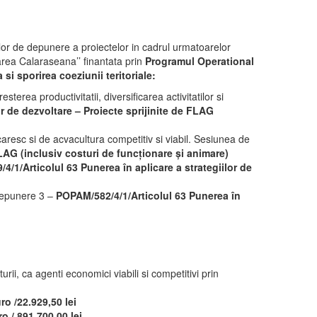
or de depunere a proiectelor in cadrul urmatoarelor
rea Calaraseana’’ finantata prin
Programul Operational
si sporirea coeziunii teritoriale:
terea productivitatii, diversificarea activitatilor si
r de dezvoltare – Proiecte sprijinite de FLAG
aresc si de acvacultura competitiv si viabil. Sesiunea de
FLAG (inclusiv costuri de funcționare și animare)
/1/Articolul 63 Punerea în aplicare a strategiilor de
 depunere 3 –
POPAM/582/4/1/Articolul 63 Punerea în
rii, ca agenti economici viabili si competitivi prin
ro /22.929,50 lei
ro /
891.700,00 lei