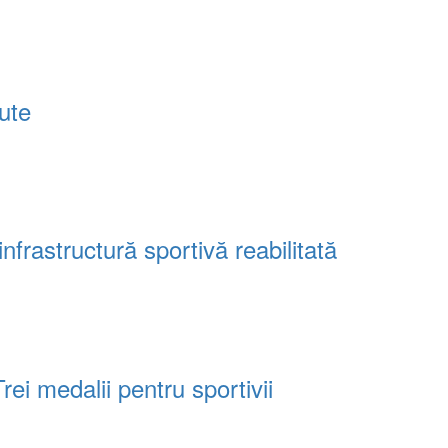
tute
frastructură sportivă reabilitată
i medalii pentru sportivii