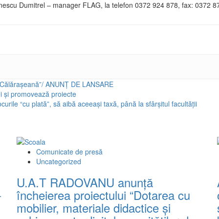
fanescu Dumitrel – manager FLAG, la telefon 0372 924 878, fax: 0372 8
 Călărașeană”/ ANUNȚ DE LANSARE
i și promovează proiecte
urile “cu plată”, să aibă aceeași taxă, până la sfârșitul facultății
Comunicate de presă
Uncategorized
U.A.T RADOVANU anunță
-
încheierea proiectului “Dotarea cu
mobilier, materiale didactice și