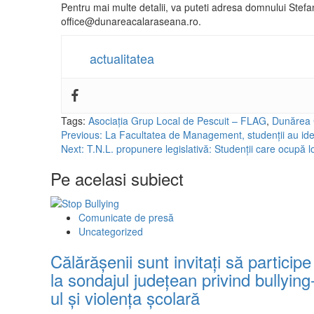
Pentru mai multe detalii, va puteti adresa domnului Ste
office@dunareacalaraseana.ro.
actualitatea
Tags:
Asociația Grup Local de Pescuit – FLAG
,
Dunărea
Post
Previous:
La Facultatea de Management, studenții au ide
Next:
T.N.L. propunere legislativă: Studenții care ocupă loc
navigation
Pe acelasi subiect
Comunicate de presă
Uncategorized
Călărășenii sunt invitați să participe
la sondajul județean privind bullying
ul și violența școlară