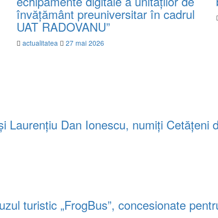
echipamente digitale a unităților de
învățământ preuniversitar în cadrul
UAT RADOVANU”
actualitatea
27 mai 2026
ă și Laurențiu Dan Ionescu, numiți Cetățeni 
uzul turistic „FrogBus”, concesionate pentr