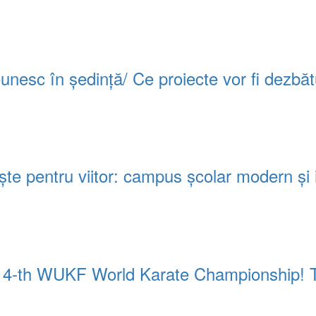
 reunesc în ședință/ Ce proiecte vor fi dezbă
e pentru viitor: campus școlar modern și in
 14-th WUKF World Karate Championship! Tre