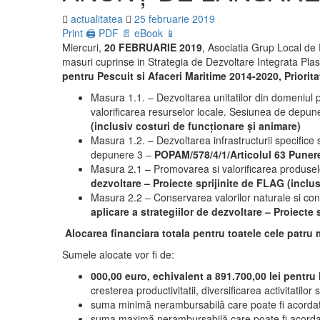
actualitatea
25 februarie 2019
Print 🖨
PDF 📄
eBook 📱
Miercuri,
20 FEBRUARIE 2019
, Asociatia Grup Local de
masuri cuprinse in Strategia de Dezvoltare Integrata Pl
pentru Pescuit si Afaceri Maritime 2014-2020, Priorita
Masura 1.1. – Dezvoltarea unitatilor din domeniul pesc
valorificarea resurselor locale. Sesiunea de depu
(inclusiv costuri de funcționare și animare)
Masura 1.2. – Dezvoltarea infrastructurii specifice
depunere 3 –
POPAM/578/4/1/Articolul 63 Punerea
Masura 2.1 – Promovarea si valorificarea produselo
dezvoltare – Proiecte sprijinite de FLAG (inclu
Masura 2.2 – Conservarea valorilor naturale si con
aplicare a strategiilor de dezvoltare – Proiecte
Alocarea financiara totala pentru toatele cele patru
Sumele alocate vor fi de:
000,00 euro,
echivalent a
891.700,00 lei
pentru 
cresterea productivitatii, diversificarea activitatilor 
suma minimă nerambursabilă care poate fi acordat
suma maximă nerambursabilă care poate fi acordat