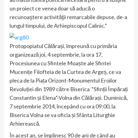
un proiect ce venea doar să aducă o
recunoaştere activităţii remarcabile depuse, de-a
lungul timpului, de Arhiepiscopul Calinic.”
Protopopiatul Călărași, împreună cu primăria
organizează joi, 4 septembrie, la ora 17,
Procesiunea cu Sfintele Moaște ale Sfintei
Mucenițe Filofteia de la Curtea de Argeș, ce va
pleca de la Piața Orizont-Monumentul Eroilor
Revoluției din 1989 către Biserica “Sfinții Împărați
Constantin și Elena”-Volna din Călărași. Duminică,
7 septembrie 2014, începând cu ora 09:00, la
Biserica Volna se va oficia și Sfânta Liturghie
Arhierească.
În acest an, se împlinesc 90 de ani de când au