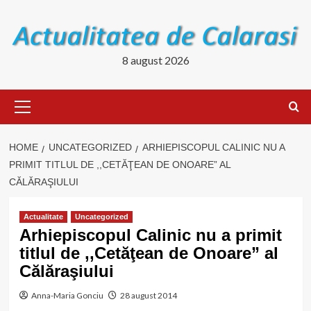
Skip
to
content
8 august 2026
Primary
Menu
HOME
UNCATEGORIZED
ARHIEPISCOPUL CALINIC NU A
PRIMIT TITLUL DE ,,CETĂŢEAN DE ONOARE” AL
CĂLĂRAŞIULUI
Actualitate
Uncategorized
Arhiepiscopul Calinic nu a primit
titlul de ,,Cetăţean de Onoare” al
Călăraşiului
Anna-Maria Gonciu
28 august 2014