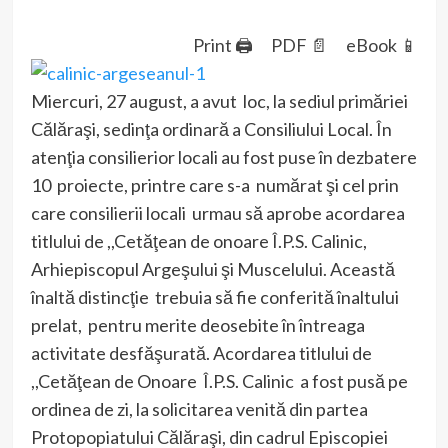
Print 🖨
PDF 📄
eBook 📱
Miercuri, 27 august, a avut loc, la sediul primăriei
Călăraşi, sedinţa ordinară a Consiliului Local. În
atenţia consilierior locali au fost puse în dezbatere
10 proiecte, printre care s-a numărat şi cel prin
care consilierii locali urmau să aprobe acordarea
titlului de ,,Cetăţean de onoare Î.P.S. Calinic,
Arhiepiscopul Argeşului şi Muscelului. Această
înaltă distincţie trebuia să fie conferită înaltului
prelat, pentru merite deosebite în întreaga
activitate desfăşurată. Acordarea titlului de
,,Cetăţean de Onoare Î.P.S. Calinic a fost pusă pe
ordinea de zi, la solicitarea venită din partea
Protopopiatului Călăraşi, din cadrul Episcopiei