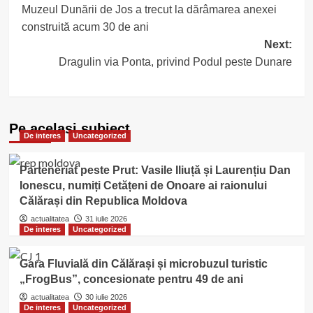
Muzeul Dunării de Jos a trecut la dărâmarea anexei
navigation
construită acum 30 de ani
Next:
Dragulin via Ponta, privind Podul peste Dunare
Pe acelasi subiect
De interes
Uncategorized
Parteneriat peste Prut: Vasile Iliuță și Laurențiu Dan
Ionescu, numiți Cetățeni de Onoare ai raionului
Călărași din Republica Moldova
actualitatea
31 iulie 2026
De interes
Uncategorized
Gara Fluvială din Călărași și microbuzul turistic
„FrogBus”, concesionate pentru 49 de ani
actualitatea
30 iulie 2026
De interes
Uncategorized