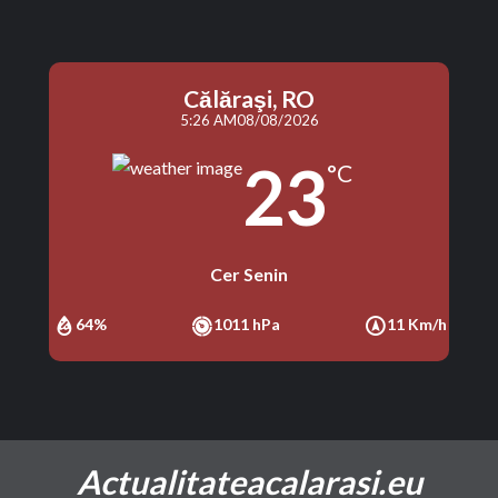
Călăraşi, RO
5:26 AM
08/08/2026
23
°C
Cer Senin
64%
1011 hPa
11 Km/h
Actualitateacalarasi.eu