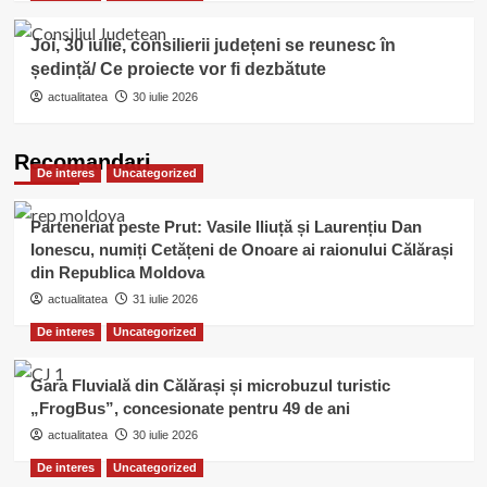
Joi, 30 iulie, consilierii județeni se reunesc în
ședință/ Ce proiecte vor fi dezbătute
actualitatea
30 iulie 2026
Recomandari
De interes
Uncategorized
Parteneriat peste Prut: Vasile Iliuță și Laurențiu Dan
Ionescu, numiți Cetățeni de Onoare ai raionului Călărași
din Republica Moldova
actualitatea
31 iulie 2026
De interes
Uncategorized
Gara Fluvială din Călărași și microbuzul turistic
„FrogBus”, concesionate pentru 49 de ani
actualitatea
30 iulie 2026
De interes
Uncategorized