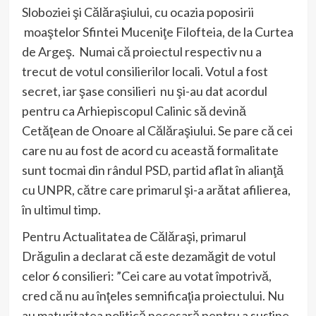
Sloboziei şi Călăraşiului, cu ocazia poposirii
moaştelor Sfintei Muceniţe Filofteia, de la Curtea
de Argeş. Numai că proiectul respectiv nu a
trecut de votul consilierilor locali. Votul a fost
secret, iar şase consilieri nu şi-au dat acordul
pentru ca Arhiepiscopul Calinic să devină
Cetăţean de Onoare al Călăraşiului. Se pare că cei
care nu au fost de acord cu această formalitate
sunt tocmai din rândul PSD, partid aflat în alianţă
cu UNPR, către care primarul şi-a arătat afilierea,
în ultimul timp.
Pentru Actualitatea de Călăraşi, primarul
Drăgulin a declarat că este dezamăgit de votul
celor 6 consilieri: ”Cei care au votat împotrivă,
cred că nu au înţeles semnificaţia proiectului. Nu
au maturitatea politică necesară pentru a susţine