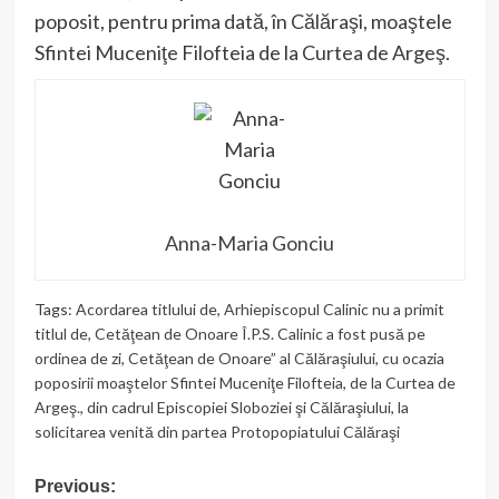
poposit, pentru prima dată, în Călăraşi, moaştele
Sfintei Muceniţe Filofteia de la Curtea de Argeş.
Anna-Maria Gonciu
Tags:
Acordarea titlului de
,
Arhiepiscopul Calinic nu a primit
titlul de
,
Cetăţean de Onoare Î.P.S. Calinic a fost pusă pe
ordinea de zi
,
Cetăţean de Onoare” al Călăraşiului
,
cu ocazia
poposirii moaştelor Sfintei Muceniţe Filofteia
,
de la Curtea de
Argeş.
,
din cadrul Episcopiei Sloboziei şi Călăraşiului
,
la
solicitarea venită din partea Protopopiatului Călăraşi
Post
Previous: