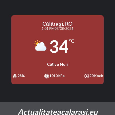
Călăraşi, RO
1:01 PM
07/08/2026
34
°C
Câțiva Nori
28%
1010 hPa
20 Km/h
Actualitateacalarasi.eu