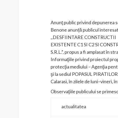
Anunţ public privind depunerea 
Benone anunță publicul interesat 
,,DESFIINTARE CONSTRUCTII
EXISTENTE C1 SI C2 SI CONS
S.R.L.”, propus a fi amplasat în s
Informaţiile privind proiectul pr
protecţia mediului – Agenţia pentr
şi la sediul POPASUL PIRATILOR 
Calarasi, în zilele de luni–vineri, 
Observaţiile publicului se primesc
actualitatea