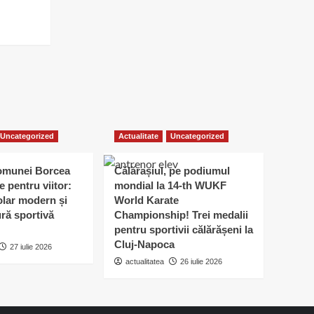
Uncategorized
Actualitate
Uncategorized
omunei Borcea
Călărașiul, pe podiumul
e pentru viitor:
mondial la 14-th WUKF
lar modern și
World Karate
ură sportivă
Championship! Trei medalii
pentru sportivii călărășeni la
Cluj-Napoca
27 iulie 2026
actualitatea
26 iulie 2026