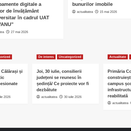
pamente digitale a
bunurilor imobile
lor de învățământ
actualitatea
15 mai 2026
ersitar în cadrul UAT
VANU”
tea
27 mai 2026
orized
De interes
Uncategorized
Actualitate
 Călărași și
Joi, 30 iulie, consilierii
Primăria C
tic
județeni se reunesc în
construieșt
esionate
ședință/ Ce proiecte vor fi
campus șco
dezbătute
infrastruct
reabilitată
lie 2026
actualitatea
30 iulie 2026
actualitatea