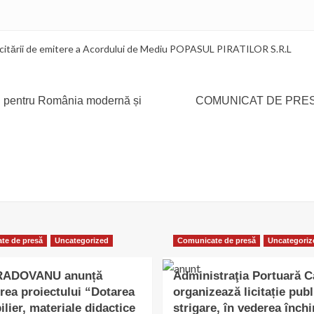
licitării de emitere a Acordului de Mediu POPASUL PIRATILOR S.R.L
 pentru România modernă și
COMUNICAT DE PRESĂ:
te de presă
Uncategorized
Comunicate de presă
Uncategoriz
 RADOVANU anunță
Administraţia Portuară C
rea proiectului “Dotarea
organizează licitație publ
lier, materiale didactice
strigare, în vederea închir