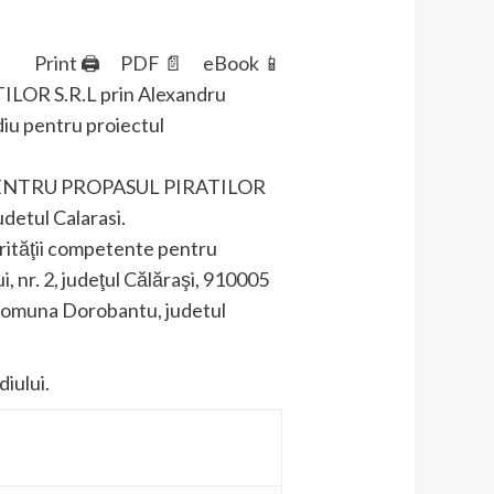
Print 🖨
PDF 📄
eBook 📱
TILOR S.R.L prin Alexandru
diu pentru proiectul
PENTRU PROPASUL PIRATILOR
udetul Calarasi.
orităţii competente pentru
, nr. 2, judeţul Călăraşi, 910005
 comuna Dorobantu, judetul
diului.