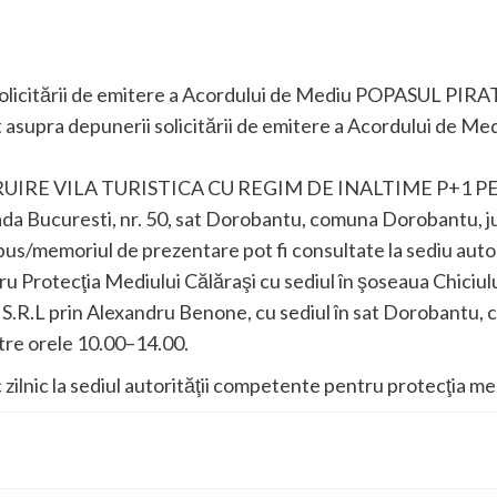
solicitării de emitere a Acordului de Mediu POPASUL PIRA
asupra depunerii solicitării de emitere a Acordului de Me
TRUIRE VILA TURISTICA CU REGIM DE INALTIME P+1 
trada Bucuresti, nr. 50, sat Dorobantu, comuna Dorobantu, j
opus/memoriul de prezentare pot fi consultate la sediu aut
u Protecţia Mediului Călăraşi cu sediul în şoseaua Chiciului
S.R.L prin Alexandru Benone, cu sediul în sat Dorobantu,
între orele 10.00–14.00.
 zilnic la sediul autorităţii competente pentru protecţia me