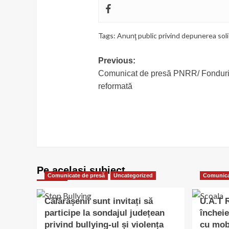
Tags:
Anunţ public privind depunerea so
Post
Previous:
Comunicat de presă PNRR/ Fonduri
navigation
reformată
Pe acelasi subiect
Comunicate de presă
Uncategorized
Comunica
Călărășenii sunt invitați să
U.A.T
participe la sondajul județean
încheie
privind bullying-ul și violența
cu mobi