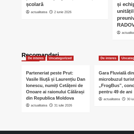
școlară
și echi
unități
actualitatea
2 iunie 2026
preuniv
RADO
actualita
Recomandari
De interes
Uncategorized
De interes
Uncateg
Parteneriat peste Prut:
Gara Fluvială din
Vasile Iliuță și Laurențiu Dan
microbuzul turis
Ionescu, numiți Cetățeni de
„FrogBus”, conc
Onoare ai raionului Călărași
pentru 49 de ani
din Republica Moldova
actualitatea
30 iu
actualitatea
31 iulie 2026