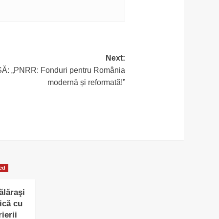
Next:
 „PNRR: Fonduri pentru România
modernă și reformată!”
ed
ălăraşi
ică cu
ierii