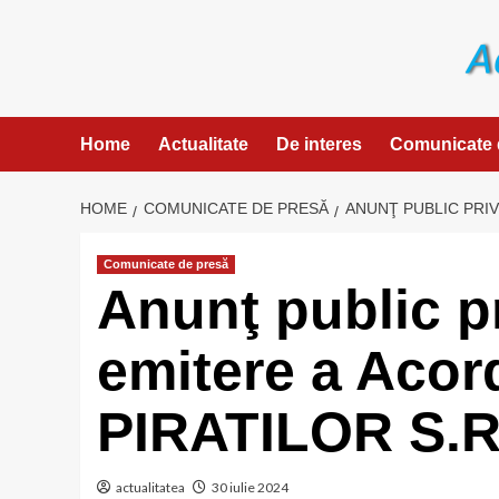
Skip
to
content
Home
Actualitate
De interes
Comunicate 
HOME
COMUNICATE DE PRESĂ
ANUNŢ PUBLIC PRIV
Comunicate de presă
Anunţ public pr
emitere a Aco
PIRATILOR S.R
actualitatea
30 iulie 2024