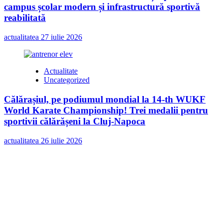
campus școlar modern și infrastructură sportivă
reabilitată
actualitatea
27 iulie 2026
Actualitate
Uncategorized
Călărașiul, pe podiumul mondial la 14-th WUKF
World Karate Championship! Trei medalii pentru
sportivii călărășeni la Cluj-Napoca
actualitatea
26 iulie 2026