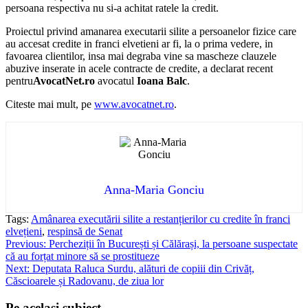
persoana respectiva nu si-a achitat ratele la credit.
Proiectul privind amanarea executarii silite a persoanelor fizice care
au accesat credite in franci elvetieni ar fi, la o prima vedere, in
favoarea clientilor, insa mai degraba vine sa mascheze clauzele
abuzive inserate in acele contracte de credite, a declarat recent
pentru
AvocatNet.ro
avocatul
Ioana Balc
.
Citeste mai mult, pe
www.avocatnet.ro
.
Anna-Maria Gonciu
Tags:
Amânarea executării silite a restanțierilor cu credite în franci
elvețieni
,
respinsă de Senat
Post
Previous:
Percheziții în București și Călărași, la persoane suspectate
că au forțat minore să se prostitueze
navigation
Next:
Deputata Raluca Surdu, alături de copiii din Crivăț,
Căscioarele și Radovanu, de ziua lor
Pe acelasi subiect