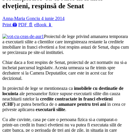
elvețieni, respinsă de Senat
Anna-Maria Gonciu
4 iunie 2014
Print 🖨
PDF 📄
eBook 📱
Proiectul de lege privind amanarea temporara
a executarii silite a clientilor care inregistreaza restante la creditele
imobiliare in franci elvetieni a fost respins astazi de Senat, dupa cum
se precizeaza pe site-ul institutiei.
Chiar daca a fost respins de Senat, proiectul de act normativ nu si-a
incheiat parcursul legislativ. Acesta urmeaza sa fie trimis spre
dezbatere si la Camera Deputatilor, care este in acest caz for
decizional.
In proiectul de lege se mentioneaza ca
imobilele cu destinatie de
locuinta
ale persoanelor fizice supuse executarii silite din cauza
neachitarii ratelor la
credite contractate in franci elvetieni
(CHF)
ar putea benefica de o
amanare pentru trei ani
in ceea ce
priveste aplicarea
executarii silite
.
Cu alte cuvinte, casa pe care o persoana fizica si-a cumparat-o
printr-un credit in franci elvetieni nu va putea fi executata silit de
catre banca, pe o perioada de trei ani de zile, in situatia in care