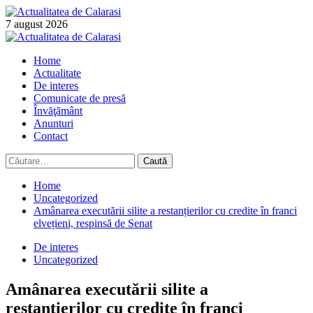
Skip
to
7 august 2026
content
Primary
Menu
Home
Actualitate
De interes
Comunicate de presă
Învăţământ
Anunturi
Contact
Caută
după:
Home
Uncategorized
Amânarea executării silite a restanțierilor cu credite în franci
elvețieni, respinsă de Senat
De interes
Uncategorized
Amânarea executării silite a
restanțierilor cu credite în franci