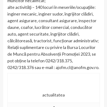
muncitor necalificat;
alte activităţi – 140 locuri în meseriile/ocupaţiile:
inginer mecanic, inginer sudor, îngrijitor clădiri,
agent asigurare, consultant asigurare, inspector
daune, coafor, lucrător comercial, conducător
auto, agent securitate, îngrijitor clădiri,
călcătoreasă, tractorist, funcționar administrativ;
Relații suplimentare cu privire la Bursa Locurilor
de Muncă pentru Absolvenții Promoției 2023, se
pot obține la telefon 0242/318.375,
0242/318.376 sau e-mail : ajofm.cl@anofm.gov.ro.
actualitatea