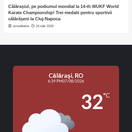
Călărașiul, pe podiumul mondial la 14-th WUKF World
Karate Championship! Trei medalii pentru sportivii
călărășeni la Cluj-Napoca
actualitatea
26 iulie 2026
Călăraşi, RO
6:39 PM
07/08/2026
32
°C