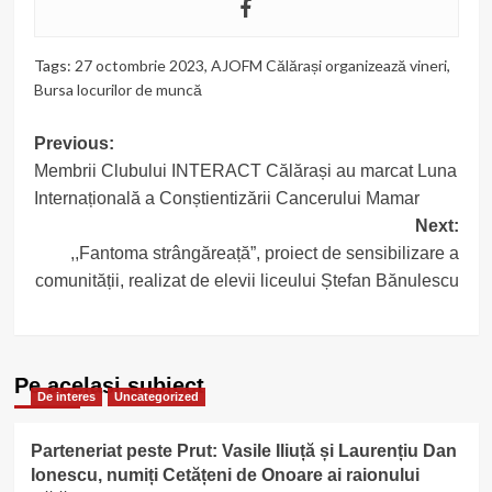
Tags:
27 octombrie 2023
,
AJOFM Călărași organizează vineri
,
Bursa locurilor de muncă
Post
Previous:
Membrii Clubului INTERACT Călărași au marcat Luna
navigation
Internațională a Conștientizării Cancerului Mamar
Next:
,,Fantoma strângăreață”, proiect de sensibilizare a
comunității, realizat de elevii liceului Ștefan Bănulescu
Pe acelasi subiect
De interes
Uncategorized
Parteneriat peste Prut: Vasile Iliuță și Laurențiu Dan
Ionescu, numiți Cetățeni de Onoare ai raionului