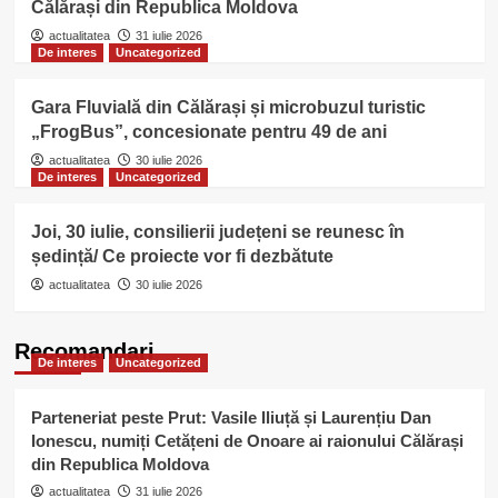
Călărași din Republica Moldova
actualitatea
31 iulie 2026
De interes
Uncategorized
Gara Fluvială din Călărași și microbuzul turistic
„FrogBus”, concesionate pentru 49 de ani
actualitatea
30 iulie 2026
De interes
Uncategorized
Joi, 30 iulie, consilierii județeni se reunesc în
ședință/ Ce proiecte vor fi dezbătute
actualitatea
30 iulie 2026
Recomandari
De interes
Uncategorized
Parteneriat peste Prut: Vasile Iliuță și Laurențiu Dan
Ionescu, numiți Cetățeni de Onoare ai raionului Călărași
din Republica Moldova
actualitatea
31 iulie 2026