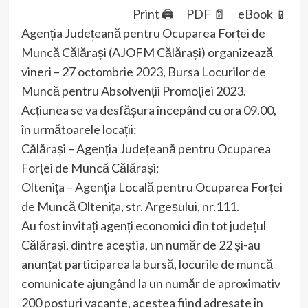
Print 🖨
PDF 📄
eBook 📱
Agenția Județeană pentru Ocuparea Forței de
Muncă Călărași (AJOFM Călărași) organizează
vineri – 27 octombrie 2023, Bursa Locurilor de
Muncă pentru Absolvenții Promoției 2023.
Acțiunea se va desfășura începând cu ora 09.00,
în următoarele locații:
Călărași – Agenția Județeană pentru Ocuparea
Forței de Muncă Călărași;
Oltenița – Agenția Locală pentru Ocuparea Forței
de Muncă Oltenița, str. Argeșului, nr.111.
Au fost invitați agenți economici din tot județul
Călărași, dintre aceștia, un număr de 22 și-au
anunțat participarea la bursă, locurile de muncă
comunicate ajungând la un număr de aproximativ
200 posturi vacante, acestea fiind adresate în