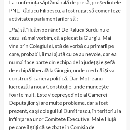
La conferința săptămânală de presă, președintele
PNL, Răducu Filipescu, a fost rugat să comenteze
activitatea parlamentarilor săi:
„Pai,
să îi luăm pe rând! De Raluca Surdu nu e
cazul să mai vorbim, că a plecat la Giurgiu. Mai
vine prin Colegiul ei, stă de vorbă cu primarii pe
care, probabil, îi mai ajută cu ce au nevoie, dar ea
nu mai face parte din echipa de la județ și e șefă
de echipă liberală la Giurgiu, unde cred că își va
construi și cariera politică. Dan Motreanu
lucrează la noua Constituție, unde muncește
foarte mult. Este vicepreședinte al Camerei
Deputaților și are multe probleme, dar a fost
prezent, ca și colegul lui Dumitrescu, în teritoriu la
înființarea unor Comitete Executive. Mai e Iliuță
pe care îl știți că se zbate în Comisia de