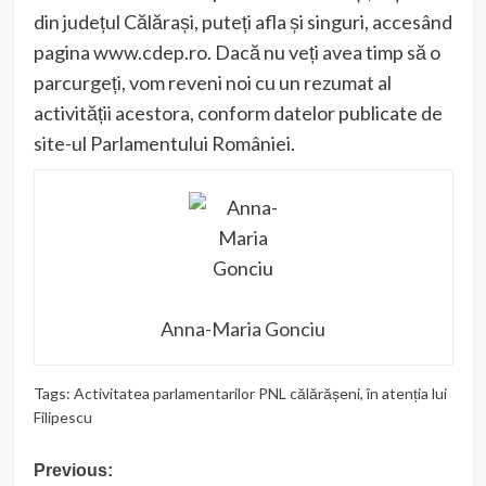
din județul Călărași, puteți afla și singuri, accesând
pagina www.cdep.ro. Dacă nu veți avea timp să o
parcurgeți, vom reveni noi cu un rezumat al
activității acestora, conform datelor publicate de
site-ul Parlamentului României.
Anna-Maria Gonciu
Tags:
Activitatea parlamentarilor PNL călărășeni
,
în atenția lui
Filipescu
Post
Previous: