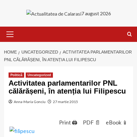
Skip
to
7 august 2026
content
Primary
Menu
HOME
UNCATEGORIZED
ACTIVITATEA PARLAMENTARILOR
PNL CĂLĂRĂȘENI, ÎN ATENȚIA LUI FILIPESCU
Politică
Uncategorized
Activitatea parlamentarilor PNL
călărășeni, în atenția lui Filipescu
Anna-Maria Gonciu
27 martie 2015
Print 🖨
PDF 📄
eBook 📱