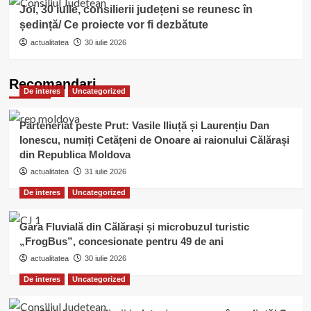
Joi, 30 iulie, consilierii județeni se reunesc în
ședință/ Ce proiecte vor fi dezbătute
actualitatea
30 iulie 2026
Recomandari
De interes
Uncategorized
Parteneriat peste Prut: Vasile Iliuță și Laurențiu Dan
Ionescu, numiți Cetățeni de Onoare ai raionului Călărași
din Republica Moldova
actualitatea
31 iulie 2026
De interes
Uncategorized
Gara Fluvială din Călărași și microbuzul turistic
„FrogBus”, concesionate pentru 49 de ani
actualitatea
30 iulie 2026
De interes
Uncategorized