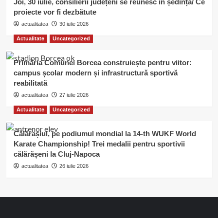
Joi, 30 iulie, consilierii județeni se reunesc în ședință/ Ce
proiecte vor fi dezbătute
actualitatea
30 iulie 2026
Actualitate
Uncategorized
Primăria Comunei Borcea construiește pentru viitor:
campus școlar modern și infrastructură sportivă
reabilitată
actualitatea
27 iulie 2026
Actualitate
Uncategorized
Călărașiul, pe podiumul mondial la 14-th WUKF World
Karate Championship! Trei medalii pentru sportivii
călărășeni la Cluj-Napoca
actualitatea
26 iulie 2026