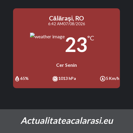
Călăraşi, RO
6:42 AM
07/08/2026
23
°C
Cer Senin
65%
1013 hPa
5 Km/h
Actualitateacalarasi.eu