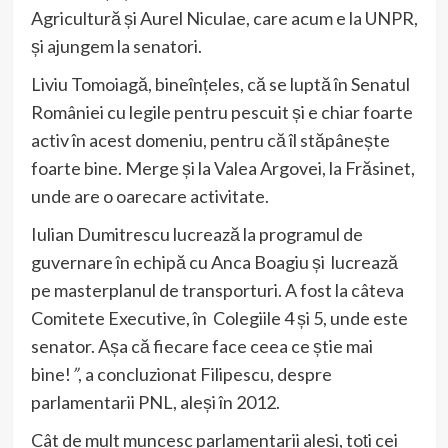
Agricultură și Aurel Niculae, care acum e la UNPR,
și ajungem la senatori.
Liviu Tomoiagă, bineînțeles, că se luptă în Senatul
României cu legile pentru pescuit și e chiar foarte
activ în acest domeniu, pentru că îl stăpânește
foarte bine. Merge și la Valea Argovei, la Frăsinet,
unde are o oarecare activitate.
Iulian Dumitrescu lucrează la programul de
guvernare în echipă cu Anca Boagiu și lucrează
pe masterplanul de transporturi. A fost la câteva
Comitete Executive, în Colegiile 4 și 5, unde este
senator. Așa că fiecare face ceea ce știe mai
bine!
”
, a concluzionat Filipescu, despre
parlamentarii PNL, aleși în 2012.
Cât de mult muncesc parlamentarii aleși, toți cei