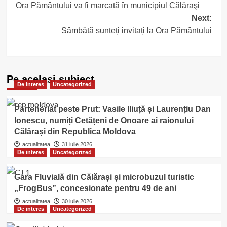
Ora Pământului va fi marcată în municipiul Călăraşi
navigation
Next:
Sâmbătă sunteți invitați la Ora Pământului
Pe acelasi subiect
De interes
Uncategorized
Parteneriat peste Prut: Vasile Iliuță și Laurențiu Dan
Ionescu, numiți Cetățeni de Onoare ai raionului
Călărași din Republica Moldova
actualitatea
31 iulie 2026
De interes
Uncategorized
Gara Fluvială din Călărași și microbuzul turistic
„FrogBus”, concesionate pentru 49 de ani
actualitatea
30 iulie 2026
De interes
Uncategorized