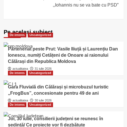
,,Iohannis nu se va bate cu PSD”
Pe acelasi subiect
De interes
Uncategorized
Parteneriat peste Prut: Vasile Iliuță și Laurențiu Dan
Ionescu, numiți Cetățeni de Onoare ai raionului
Călărași din Republica Moldova
actualitatea
31 iulie 2026
De interes
Uncategorized
Gara Fluvială din Călărași și microbuzul turistic
„FrogBus”, concesionate pentru 49 de ani
actualitatea
30 iulie 2026
De interes
Uncategorized
Joi, 30 iulie, consilierii județeni se reunesc în
ședință/ Ce proiecte vor fi dezbătute