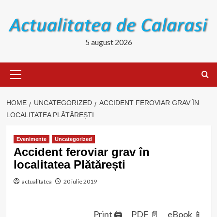
Skip
to
content
5 august 2026
Primary
Menu
HOME
UNCATEGORIZED
ACCIDENT FEROVIAR GRAV ÎN
LOCALITATEA PLĂTĂREȘTI
Evenimente
Uncategorized
Accident feroviar grav în
localitatea Plătărești
actualitatea
20 iulie 2019
Print 🖨
PDF 📄
eBook 📱