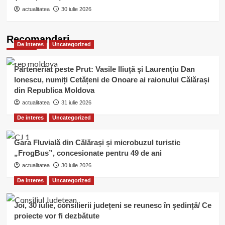
actualitatea
30 iulie 2026
Recomandari
De interes
Uncategorized
Parteneriat peste Prut: Vasile Iliuță și Laurențiu Dan
Ionescu, numiți Cetățeni de Onoare ai raionului Călărași
din Republica Moldova
actualitatea
31 iulie 2026
De interes
Uncategorized
Gara Fluvială din Călărași și microbuzul turistic
„FrogBus”, concesionate pentru 49 de ani
actualitatea
30 iulie 2026
De interes
Uncategorized
Joi, 30 iulie, consilierii județeni se reunesc în ședință/ Ce
proiecte vor fi dezbătute