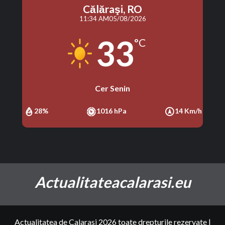
Călăraşi, RO
11:34 AM
05/08/2026
33
°C
Cer Senin
28%
1016 hPa
14 Km/h
Actualitateacalarasi.eu
Actualitatea de Calarasi 2026 toate drepturile rezervate
|