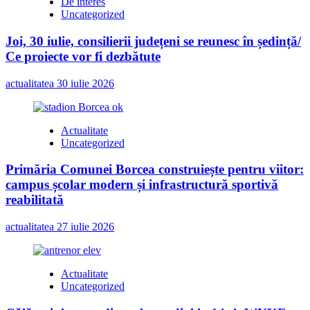
De interes
Uncategorized
Joi, 30 iulie, consilierii județeni se reunesc în ședință/
Ce proiecte vor fi dezbătute
actualitatea
30 iulie 2026
Actualitate
Uncategorized
Primăria Comunei Borcea construiește pentru viitor:
campus școlar modern și infrastructură sportivă
reabilitată
actualitatea
27 iulie 2026
Actualitate
Uncategorized