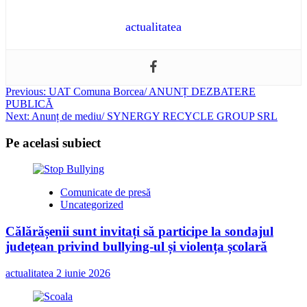
actualitatea
Post
Previous:
UAT Comuna Borcea/ ANUNȚ DEZBATERE
PUBLICĂ
navigation
Next:
Anunț de mediu/ SYNERGY RECYCLE GROUP SRL
Pe acelasi subiect
Comunicate de presă
Uncategorized
Călărășenii sunt invitați să participe la sondajul
județean privind bullying-ul și violența școlară
actualitatea
2 iunie 2026