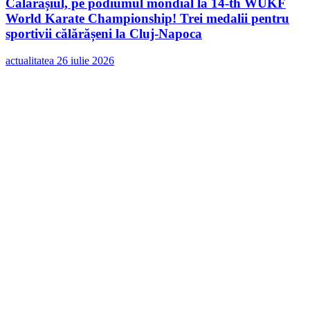
Călărașiul, pe podiumul mondial la 14-th WUKF
World Karate Championship! Trei medalii pentru
sportivii călărășeni la Cluj-Napoca
actualitatea
26 iulie 2026