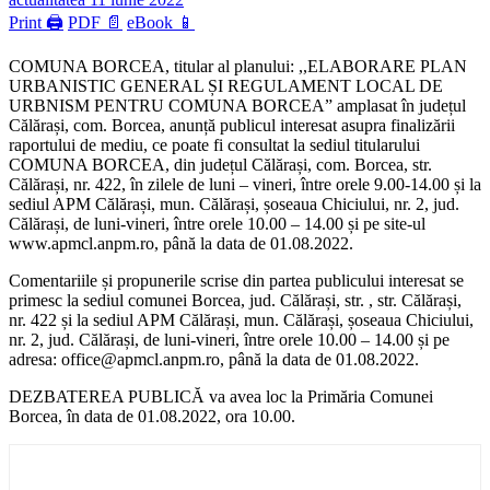
Print 🖨
PDF 📄
eBook 📱
COMUNA BORCEA, titular al planului: ,,ELABORARE PLAN
URBANISTIC GENERAL ȘI REGULAMENT LOCAL DE
URBNISM PENTRU COMUNA BORCEA” amplasat în județul
Călărași, com. Borcea, anunță publicul interesat asupra finalizării
raportului de mediu, ce poate fi consultat la sediul titularului
COMUNA BORCEA, din județul Călărași, com. Borcea, str.
Călărași, nr. 422, în zilele de luni – vineri, între orele 9.00-14.00 și la
sediul APM Călărași, mun. Călărași, șoseaua Chiciului, nr. 2, jud.
Călărași, de luni-vineri, între orele 10.00 – 14.00 și pe site-ul
www.apmcl.anpm.ro, până la data de 01.08.2022.
Comentariile și propunerile scrise din partea publicului interesat se
primesc la sediul comunei Borcea, jud. Călărași, str. , str. Călărași,
nr. 422 și la sediul APM Călărași, mun. Călărași, șoseaua Chiciului,
nr. 2, jud. Călărași, de luni-vineri, între orele 10.00 – 14.00 și pe
adresa: office@apmcl.anpm.ro, până la data de 01.08.2022.
DEZBATEREA PUBLICĂ va avea loc la Primăria Comunei
Borcea, în data de 01.08.2022, ora 10.00.