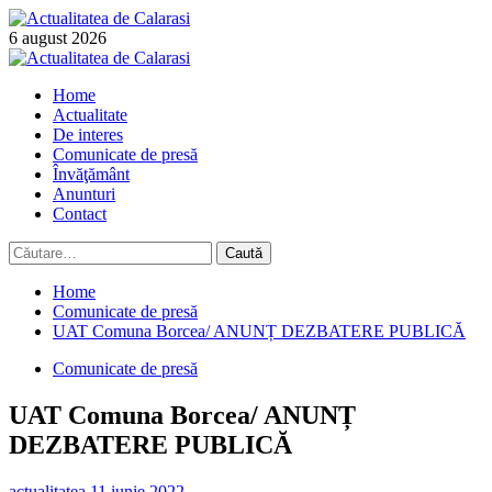
Skip
to
6 august 2026
content
Primary
Menu
Home
Actualitate
De interes
Comunicate de presă
Învăţământ
Anunturi
Contact
Caută
după:
Home
Comunicate de presă
UAT Comuna Borcea/ ANUNȚ DEZBATERE PUBLICĂ
Comunicate de presă
UAT Comuna Borcea/ ANUNȚ
DEZBATERE PUBLICĂ
actualitatea
11 iunie 2022