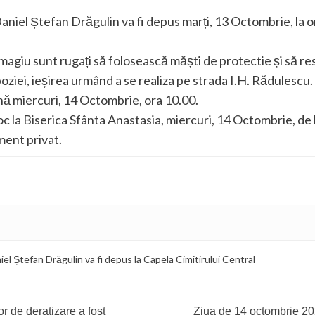
Daniel Ștefan Drăgulin va fi depus marți, 13 Octombrie, la or
magiu sunt rugați să folosească măști de protectie și să re
oziei, ieșirea urmând a se realiza pe strada I.H. Rădulescu. 
ână miercuri, 14 Octombrie, ora 10.00.
c la Biserica Sfânta Anastasia, miercuri, 14 Octombrie, de 
ment privat.
niel Ștefan Drăgulin va fi depus la Capela Cimitirului Central
r de deratizare a fost
Ziua de 14 octombrie 2020