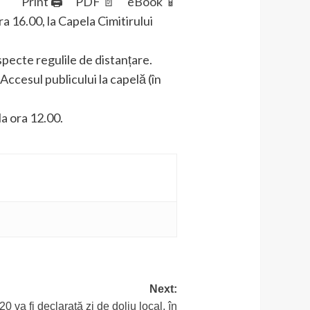
Print 🖨
PDF 📄
eBook 📱
a 16.00, la Capela Cimitirului
specte regulile de distanțare.
Accesul publicului la capelă (în
la ora 12.00.
Next:
 va fi declarată zi de doliu local, în