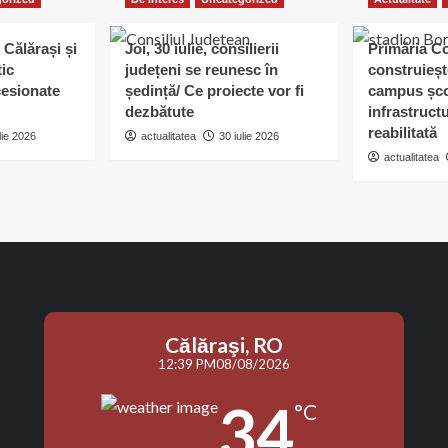
 Călărași și
Joi, 30 iulie, consilierii
Primăria C
tic
județeni se reunesc în
construieșt
esionate
ședință/ Ce proiecte vor fi
campus șco
dezbătute
infrastruct
reabilitată
lie 2026
actualitatea
30 iulie 2026
actualitatea
Călăraşi, RO
12:39 PM
08/08/2026
34
°C