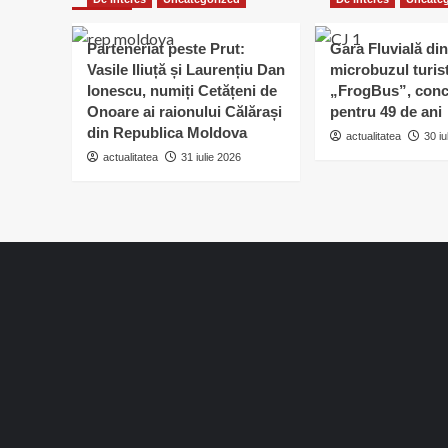
Parteneriat peste Prut:
Gara Fluvială din
Vasile Iliuță și Laurențiu Dan
microbuzul turis
Ionescu, numiți Cetățeni de
„FrogBus”, conc
Onoare ai raionului Călărași
pentru 49 de ani
din Republica Moldova
actualitatea
30 iu
actualitatea
31 iulie 2026