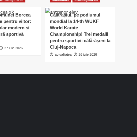
omunei Borcea
Călărașiul, pe podiumul
e pentru viitor:
mondial la 14-th WUKF
lar modern și
World Karate
ură sportivă
Championship! Trei medalii
pentru sportivii călărășeni la
Cluj-Napoca
27 iulie 2026
actualitatea
26 iulie 2026