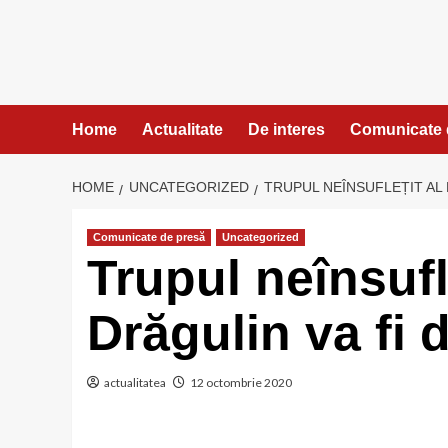
Skip
to
content
Home
Actualitate
De interes
Comunicate 
HOME
UNCATEGORIZED
TRUPUL NEÎNSUFLEȚIT AL 
Comunicate de presă
Uncategorized
Trupul neînsufl
Drăgulin va fi 
actualitatea
12 octombrie 2020