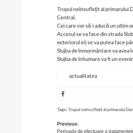
Trupul neînsuflețit al primarului 
Central.
Cei care vor să-i aducă un ultim o
Accesul se va face din strada Slob
exteriorul ei) se va putea face p
Slujba de înmormântare va avea lo
Slujba de înhumare va fi un eveni
actualitatea
Tags:
Trupul neînsuflețit al primarului Da
Post
Previous:
Perioada de efectuare a tratamentelo