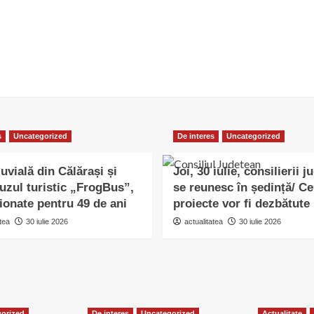
s
Uncategorized
De interes
Uncategorized
uvială din Călărași și
Joi, 30 iulie, consilierii j
uzul turistic „FrogBus”,
se reunesc în ședință/ Ce
ionate pentru 49 de ani
proiecte vor fi dezbătute
tea
30 iulie 2026
actualitatea
30 iulie 2026
orized
De interes
Uncategorized
Actualitate