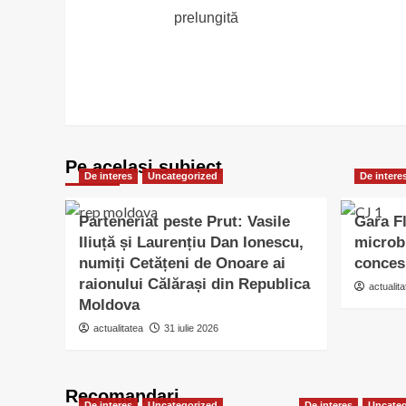
navigation
prelungită
Pe acelasi subiect
De interes
Uncategorized
De intere
Parteneriat peste Prut: Vasile
Gara Fl
Iliuță și Laurențiu Dan Ionescu,
microb
numiți Cetățeni de Onoare ai
conces
raionului Călărași din Republica
actualita
Moldova
actualitatea
31 iulie 2026
Recomandari
De interes
Uncategorized
De interes
Uncateg