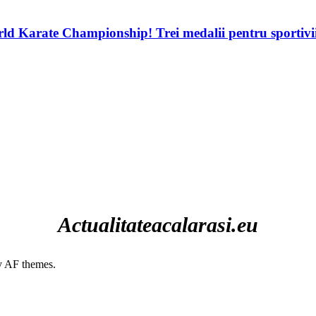
d Karate Championship! Trei medalii pentru sportivii
Actualitateacalarasi.eu
 AF themes.