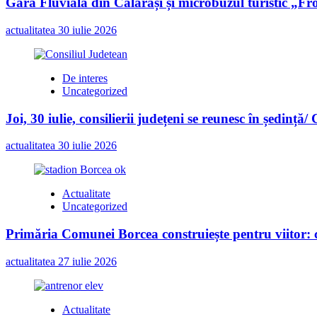
Gara Fluvială din Călărași și microbuzul turistic „Fr
actualitatea
30 iulie 2026
De interes
Uncategorized
Joi, 30 iulie, consilierii județeni se reunesc în ședință/
actualitatea
30 iulie 2026
Actualitate
Uncategorized
Primăria Comunei Borcea construiește pentru viitor: c
actualitatea
27 iulie 2026
Actualitate