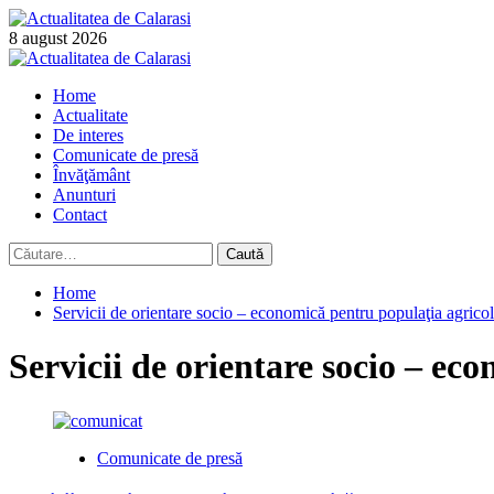
Skip
to
8 august 2026
content
Primary
Menu
Home
Actualitate
De interes
Comunicate de presă
Învăţământ
Anunturi
Contact
Caută
după:
Home
Servicii de orientare socio – economică pentru populaţia agricol
Servicii de orientare socio – ec
Comunicate de presă