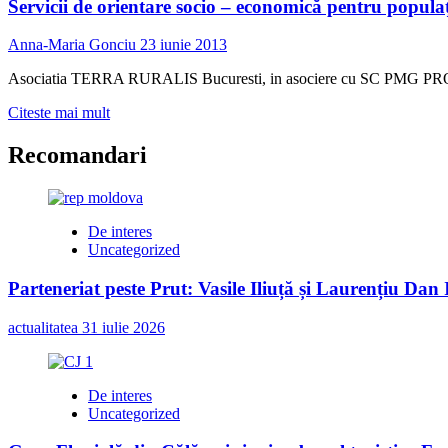
Servicii de orientare socio – economică pentru populaţ
Anna-Maria Gonciu
23 iunie 2013
Asociatia TERRA RURALIS Bucuresti, in asociere cu SC PMG PR
Read
Citeste mai mult
more
about
Recomandari
Servicii
de
orientare
socio
De interes
–
Uncategorized
economică
pentru
Parteneriat peste Prut: Vasile Iliuță și Laurențiu Da
populaţia
agricolă
actualitatea
31 iulie 2026
din
județul
Călărași
De interes
Uncategorized