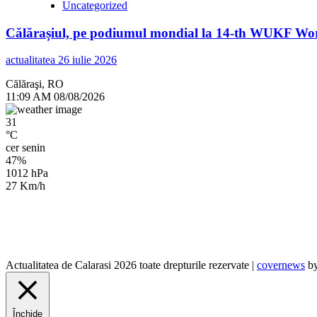
Uncategorized
Călărașiul, pe podiumul mondial la 14-th WUKF Worl
actualitatea
26 iulie 2026
Călăraşi, RO
11:09 AM
08/08/2026
31
°C
cer senin
47%
1012 hPa
27 Km/h
Actualitatea de Calarasi 2026 toate drepturile rezervate
|
covernews
by
Închide