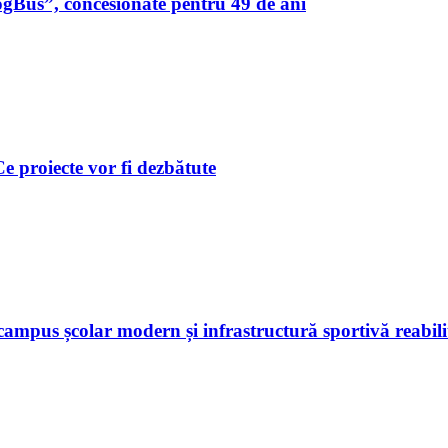
ogBus”, concesionate pentru 49 de ani
 Ce proiecte vor fi dezbătute
ampus școlar modern și infrastructură sportivă reabili