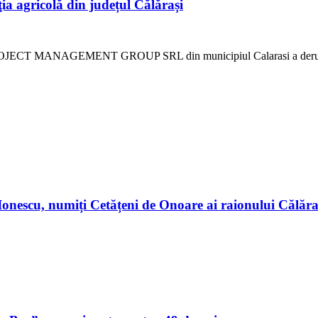
ia agricolă din județul Călărași
OJECT MANAGEMENT GROUP SRL din municipiul Calarasi a derulat,
n Ionescu, numiți Cetățeni de Onoare ai raionului Călă