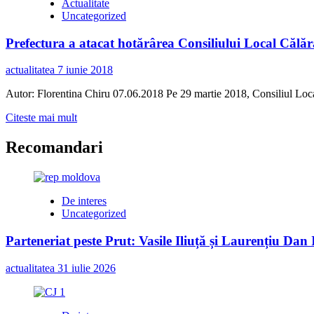
Actualitate
Uncategorized
Prefectura a atacat hotărârea Consiliului Local Călăr
actualitatea
7 iunie 2018
Autor: Florentina Chiru 07.06.2018 Pe 29 martie 2018, Consiliul Local 
Read
Citeste mai mult
more
about
Recomandari
Prefectura
a
atacat
hotărârea
De interes
Consiliului
Uncategorized
Local
Călărași
Parteneriat peste Prut: Vasile Iliuță și Laurențiu Da
privind
contractarea
actualitatea
31 iulie 2026
unui
împrumut
de
42