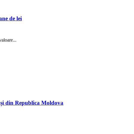
ne de lei
aloare...
rași din Republica Moldova