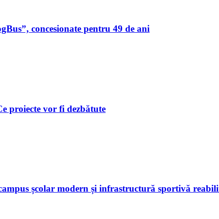
ogBus”, concesionate pentru 49 de ani
 Ce proiecte vor fi dezbătute
ampus școlar modern și infrastructură sportivă reabili