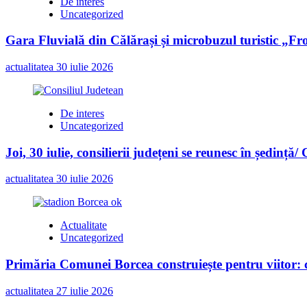
De interes
de
Uncategorized
milioane
de
Gara Fluvială din Călărași și microbuzul turistic „Fr
lei
actualitatea
30 iulie 2026
De interes
Uncategorized
Joi, 30 iulie, consilierii județeni se reunesc în ședință/
actualitatea
30 iulie 2026
Actualitate
Uncategorized
Primăria Comunei Borcea construiește pentru viitor: c
actualitatea
27 iulie 2026