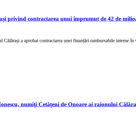
ași privind contractarea unui împrumut de 42 de milioa
Călărași a aprobat contractarea unei finanțări rambursabile interne în v
n Ionescu, numiți Cetățeni de Onoare ai raionului Călă