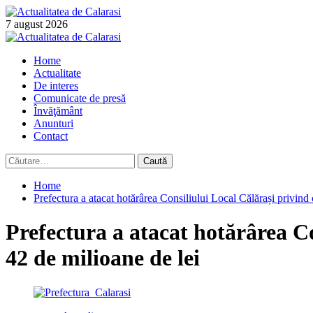
Skip
to
7 august 2026
content
Primary
Menu
Home
Actualitate
De interes
Comunicate de presă
Învăţământ
Anunturi
Contact
Caută
după:
Home
Prefectura a atacat hotărârea Consiliului Local Călărași privind
Prefectura a atacat hotărârea C
42 de milioane de lei