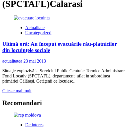
(SPCTAFL)Calarasi
Actualitate
Uncategorized
Ultimă oră: Au început evacuările rău-platnicilor
din locuinţele sociale
actualitatea
23 mai 2013
Situaţie explozivă la Serviciul Public Centrale Termice Administrare
Fond Locativ (SPCTAFL), departament aflat în subordinea
primăriei Călăraşi. Cetăţenii ce locuiesc...
Read
Citeste mai mult
more
about
Recomandari
Ultimă
oră:
Au
început
De interes
evacuările