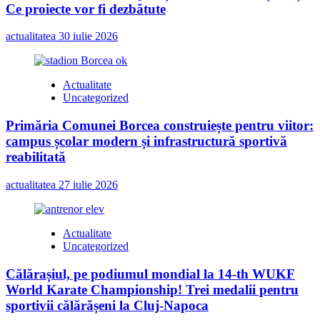
Ce proiecte vor fi dezbătute
actualitatea
30 iulie 2026
Actualitate
Uncategorized
Primăria Comunei Borcea construiește pentru viitor:
campus școlar modern și infrastructură sportivă
reabilitată
actualitatea
27 iulie 2026
Actualitate
Uncategorized
Călărașiul, pe podiumul mondial la 14-th WUKF
World Karate Championship! Trei medalii pentru
sportivii călărășeni la Cluj-Napoca