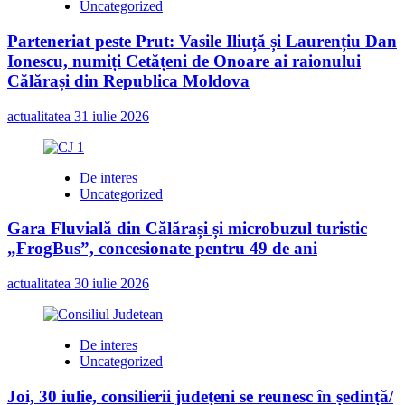
Uncategorized
rău-
platnicilor
Parteneriat peste Prut: Vasile Iliuță și Laurențiu Dan
din
Ionescu, numiți Cetățeni de Onoare ai raionului
locuinţele
sociale
Călărași din Republica Moldova
actualitatea
31 iulie 2026
De interes
Uncategorized
Gara Fluvială din Călărași și microbuzul turistic
„FrogBus”, concesionate pentru 49 de ani
actualitatea
30 iulie 2026
De interes
Uncategorized
Joi, 30 iulie, consilierii județeni se reunesc în ședință/