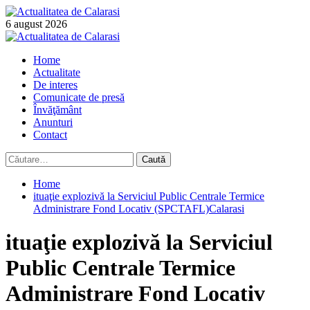
Skip
to
6 august 2026
content
Primary
Menu
Home
Actualitate
De interes
Comunicate de presă
Învăţământ
Anunturi
Contact
Caută
după:
Home
ituaţie explozivă la Serviciul Public Centrale Termice
Administrare Fond Locativ (SPCTAFL)Calarasi
ituaţie explozivă la Serviciul
Public Centrale Termice
Administrare Fond Locativ