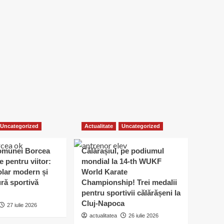
Uncategorized
Actualitate
Uncategorized
omunei Borcea
Călărașiul, pe podiumul
e pentru viitor:
mondial la 14-th WUKF
lar modern și
World Karate
ură sportivă
Championship! Trei medalii
pentru sportivii călărășeni la
Cluj-Napoca
27 iulie 2026
actualitatea
26 iulie 2026