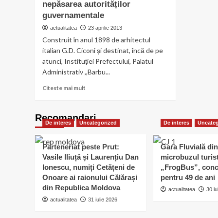
nepăsarea autorităților
guvernamentale
actualitatea
23 aprilie 2013
Construit în anul 1898 de arhitectul
italian G.D. Ciconi și destinat, încă de pe
atunci, Instituției Prefectului, Palatul
Administrativ ,,Barbu...
Read
Citeste mai mult
more
about
Palatul
Recomandari
De interes
Uncategorized
Administrativ
De interes
Uncateg
al
județului
Parteneriat peste Prut:
Gara Fluvială din
Călărași
Vasile Iliuță și Laurențiu Dan
microbuzul turis
ruinat
Ionescu, numiți Cetățeni de
„FrogBus”, conc
de
Onoare ai raionului Călărași
pentru 49 de ani
nepăsarea
din Republica Moldova
autorităților
actualitatea
30 iu
guvernamentale
actualitatea
31 iulie 2026