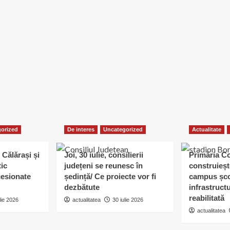
orized
De interes
Uncategorized
Actualitate
 Călărași și
Joi, 30 iulie, consilierii
Primăria C
tic
județeni se reunesc în
construieșt
esionate
ședință/ Ce proiecte vor fi
campus șco
dezbătute
infrastruct
reabilitată
lie 2026
actualitatea
30 iulie 2026
actualitatea