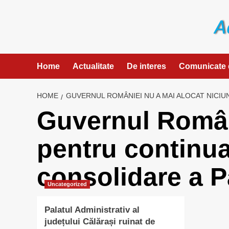
Skip
to
content
Home
Actualitate
De interes
Comunicate 
HOME
GUVERNUL ROMÂNIEI NU A MAI ALOCAT NICIU
Guvernul Român
pentru continuar
consolidare a P
Uncategorized
Palatul Administrativ al
județului Călărași ruinat de