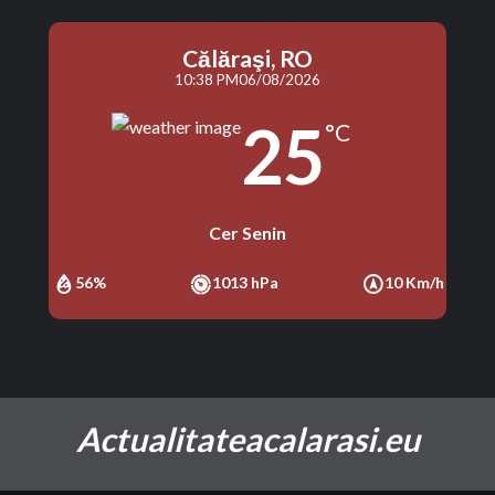
Călăraşi, RO
10:38 PM
06/08/2026
25
°C
Cer Senin
56%
1013 hPa
10 Km/h
Actualitateacalarasi.eu