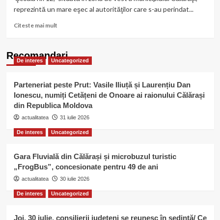
reprezintă un mare eşec al autorităţilor care s-au perindat...
Read
Citeste mai mult
more
about
Scoala
Recomandari
De interes
Uncategorized
Vest,
din
Călăraşi,
Parteneriat peste Prut: Vasile Iliuță și Laurențiu Dan
aşteaptă
Ionescu, numiți Cetățeni de Onoare ai raionului Călărași
de
din Republica Moldova
21
de
actualitatea
31 iulie 2026
ani
De interes
Uncategorized
să
îşi
deschidă
Gara Fluvială din Călărași și microbuzul turistic
porţile
„FrogBus”, concesionate pentru 49 de ani
actualitatea
30 iulie 2026
De interes
Uncategorized
Joi, 30 iulie, consilierii județeni se reunesc în ședință/ Ce