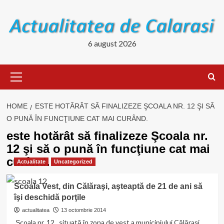
Skip
to
content
6 august 2026
Primary
Menu
HOME
ESTE HOTĂRÂT SĂ FINALIZEZE ŞCOALA NR. 12 ŞI SĂ
O PUNĂ ÎN FUNCŢIUNE CAT MAI CURÂND.
este hotărât să finalizeze Şcoala nr.
12 şi să o pună în funcţiune cat mai
curând.
Actualitate
Uncategorized
Scoala Vest, din Călăraşi, aşteaptă de 21 de ani să
îşi deschidă porţile
actualitatea
13 octombrie 2014
Şcoala nr. 12, situată în zona de vest a municipiului Călăraşi,