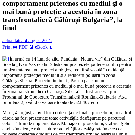
comportament prietenos cu mediul şi o
mai bună protecţie a acestuia în zona
transfrontalieră Călăraşi-Bulgaria”, la
final
actualitatea
4 august 2015
Print 🖨
PDF 📄
eBook 📱
În urmă cu 14 luni de zile, Fundaţia ,,Natura vie” din Călăraşi, şi
Şcoala ,,Ivan Vazov”din Silistra au pus bazele parteneriatului pentru
implementarea unui proiect ambiţios, menit să scoată în evidenţă
importanţa protecţiei mediului şi a reducerii poluării în zona
Călăraşi-Silistra. Proiectul intitulat ,,Pas cu pas spre un
comportament prietenos cu mediul şi o mai bună protecţie a acestuia
în zona transfrontalieră Călăraşi- Silistra” a fost accesat prin
Programul de Cooperare Transfrontalieră România-Bulgaria, Axa
prioritară 2, având o valoare totală de 323.467 euro.
Marţi, 4 august, a avut loc conferinţa de final a proiectului, în cadrul
căreia au fost prezentate toate activităţile desfăşurate pe parcursul
celor 14 luni de implementare. Managerul proiectului, Gabriel Şebe
a adus în atenţie rolul tuturor activităţilor desfăşurate în ceea ce
priveşte creşterea gradului de conştientizare privind păstrarea unui