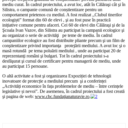
mediu curat. În cadrul proiectului, a avut loc, atât în Călăraşi cât şi în
Silistra, o campanie comună de conștientizare pentru un
comportament prietenos cu mediul. A fost realizat ,,Clubul tinerilor
ecologiști” format din 60 de elevi , şi au fost puse în practică
inițiative comune pentru afaceri. Cei 60 de elevi din Călăraşi şi de la
Şcoala Ivan Vazov, din Silistra au participat la campanii ecologice şi
au organizat o serie de activităţi pe teme de mediu. În cadrul
campaniilor ecologice au fost distribuite pliante precum şi un film de
conştientizare privind importanţa protejării mediului. A avut loc şi o
masă rotundă pe tema poluării mediului , unde au participat 20 de
reprezentanţi români şi bulgari. Tot în cadrul proiectului s-a
desfăşurat şi cursul de certificare pentru managerii de mediu, unde
au participat 15 persoane.
O altă activitate a fost şi organizarea Expoziției de tehnologii
inovatoare de protecție a mediului precum şi a conferinței
„Activități economice în fața problemelor de mediu – între cerințele
legislative și nevoi”. De asemenea, în cadrul proiectului a fost creată
şi pagina de web:
www.cbc.fundaţianaturavie.ro
.