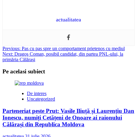
actualitatea
Post
Previous:
Pas cu pas spre un comportament prietenos cu mediul
Next:
Dragoş Coman, posibil candidat, din partea PNL-ului, la
navigation
primăria Călăraşi
Pe acelasi subiect
De interes
Uncategorized
Parteneriat peste Prut: Vasile Iliuță și Laurențiu Dan
Ionescu, numiți Cetățeni de Onoare ai raionului
Călărași din Republica Moldova
actualitatea
31 iulie 2026