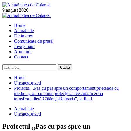
Skip
to
9 august 2026
content
Primary
Menu
Home
Actualitate
De interes
Comunicate de presă
Învăţământ
Anunturi
Contact
Caută
după:
Home
Uncategorized
Proiectul ,,Pas cu pas spre un comportament prietenos cu
mediul şi o mai bună protecţie a acestuia în zona
transfrontalieră Călăraşi-Bulgaria”, la final
Actualitate
Uncategorized
Proiectul ,,Pas cu pas spre un