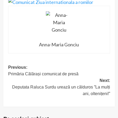
Anna-Maria Gonciu
Post
Previous:
Primăria Călărași comunicat de presă
navigation
Next:
Deputata Raluca Surdu urează un călduros ”La mulți
ani, oltenițeni!”