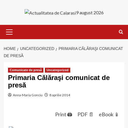
Skip
to
9 august 2026
content
Primary
Menu
HOME
UNCATEGORIZED
PRIMARIA CĂLĂRAŞI COMUNICAT
DE PRESĂ
Comunicate de presă
Uncategorized
Primaria Călăraşi comunicat de
presă
Anna-Maria Gonciu
8 aprilie 2014
Print 🖨
PDF 📄
eBook 📱