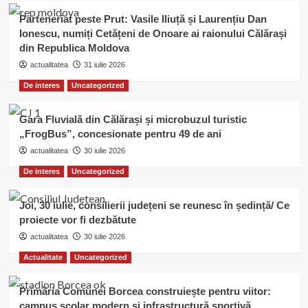
Parteneriat peste Prut: Vasile Iliuță și Laurențiu Dan
Ionescu, numiți Cetățeni de Onoare ai raionului Călărași
din Republica Moldova
actualitatea
31 iulie 2026
De interes
Uncategorized
Gara Fluvială din Călărași și microbuzul turistic
„FrogBus”, concesionate pentru 49 de ani
actualitatea
30 iulie 2026
De interes
Uncategorized
Joi, 30 iulie, consilierii județeni se reunesc în ședință/ Ce
proiecte vor fi dezbătute
actualitatea
30 iulie 2026
Actualitate
Uncategorized
Primăria Comunei Borcea construiește pentru viitor:
campus școlar modern și infrastructură sportivă