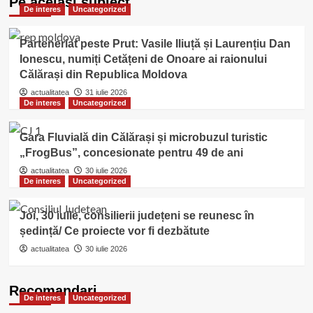
Pe acelasi subiect
De interes
Uncategorized
Parteneriat peste Prut: Vasile Iliuță și Laurențiu Dan
Ionescu, numiți Cetățeni de Onoare ai raionului
Călărași din Republica Moldova
actualitatea
31 iulie 2026
De interes
Uncategorized
Gara Fluvială din Călărași și microbuzul turistic
„FrogBus”, concesionate pentru 49 de ani
actualitatea
30 iulie 2026
De interes
Uncategorized
Joi, 30 iulie, consilierii județeni se reunesc în
ședință/ Ce proiecte vor fi dezbătute
actualitatea
30 iulie 2026
Recomandari
De interes
Uncategorized