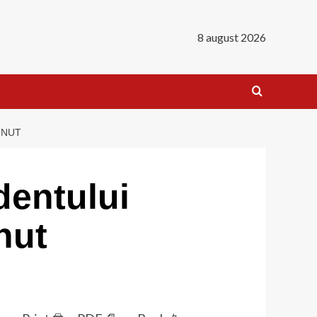
8 august 2026
INUT
identului
inut