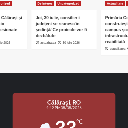
orized
De interes
Uncategorized
Actualitate
 Călărași și
Joi, 30 iulie, consilierii
Primăria C
tic
județeni se reunesc în
construieșt
esionate
ședință/ Ce proiecte vor fi
campus șco
dezbătute
infrastruct
reabilitată
lie 2026
actualitatea
30 iulie 2026
actualitatea
Călăraşi, RO
4:42 PM
08/08/2026
33
°C