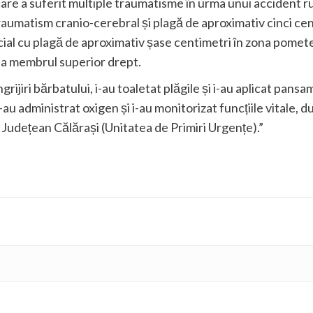
 care a suferit multiple traumatisme în urma unui accident ru
atism cranio-cerebral și plagă de aproximativ cinci centim
ial cu plagă de aproximativ șase centimetri în zona pomete
m la membrul superior drept.
jiri bărbatului, i-au toaletat plăgile și i-au aplicat pansa
 i-au administrat oxigen și i-au monitorizat funcțiile vitale, 
l Județean Călărași (Unitatea de Primiri Urgențe).”