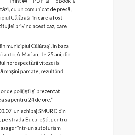
Print 🖨
PDF 📄
eBook 📱
astăzi, cu un comunicat de presă,
piul Călărași, în care a fost
ituției privind acest caz, care
in municipiul Călăraşi, în baza
i auto, A.Marian, de 25 ani, din
ul nerespectării vitezei la
ouă maşini parcate, rezultând
r de poliţişti şi prezentat
ea sa pentru 24 de ore.”
a 03.07, un echipaj SMURD din
i, pe strada București, pentru
(pasager într-un autoturism