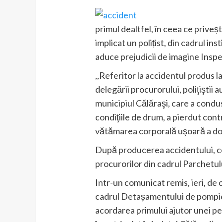
primul dealtfel, în ceea ce priveșt
implicat un polițist, din cadrul in
aduce prejudicii de imagine Inspe
,,Referitor la accidentul produs l
delegării procurorului, poliţiştii
municipiul Călăraşi, care a condu
condiţiile de drum, a pierdut cont
vătămarea corporală uşoară a d
După producerea accidentului, cond
procurorilor din cadrul Parchetul
Intr-un comunicat remis, ieri, de
cadrul Detașamentului de pompieri
acordarea primului ajutor unei pe