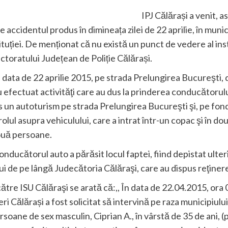
IPJ Călărași a venit, 
e accidentul produs în dimineața zilei de 22 aprilie, în munici
stituției. De menționat că nu există un punct de vedere al inst
ctoratului Județean de Poliție Călărași.
a data de 22 aprilie 2015, pe strada Prelungirea Bucureşti, d
 au efectuat activităţi care au dus la prinderea conducătorulu
s un autoturism pe strada Prelungirea Bucureşti şi, pe fond
rolul asupra vehiculului, care a intrat într-un copac şi în d
ouă persoane.
ucătorul auto a părăsit locul faptei, fiind depistat ulterio
ui de pe lângă Judecătoria Călăraşi, care au dispus reţiner
 către ISU Călăraşi se arată că:,, În data de 22.04.2015, or
 Călărași a fost solicitat să intervină pe raza municipiulu
rsoane de sex masculin, Ciprian A., în vârstă de 35 de ani, 