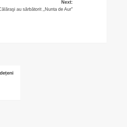
Next:
 Călăraşi au sărbătorit ,,Nunta de Aur”
udețeni