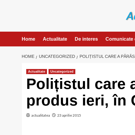
Skip
to
content
Home
Actualitate
De interes
Comunicate 
HOME
UNCATEGORIZED
POLIȚISTUL CARE A PĂRĂS
Actualitate
Uncategorized
Polițistul care 
produs ieri, în 
actualitatea
23 aprilie 2015