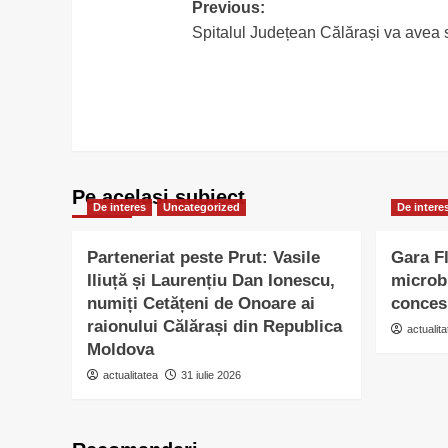
Post
Previous:
Spitalul Județean Călărași va avea 
navigation
Pe acelasi subiect
De interes
Uncategorized
De intere
Parteneriat peste Prut: Vasile
Gara Fl
Iliuță și Laurențiu Dan Ionescu,
microb
numiți Cetățeni de Onoare ai
conces
raionului Călărași din Republica
actualita
Moldova
actualitatea
31 iulie 2026