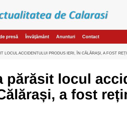
de presă
Învăţământ
Anunturi
Contact
IT LOCUL ACCIDENTULUI PRODUS IERI, ÎN CĂLĂRAȘI, A FOST REȚ
a părăsit locul acc
Călărași, a fost reț