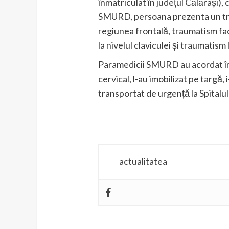
înmatriculat în județul Călărași),
SMURD, persoana prezenta un traum
regiunea frontală, traumatism fac
la nivelul claviculei și traumatis
Paramedicii SMURD au acordat îngri
cervical, l-au imobilizat pe targă,
transportat de urgență la Spitalu
actualitatea