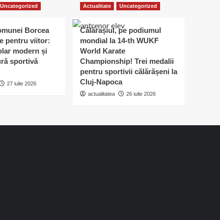
Uncategorized
Actualitate
Uncategorized
omunei Borcea
Călărașiul, pe podiumul
e pentru viitor:
mondial la 14-th WUKF
lar modern și
World Karate
ură sportivă
Championship! Trei medalii
pentru sportivii călărășeni la
Cluj-Napoca
27 iulie 2026
actualitatea
26 iulie 2026