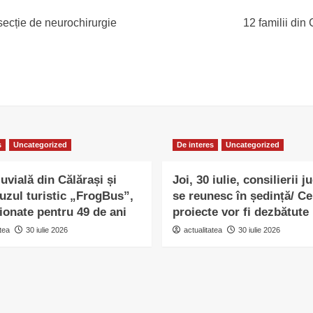
secție de neurochirurgie
12 familii din
s
Uncategorized
De interes
Uncategorized
uvială din Călărași și
Joi, 30 iulie, consilierii j
uzul turistic „FrogBus”,
se reunesc în ședință/ Ce
ionate pentru 49 de ani
proiecte vor fi dezbătute
tea
30 iulie 2026
actualitatea
30 iulie 2026