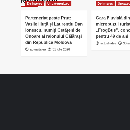
Recomandari
De interes
Uncategorized
De interes
Uncateg
Parteneriat peste Prut:
Gara Fluvială din
Vasile Iliuță și Laurențiu Dan
microbuzul turis
Ionescu, numiți Cetățeni de
„FrogBus”, conc
Onoare ai raionului Călărași
pentru 49 de ani
din Republica Moldova
actualitatea
30 iu
actualitatea
31 iulie 2026