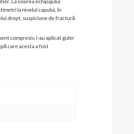
tier. La sosirea echipajului
etri la nivelul capului, în
lui drept, suspiciune de fractură
ment compresiv, i-au aplicat guler
după care acesta a fost