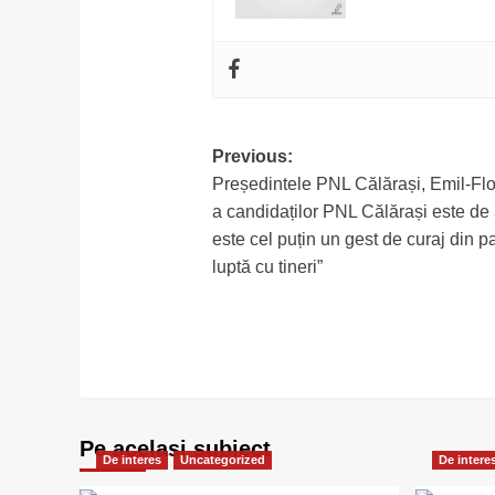
Post
Previous:
Președintele PNL Călărași, Emil-Flo
navigation
a candidaților PNL Călărași este de
este cel puțin un gest de curaj din pa
luptă cu tineri”
Pe acelasi subiect
De interes
Uncategorized
De intere