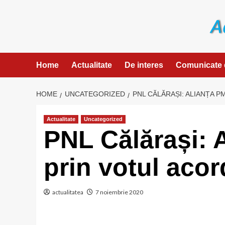
Skip
to
content
Home
Actualitate
De interes
Comunicate 
HOME
UNCATEGORIZED
PNL CĂLĂRAȘI: ALIANȚA P
Actualitate
Uncategorized
PNL Călărași: 
prin votul acor
actualitatea
7 noiembrie 2020