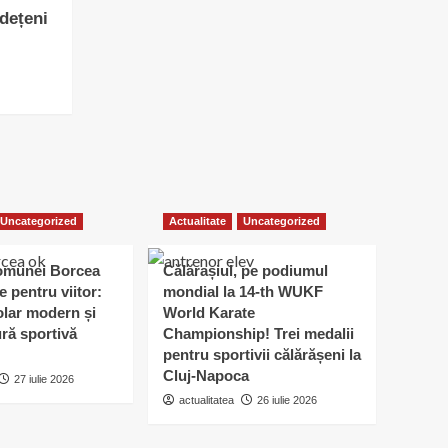
udețeni
Uncategorized
Actualitate
Uncategorized
omunei Borcea
Călărașiul, pe podiumul
e pentru viitor:
mondial la 14-th WUKF
lar modern și
World Karate
ură sportivă
Championship! Trei medalii
pentru sportivii călărășeni la
Cluj-Napoca
27 iulie 2026
actualitatea
26 iulie 2026