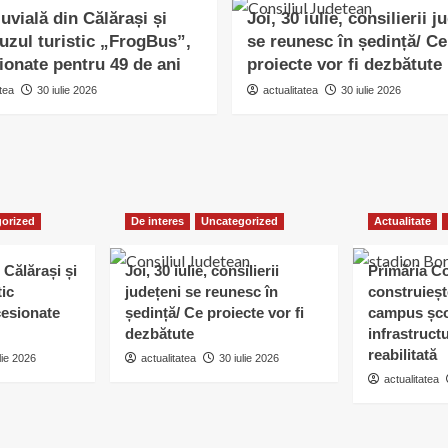
uvială din Călărași și
Joi, 30 iulie, consilierii j
uzul turistic „FrogBus”,
se reunesc în ședință/ Ce
ionate pentru 49 de ani
proiecte vor fi dezbătute
tea
30 iulie 2026
actualitatea
30 iulie 2026
orized
De interes
Uncategorized
Actualitate
 Călărași și
Joi, 30 iulie, consilierii
Primăria C
tic
județeni se reunesc în
construieșt
esionate
ședință/ Ce proiecte vor fi
campus șco
dezbătute
infrastruct
reabilitată
lie 2026
actualitatea
30 iulie 2026
actualitatea