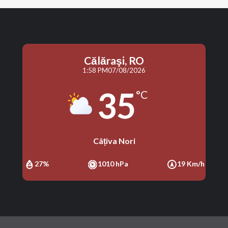
Călăraşi, RO
1:58 PM
07/08/2026
35
°C
Câțiva Nori
27%
1010 hPa
19 Km/h