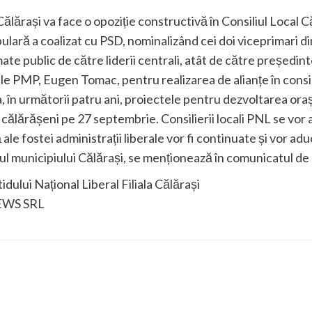
 Călărași va face o opoziție constructivă în Consiliul Local C
lară a coalizat cu PSD, nominalizând cei doi viceprimari di
mate public de către liderii centrali, atât de către președi
e PMP, Eugen Tomac, pentru realizarea de alianțe în consili
, în următorii patru ani, proiectele pentru dezvoltarea orașu
călărășeni pe 27 septembrie. Consilierii locali PNL se vor 
ale fostei administrații liberale vor fi continuate și vor adu
lul municipiului Călărași, se menționează în comunicatul d
dului Național Liberal Filiala Călărași
EWS SRL