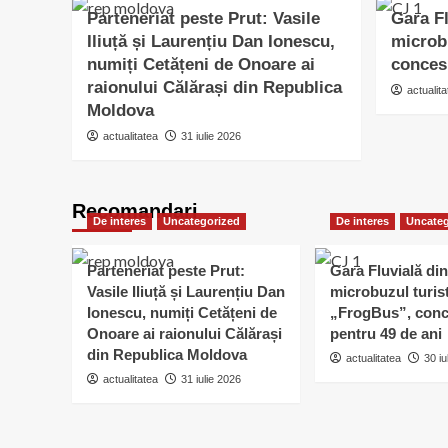
Parteneriat peste Prut: Vasile
Gara Fl
Iliuță și Laurențiu Dan Ionescu,
microb
numiți Cetățeni de Onoare ai
conces
raionului Călărași din Republica
actualita
Moldova
actualitatea
31 iulie 2026
Recomandari
De interes
Uncategorized
De interes
Uncateg
Parteneriat peste Prut:
Gara Fluvială din
Vasile Iliuță și Laurențiu Dan
microbuzul turis
Ionescu, numiți Cetățeni de
„FrogBus”, conc
Onoare ai raionului Călărași
pentru 49 de ani
din Republica Moldova
actualitatea
30 iu
actualitatea
31 iulie 2026