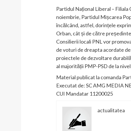
Partidul Național Liberal – Filiala
noiembrie, Partidul Mișcarea Popu
încălcând, astfel, dorințele expri
Orban, cât și de către președintel
Consilierii locali PNL vor promova
de voturi de dreapta acordate de 
proiectele de dezvoltare durabilă 
al majorității PMP-PSD de la nive
Material publicat la comanda Parti
Executat de: SC AMG MEDIA N
CUI Mandatar 11200025
actualitatea