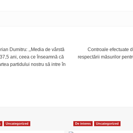
rian Dumitru: ,,Media de vârstă
Controale efectuate de
 37,5 ani, ceea ce înseamnă că
respectării măsurilor pent
rtea partidului nostru să intre în
s
Uncategorized
De interes
Uncategorized