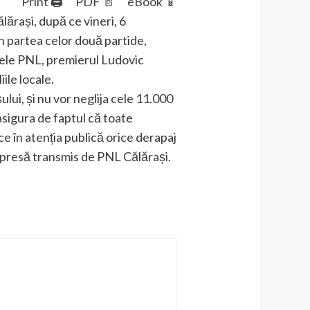
Print 🖨
PDF 📄
eBook 📱
ălărași, după ce vineri, 6
n partea celor două partide,
ntele PNL, premierul Ludovic
ile locale.
lui, și nu vor neglija cele 11.000
asigura de faptul că toate
ce în atenția publică orice derapaj
e presă transmis de PNL Călărași.