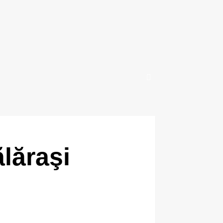
ălăraşi