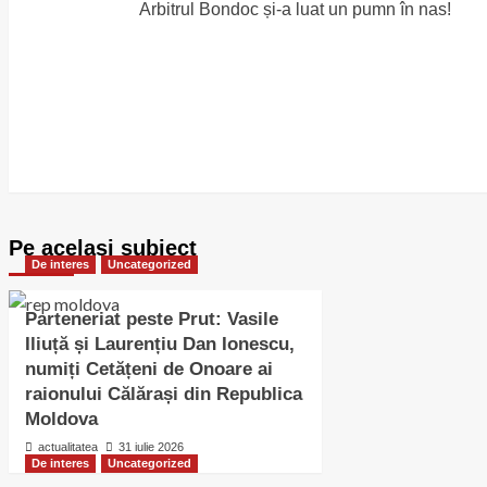
Arbitrul Bondoc și-a luat un pumn în nas!
navigation
Pe acelasi subiect
De interes
Uncategorized
Parteneriat peste Prut: Vasile
Iliuță și Laurențiu Dan Ionescu,
numiți Cetățeni de Onoare ai
raionului Călărași din Republica
Moldova
actualitatea
31 iulie 2026
De interes
Uncategorized