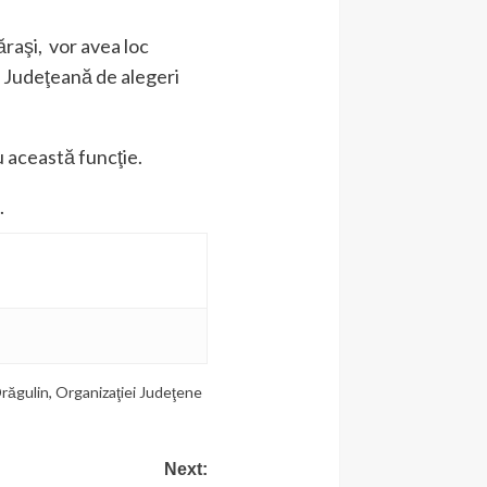
raşi, vor avea loc
a Judeţeană de alegeri
u această funcţie.
.
Drăgulin
,
Organizaţiei Judeţene
Next: