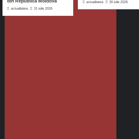
din Republica Moldova
actualitatea
30 iulie 2026
actualitatea
31 iulie 2026