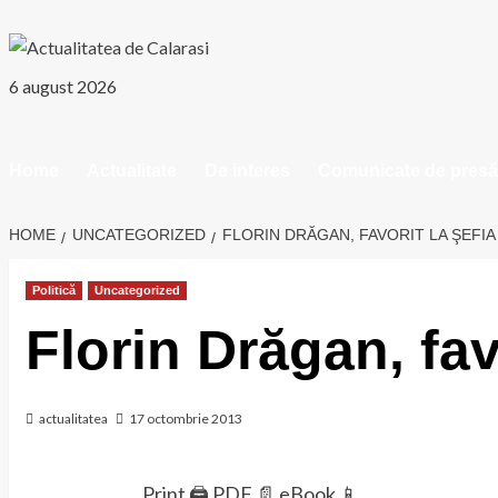
Skip
to
content
6 august 2026
Home
Actualitate
De interes
Comunicate de presă
HOME
UNCATEGORIZED
FLORIN DRĂGAN, FAVORIT LA ŞEFIA
Politică
Uncategorized
Florin Drăgan, fav
actualitatea
17 octombrie 2013
Print 🖨
PDF 📄
eBook 📱