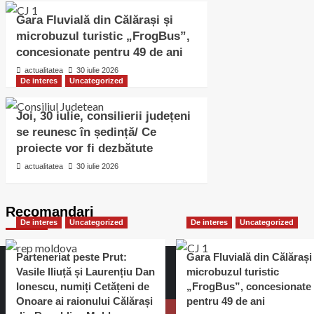
Gara Fluvială din Călărași și
microbuzul turistic „FrogBus”,
concesionate pentru 49 de ani
actualitatea
30 iulie 2026
De interes
Uncategorized
Joi, 30 iulie, consilierii județeni
se reunesc în ședință/ Ce
proiecte vor fi dezbătute
actualitatea
30 iulie 2026
Recomandari
De interes
Uncategorized
De interes
Uncategorized
Parteneriat peste Prut:
Gara Fluvială din Călărași 
Vasile Iliuță și Laurențiu Dan
microbuzul turistic
Ionescu, numiți Cetățeni de
„FrogBus”, concesionate
Onoare ai raionului Călărași
pentru 49 de ani