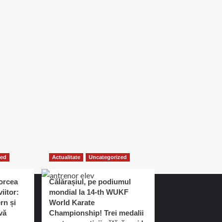
zed
Actualitate
Uncategorized
orcea
Călărașiul, pe podiumul
iitor:
mondial la 14-th WUKF
rn și
World Karate
vă
Championship! Trei medalii