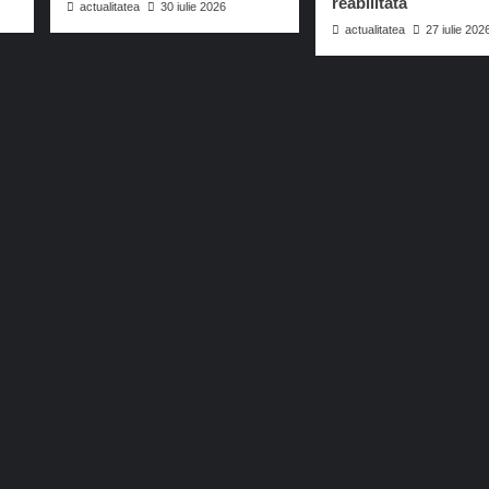
reabilitată
actualitatea
30 iulie 2026
actualitatea
27 iulie 202