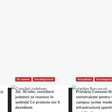
De interes
Uncategorized
Actualitate
Uncategori
și
Joi, 30 iulie, consilierii
Primăria Comunei B
județeni se reunesc în
construiește pentru v
ședință/ Ce proiecte vor fi
campus școlar mode
dezbătute
infrastructură sporti