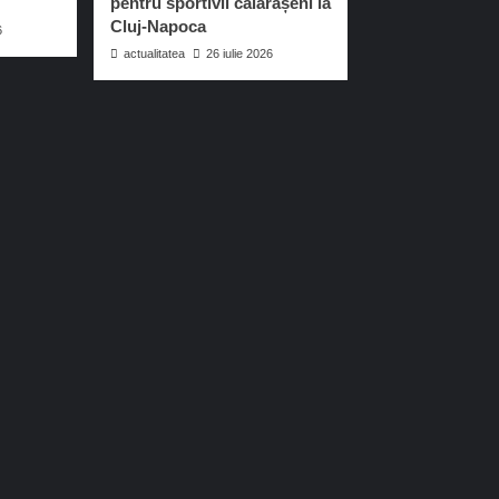
pentru sportivii călărășeni la
Cluj-Napoca
6
actualitatea
26 iulie 2026