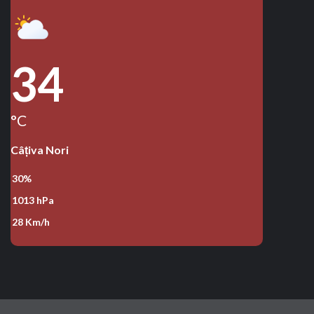
34
°C
Câțiva Nori
30%
1013 hPa
28 Km/h