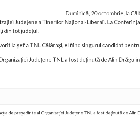
Duminică, 20 octombrie, la Călă
aţiei Judeţene a Tinerilor Naţional-Liberali. La Conferinţ
 din tot judeţul.
avorit la şefia TNL Călăraşi, el fiind singurul candidat pentr
 Organizaţiei Judeţene TNL a fost deţinută de Alin Drăgulin
ncţia de preşedinte al Organizaţiei Judeţene TNL a fost deţinută de Alin 