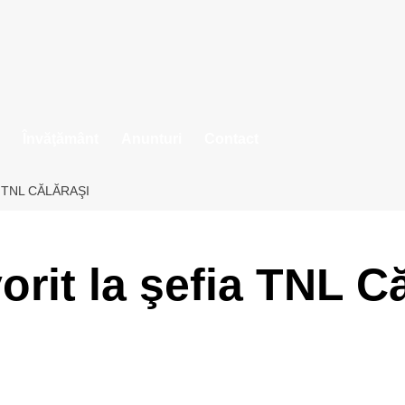
Învăţământ
Anunturi
Contact
 TNL CĂLĂRAŞI
orit la şefia TNL C