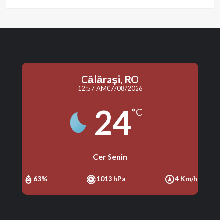
Călăraşi, RO
12:57 AM
07/08/2026
24
°C
Cer Senin
63%
1013 hPa
4 Km/h