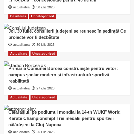
actualitatea
30 iulie 2026
De interes
Uncategorized
Joi, 30 iulie, consilierii județeni se reunesc în ședință/ Ce
proiecte vor fi dezbătute
actualitatea
30 iulie 2026
Actualitate
Uncategorized
Primăria Comunei Borcea construiește pentru viitor:
campus școlar modern și infrastructură sportivă
reabilitată
actualitatea
27 iulie 2026
Actualitate
Uncategorized
Călărașiul, pe podiumul mondial la 14-th WUKF World
Karate Championship! Trei medalii pentru sportivii
călărășeni la Cluj-Napoca
actualitatea
26 iulie 2026