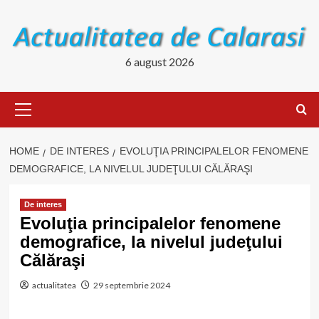
Skip
to
content
6 august 2026
Primary
Menu
HOME
DE INTERES
EVOLUŢIA PRINCIPALELOR FENOMENE
DEMOGRAFICE, LA NIVELUL JUDEŢULUI CĂLĂRAŞI
De interes
Evoluţia principalelor fenomene
demografice, la nivelul judeţului
Călăraşi
actualitatea
29 septembrie 2024