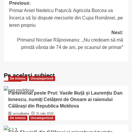
Post
Previous:
Primar Aniel Nedelcu Pațurcă: Agricola Borcea va
navigation
încerca să își dispute meciurile din Cupa României, pe
teren propriu
Next:
Primarul Nicolae Râjnoveanu: ,,Nu credeam să mă
prindă vârsta de 74 de ani, pe scaunul de primar”
Pe acelasi subiect
De interes
Uncategorized
Parteneriat peste Prut: Vasile Iliuță și Laurențiu Dan
Ionescu, numiți Cetățeni de Onoare ai raionului
Călărași din Republica Moldova
actualitatea
31 iulie 2026
De interes
Uncategorized