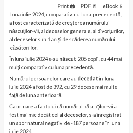
Print 🖨
PDF 📄
eBook 📱
Luna iulie 2024, comparativ cu luna precedentă,
a fost caracterizată de creşterea numărului
născuţilor-vii, al deceselor generale, al divorţurilor,
al deceselor sub 1 an şi de scăderea numărului
căsătoriilor.
În luna iulie 2024 s-au
născut
205 copii, cu 44 mai
mulţi comparativ cu luna precedentă.
Numărul persoanelor care au
decedat
în luna
iulie 2024 a fost de 392, cu 29 decese mai multe
faţă de luna anterioară.
Ca urmare a faptului că numărul născuţilor-vii a
fost mai mic decât cel al deceselor, s-a înregistrat
un spor natural negativ de -187 persoane în luna
iulie 2024.