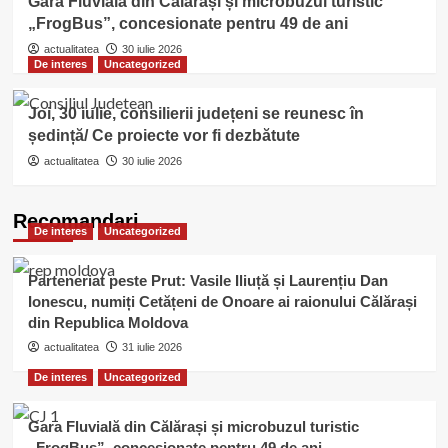
Gara Fluvială din Călărași și microbuzul turistic
„FrogBus”, concesionate pentru 49 de ani
actualitatea
30 iulie 2026
De interes
Uncategorized
Joi, 30 iulie, consilierii județeni se reunesc în
ședință/ Ce proiecte vor fi dezbătute
actualitatea
30 iulie 2026
Recomandari
De interes
Uncategorized
Parteneriat peste Prut: Vasile Iliuță și Laurențiu Dan
Ionescu, numiți Cetățeni de Onoare ai raionului Călărași
din Republica Moldova
actualitatea
31 iulie 2026
De interes
Uncategorized
Gara Fluvială din Călărași și microbuzul turistic
„FrogBus”, concesionate pentru 49 de ani