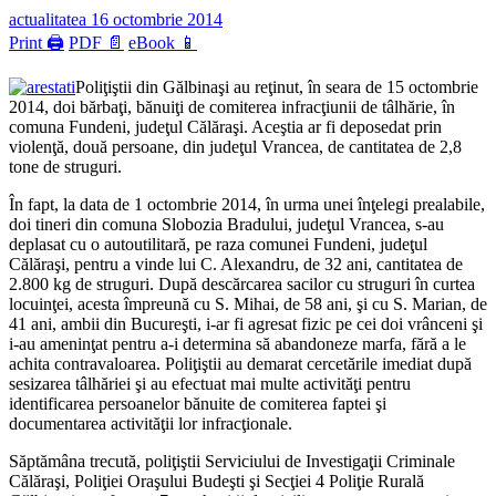
actualitatea
16 octombrie 2014
Print 🖨
PDF 📄
eBook 📱
Poliţiştii din Gălbinaşi au reţinut, în seara de 15 octombrie
2014, doi bărbaţi, bănuiţi de comiterea infracţiunii de tâlhărie, în
comuna Fundeni, judeţul Călăraşi. Aceştia ar fi deposedat prin
violenţă, două persoane, din judeţul Vrancea, de cantitatea de 2,8
tone de struguri.
În fapt, la data de 1 octombrie 2014, în urma unei înţelegi prealabile,
doi tineri din comuna Slobozia Bradului, judeţul Vrancea, s-au
deplasat cu o autoutilitară, pe raza comunei Fundeni, judeţul
Călăraşi, pentru a vinde lui C. Alexandru, de 32 ani, cantitatea de
2.800 kg de struguri. După descărcarea sacilor cu struguri în curtea
locuinţei, acesta împreună cu S. Mihai, de 58 ani, şi cu S. Marian, de
41 ani, ambii din Bucureşti, i-ar fi agresat fizic pe cei doi vrânceni şi
i-au ameninţat pentru a-i determina să abandoneze marfa, fără a le
achita contravaloarea. Poliţiştii au demarat cercetările imediat după
sesizarea tâlhăriei şi au efectuat mai multe activităţi pentru
identificarea persoanelor bănuite de comiterea faptei şi
documentarea activităţii lor infracţionale.
Săptămâna trecută, poliţiştii Serviciului de Investigaţii Criminale
Călăraşi, Poliţiei Oraşului Budeşti şi Secţiei 4 Poliţie Rurală