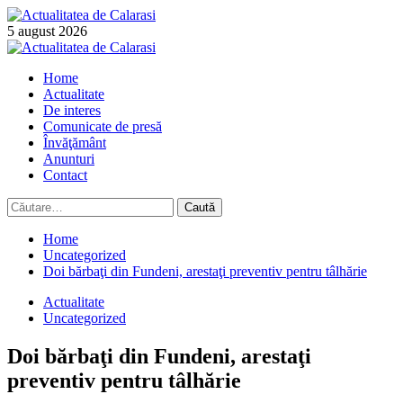
Skip
to
5 august 2026
content
Primary
Menu
Home
Actualitate
De interes
Comunicate de presă
Învăţământ
Anunturi
Contact
Caută
după:
Home
Uncategorized
Doi bărbaţi din Fundeni, arestaţi preventiv pentru tâlhărie
Actualitate
Uncategorized
Doi bărbaţi din Fundeni, arestaţi
preventiv pentru tâlhărie