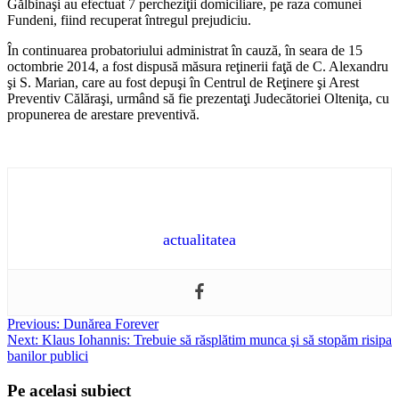
Gălbinaşi au efectuat 7 percheziţii domiciliare, pe raza comunei
Fundeni, fiind recuperat întregul prejudiciu.
În continuarea probatoriului administrat în cauză, în seara de 15
octombrie 2014, a fost dispusă măsura reţinerii faţă de C. Alexandru
şi S. Marian, care au fost depuşi în Centrul de Reţinere şi Arest
Preventiv Călăraşi, urmând să fie prezentaţi Judecătoriei Olteniţa, cu
propunerea de arestare preventivă.
actualitatea
Post
Previous:
Dunărea Forever
Next:
Klaus Iohannis: Trebuie să răsplătim munca şi să stopăm risipa
navigation
banilor publici
Pe acelasi subiect