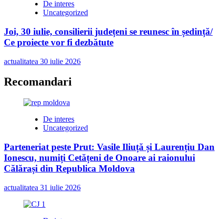
De interes
Uncategorized
Joi, 30 iulie, consilierii județeni se reunesc în ședință/
Ce proiecte vor fi dezbătute
actualitatea
30 iulie 2026
Recomandari
De interes
Uncategorized
Parteneriat peste Prut: Vasile Iliuță și Laurențiu Dan
Ionescu, numiți Cetățeni de Onoare ai raionului
Călărași din Republica Moldova
actualitatea
31 iulie 2026