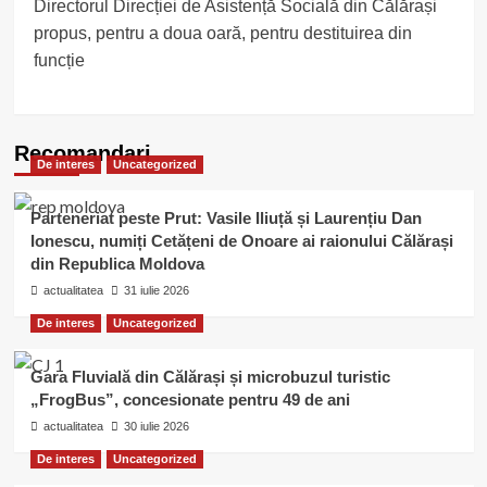
Directorul Direcției de Asistență Socială din Călărași
navigation
propus, pentru a doua oară, pentru destituirea din
funcție
Recomandari
De interes
Uncategorized
Parteneriat peste Prut: Vasile Iliuță și Laurențiu Dan
Ionescu, numiți Cetățeni de Onoare ai raionului Călărași
din Republica Moldova
actualitatea
31 iulie 2026
De interes
Uncategorized
Gara Fluvială din Călărași și microbuzul turistic
„FrogBus”, concesionate pentru 49 de ani
actualitatea
30 iulie 2026
De interes
Uncategorized