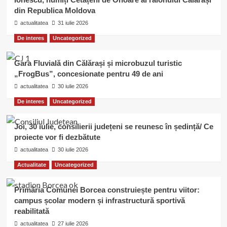
din Republica Moldova
actualitatea
31 iulie 2026
De interes
Uncategorized
Gara Fluvială din Călărași și microbuzul turistic
„FrogBus”, concesionate pentru 49 de ani
actualitatea
30 iulie 2026
De interes
Uncategorized
Joi, 30 iulie, consilierii județeni se reunesc în ședință/ Ce
proiecte vor fi dezbătute
actualitatea
30 iulie 2026
Actualitate
Uncategorized
Primăria Comunei Borcea construiește pentru viitor:
campus școlar modern și infrastructură sportivă
reabilitată
actualitatea
27 iulie 2026