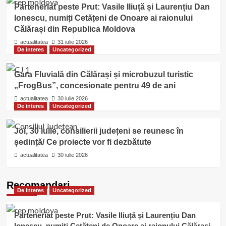
Parteneriat peste Prut: Vasile Iliuță și Laurențiu Dan
Ionescu, numiți Cetățeni de Onoare ai raionului
Călărași din Republica Moldova
actualitatea
31 iulie 2026
De interes
Uncategorized
Gara Fluvială din Călărași și microbuzul turistic
„FrogBus”, concesionate pentru 49 de ani
actualitatea
30 iulie 2026
De interes
Uncategorized
Joi, 30 iulie, consilierii județeni se reunesc în
ședință/ Ce proiecte vor fi dezbătute
actualitatea
30 iulie 2026
Recomandari
De interes
Uncategorized
Parteneriat peste Prut: Vasile Iliuță și Laurențiu Dan
Ionescu, numiți Cetățeni de Onoare ai raionului Călărași