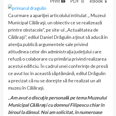
Print 🖨
PDF 📄
eBook 📱
Ca urmare a apariţiei articolului intitulat ,, Muzeul
Municipal Călăraşi, un obiectiv ce se realizează
printre obstacole”, pe site-ul ,,Actualitatea de
Călăraşi”, edilul Daniel Drăgulin a ţinut să aducă în
atenţia publică argumentele sale privind
atitudinea celor din administraţia judeţului care
refuză o colaborare cu primăria privind realizarea
acestui edificiu. În cadrul unei conferinţe de presă
ce avut loc în această săptămână, edilul Drăgulin
a precizat că nu se doreşte să fie realizat un alt
muzeu în Călăraşi.
,,
Am avut o discuţie personală pe tema Muzeului
Municipal Călăraşi cu domnul Filipescu chiar în
biroul la dânsul. Noi am solicitat, în numeroase