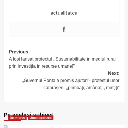
actualitatea
Post
Previous:
A fost lansat proiectul ,,Sustenabilitate în mediul rural
navigation
prin investiția în resurse umane!”
Next:
„Guvernul Ponta a promis ajutor!”- protestul unor
călărăşeni ,,plimbaţi, amânaţi , minţiţi”
Pe acelasi subiect
De interes
Uncategorized