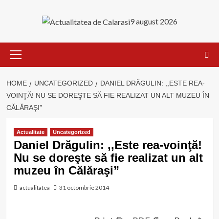
Skip
to
9 august 2026
content
Primary
Menu
HOME
UNCATEGORIZED
DANIEL DRĂGULIN: ,,ESTE REA-
VOINŢĂ! NU SE DOREŞTE SĂ FIE REALIZAT UN ALT MUZEU ÎN
CĂLĂRAŞI”
Actualitate
Uncategorized
Daniel Drăgulin: ,,Este rea-voinţă!
Nu se doreşte să fie realizat un alt
muzeu în Călăraşi”
actualitatea
31 octombrie 2014