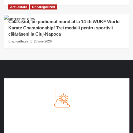
Actualitate
Uncategorized
Călărașiul, pe podiumul mondial la 14-th WUKF World
Karate Championship! Trei medalii pentru sportivii
călărășeni la Cluj-Napoca
actualitatea
26 iulie 2026
Călăraşi, RO
4:06 AM
09/08/2026
22
°C