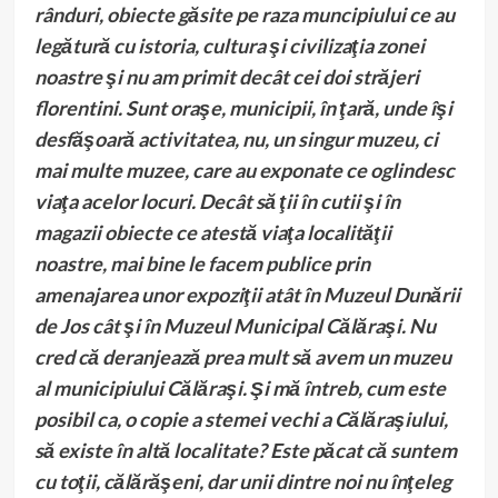
rânduri, obiecte găsite pe raza muncipiului ce au
legătură cu istoria, cultura şi civilizaţia zonei
noastre şi nu am primit decât cei doi străjeri
florentini. Sunt oraşe, municipii, în ţară, unde îşi
desfăşoară activitatea, nu, un singur muzeu, ci
mai multe muzee, care au exponate ce oglindesc
viaţa acelor locuri. Decât să ţii în cutii şi în
magazii obiecte ce atestă viaţa localităţii
noastre, mai bine le facem publice prin
amenajarea unor expoziţii atât în Muzeul Dunării
de Jos cât şi în Muzeul Municipal Călăraşi. Nu
cred că deranjează prea mult să avem un muzeu
al municipiului Călăraşi. Şi mă întreb, cum este
posibil ca, o copie a stemei vechi a Călăraşiului,
să existe în altă localitate? Este păcat că suntem
cu toţii, călărăşeni, dar unii dintre noi nu înţeleg