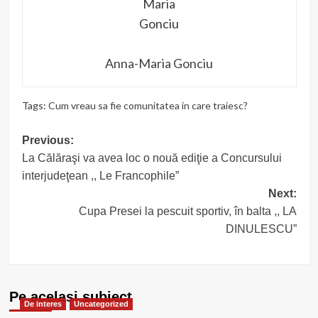
Anna-Maria Gonciu
Tags:
Cum vreau sa fie comunitatea in care traiesc?
Post
Previous:
La Călăraşi va avea loc o nouă ediţie a Concursului
navigation
interjudeţean ,, Le Francophile”
Next:
Cupa Presei la pescuit sportiv, în balta ,, LA
DINULESCU”
Pe acelasi subiect
De interes
Uncategorized