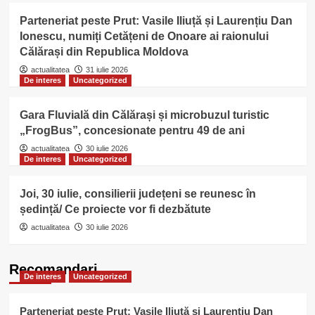
Parteneriat peste Prut: Vasile Iliuță și Laurențiu Dan
Ionescu, numiți Cetățeni de Onoare ai raionului
Călărași din Republica Moldova
actualitatea
31 iulie 2026
De interes
Uncategorized
Gara Fluvială din Călărași și microbuzul turistic
„FrogBus”, concesionate pentru 49 de ani
actualitatea
30 iulie 2026
De interes
Uncategorized
Joi, 30 iulie, consilierii județeni se reunesc în
ședință/ Ce proiecte vor fi dezbătute
actualitatea
30 iulie 2026
Recomandari
De interes
Uncategorized
Parteneriat peste Prut: Vasile Iliuță și Laurențiu Dan