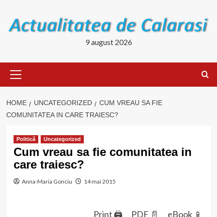
Skip
to
content
9 august 2026
Primary
Menu
HOME
UNCATEGORIZED
CUM VREAU SA FIE
COMUNITATEA IN CARE TRAIESC?
Politică
Uncategorized
Cum vreau sa fie comunitatea in
care traiesc?
Anna-Maria Gonciu
14 mai 2015
Print 🖨
PDF 📄
eBook 📱