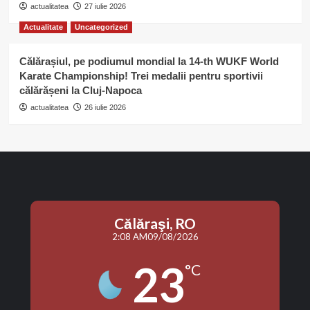
actualitatea
27 iulie 2026
Actualitate
Uncategorized
Călărașiul, pe podiumul mondial la 14-th WUKF World
Karate Championship! Trei medalii pentru sportivii
călărășeni la Cluj-Napoca
actualitatea
26 iulie 2026
Călăraşi, RO
2:08 AM
09/08/2026
23
°C