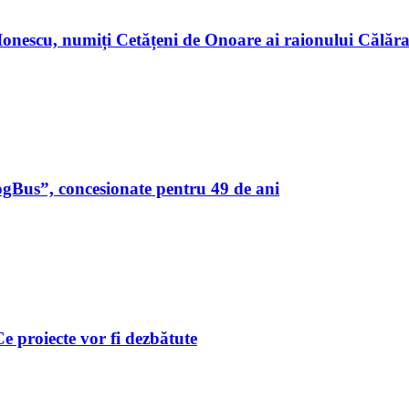
n Ionescu, numiți Cetățeni de Onoare ai raionului Călă
ogBus”, concesionate pentru 49 de ani
 Ce proiecte vor fi dezbătute