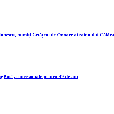
n Ionescu, numiți Cetățeni de Onoare ai raionului Călă
ogBus”, concesionate pentru 49 de ani