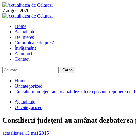
Skip
to
7 august 2026
content
Primary
Menu
Home
Actualitate
De interes
Comunicate de presă
Învăţământ
Anunturi
Contact
Caută
după:
Home
Uncategorized
Consilierii judeţeni au amânat dezbaterea privind repunerea în
Actualitate
Uncategorized
Consilierii judeţeni au amânat dezbaterea
actualitatea
12 mai 2015