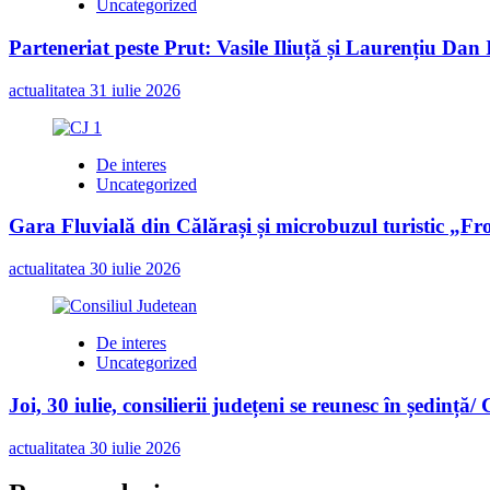
Uncategorized
Parteneriat peste Prut: Vasile Iliuță și Laurențiu Da
actualitatea
31 iulie 2026
De interes
Uncategorized
Gara Fluvială din Călărași și microbuzul turistic „Fr
actualitatea
30 iulie 2026
De interes
Uncategorized
Joi, 30 iulie, consilierii județeni se reunesc în ședință/
actualitatea
30 iulie 2026