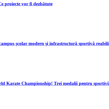
 Ce proiecte vor fi dezbătute
ampus școlar modern și infrastructură sportivă reabili
d Karate Championship! Trei medalii pentru sportivii