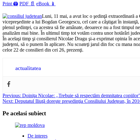
Print 🖨
PDF 📄
eBook 📱
Luni, 11 mai, a avut loc o şedinţă extraordinară a
vicepreşedinte a lui Bogdan Georgescu, cel care a câştigat în instanţă, 
plenul şedinţei, ca acestea să fie amânate, deoarece nu a fost timpul ne
analizăm mai bine. În ultimul timp tot votăm contra unor hotărâri judecă
În acelaşi timp şi consilierul Nicolae Dragu şi-a exprimat opinia în ace
judeţeni, să o punem în aplicare. Nu scoateţi jarul din foc cu mana no
celor 22 de consilieri din cei 26, prezenţi.
actualitatea
Post
Previous:
Doiniţa Nicolae: ,,Trebuie să respectăm demnitatea copiilor
Next:
Deputatul Iliuţă doreşte preşedinţia Consiliului Judeţean, în 201
navigation
Pe acelasi subiect
De interes