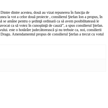
 Dintre dintre acestea, două au vizat repunerea în funcţia de
nea la vot a celor două proiecte , consilierul Ştefan Ion a propus, în
 să se amâne pentru o şedinţă ordinară ca să avem posibilitateasă le
 avocat ca să votez în cunoştinţă de cauză”, a spus consilierul Ştefan.
lui. este o hotărâre judecătorească şi nu trebuie ca, noi, consilierii
ae Dragu. Amendamentul propus de consilierul Ştefan a trecut cu votul