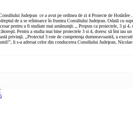
 Consiliului Judeţean ce a avut pe ordinea de zi 4 Proiecte de Hotărâre .
dreptul de a se reîntoarce în fruntea Consiliului Judeţean. Odată cu supu
cesar pentru a fi studiate mai amănunţit. ,, Propun ca proiectele, 3 şi 4,
toreşti. Pentru a studia mai bine proiectele 3 si 4, doresc să îmi iau un
astă privinţă. ,,Proiectul 3 este de competenţa dumneavoastră, a executivu
astră!”, li s-a adresat celor din conducerea Consiliului Judeţean, Nicol
”
6