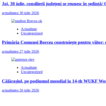
Joi, 30 iulie, consilierii județeni se reunesc în ședință/
actualitatea
30 iulie 2026
Actualitate
Uncategorized
Primăria Comunei Borcea construiește pentru viitor: c
actualitatea
27 iulie 2026
Actualitate
Uncategorized
Călărașiul, pe podiumul mondial la 14-th WUKF Worl
actualitatea
26 iulie 2026