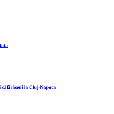
tată
 călărășeni la Cluj-Napoca