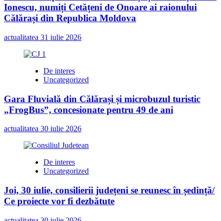
Ionescu, numiți Cetățeni de Onoare ai raionului
Călărași din Republica Moldova
actualitatea
31 iulie 2026
De interes
Uncategorized
Gara Fluvială din Călărași și microbuzul turistic
„FrogBus”, concesionate pentru 49 de ani
actualitatea
30 iulie 2026
De interes
Uncategorized
Joi, 30 iulie, consilierii județeni se reunesc în ședință/
Ce proiecte vor fi dezbătute
actualitatea
30 iulie 2026