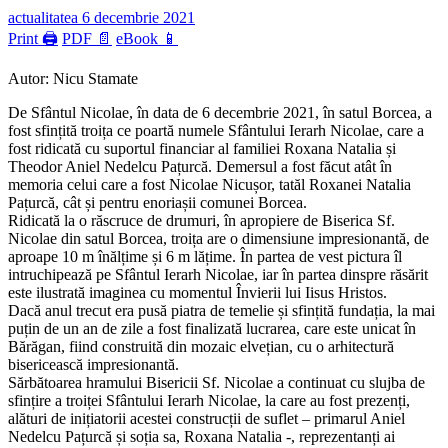
actualitatea
6 decembrie 2021
Print 🖨
PDF 📄
eBook 📱
Autor: Nicu Stamate
De Sfântul Nicolae, în data de 6 decembrie 2021, în satul Borcea, a
fost sfințită troița ce poartă numele Sfântului Ierarh Nicolae, care a
fost ridicată cu suportul financiar al familiei Roxana Natalia și
Theodor Aniel Nedelcu Pațurcă. Demersul a fost făcut atât în
memoria celui care a fost Nicolae Nicușor, tatăl Roxanei Natalia
Pațurcă, cât și pentru enoriașii comunei Borcea.
Ridicată la o răscruce de drumuri, în apropiere de Biserica Sf.
Nicolae din satul Borcea, troița are o dimensiune impresionantă, de
aproape 10 m înălțime și 6 m lățime. În partea de vest pictura îl
intruchipează pe Sfântul Ierarh Nicolae, iar în partea dinspre răsărit
este ilustrată imaginea cu momentul Învierii lui Iisus Hristos.
Dacă anul trecut era pusă piatra de temelie și sfințită fundația, la mai
puțin de un an de zile a fost finalizată lucrarea, care este unicat în
Bărăgan, fiind construită din mozaic elvețian, cu o arhitectură
bisericească impresionantă.
Sărbătoarea hramului Bisericii Sf. Nicolae a continuat cu slujba de
sfințire a troiței Sfântului Ierarh Nicolae, la care au fost prezenți,
alături de inițiatorii acestei construcții de suflet – primarul Aniel
Nedelcu Pațurcă și soția sa, Roxana Natalia -, reprezentanți ai