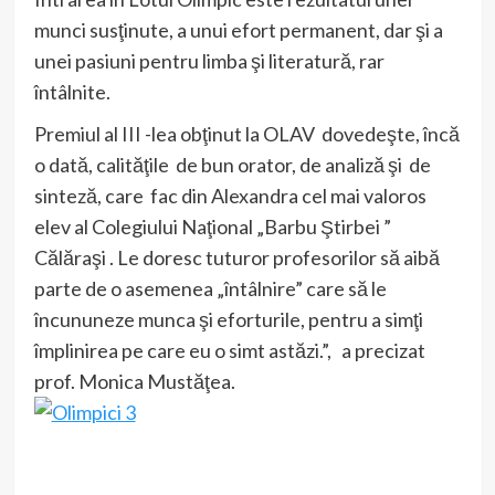
munci susţinute, a unui efort permanent, dar şi a
unei pasiuni pentru limba şi literatură, rar
întâlnite.
Premiul al III -lea obţinut la OLAV dovedeşte, încă
o dată, calităţile de bun orator, de analiză şi de
sinteză, care fac din Alexandra cel mai valoros
elev al Colegiului Naţional „Barbu Ştirbei ”
Călăraşi . Le doresc tuturor profesorilor să aibă
parte de o asemenea „întâlnire” care să le
încununeze munca şi eforturile, pentru a simţi
împlinirea pe care eu o simt astăzi.”, a precizat
prof. Monica Mustăţea.