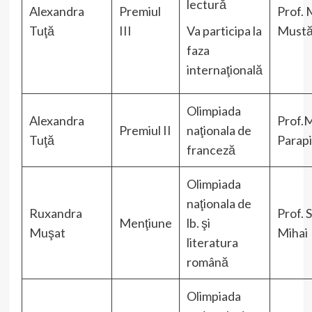
lectură
Alexandra
Premiul
Prof. 
Tuţă
III
Va participa la
Mustă
faza
internaţională
Olimpiada
Alexandra
Prof.
Premiul II
naţionala de
Tuţă
Parapi
franceză
Olimpiada
naţionala de
Ruxandra
Prof. 
Menţiune
lb. şi
Muşat
Mihai
literatura
română
Olimpiada