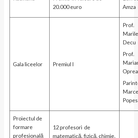
20.000 euro
Amza
Prof.
Maril
Decu
Prof.
Maria
Gala liceelor
Premiul I
Oprea
Parint
Marce
Popes
Proiectul de
formare
12 profesori de
profesională
matematică, fizică, chimie,