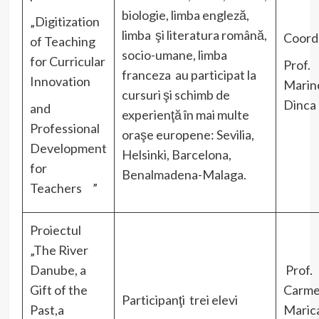
biologie, limba engleză,
„Digitization
limba şi literatura română,
Coord
of Teaching
socio-umane, limba
for Curricular
Prof.
franceza au participat la
Innovation
Marin
cursuri şi schimb de
Dinca
and
experienţă în mai multe
Professional
oraşe europene: Sevilia,
Development
Helsinki, Barcelona,
for
Benalmadena-Malaga.
Teachers ”
Proiectul
„The River
Danube, a
Prof.
Gift of the
Carm
Participanţi trei elevi
Past,a
Maric