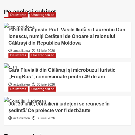
Pe acelasi subiect
De interes
Uncategorized
Parteneriat peste Prut: Vasile Iliuță și Laurențiu Dan
Ionescu, numiți Cetățeni de Onoare ai raionului
Călărași din Republica Moldova
actualitatea
31 iulie 2026
De interes
Uncategorized
Gara Fluvială din Călărași și microbuzul turistic
„FrogBus”, concesionate pentru 49 de ani
actualitatea
30 iulie 2026
De interes
Uncategorized
Joi, 30 iulie, consilierii județeni se reunesc în
ședință/ Ce proiecte vor fi dezbătute
actualitatea
30 iulie 2026