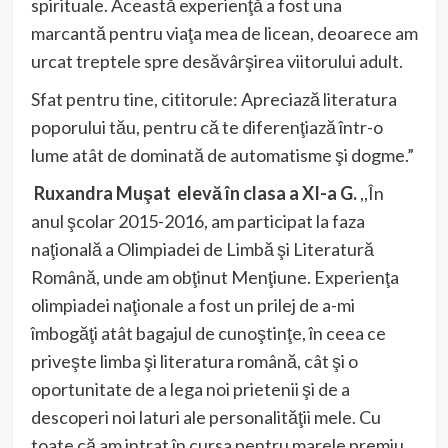
spirituale. Această experienţă a fost una
marcantă pentru viaţa mea de licean, deoarece am
urcat treptele spre desăvârşirea viitorului adult.
Sfat pentru tine, cititorule: Apreciază literatura
poporului tău, pentru că te diferenţiază într-o
lume atât de dominată de automatisme şi dogme.”
Ruxandra Muşat elevă în clasa a XI-a G.
,,În
anul şcolar 2015-2016, am participat la faza
naţională a Olimpiadei de Limbă şi Literatură
Română, unde am obţinut Menţiune. Experienţa
olimpiadei naţionale a fost un prilej de a-mi
îmbogăţi atât bagajul de cunoştinţe, în ceea ce
priveşte limba şi literatura română, cât şi o
oportunitate de a lega noi prietenii şi de a
descoperi noi laturi ale personalităţii mele. Cu
toate că am intrat în cursa pentru marele premiu