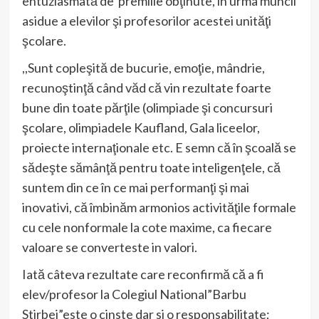
entuziasmată de premiile obţinute, în urma muncii
asidue a elevilor şi profesorilor acestei unităţi
şcolare.
,,Sunt copleşită de bucurie, emoţie, mândrie,
recunoştinţă când văd că vin rezultate foarte
bune din toate părţile (olimpiade şi concursuri
şcolare, olimpiadele Kaufland, Gala liceelor,
proiecte internaţionale etc. E semn că în şcoală se
sădeşte sămânţă pentru toate inteligenţele, că
suntem din ce în ce mai performanţi şi mai
inovativi, că îmbinăm armonios activităţile formale
cu cele nonformale la cote maxime, ca fiecare
valoare se converteste in valori.
Iată câteva rezultate care reconfirmă că a fi
elev/profesor la Colegiul National”Barbu
Stirbei”este o cinste dar si o responsabilitate;