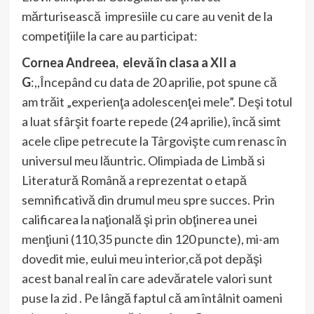
mărturisească impresiile cu care au venit de la
competiţiile la care au participat:
Cornea Andreea, elevă în clasa a XII a
G
:,,Începând cu data de 20 aprilie, pot spune că
am trăit „experienţa adolescenţei mele”. Deşi totul
a luat sfârşit foarte repede (24 aprilie), încă simt
acele clipe petrecute la Târgovişte cum renasc în
universul meu lăuntric. Olimpiada de Limbă si
Literatură Română a reprezentat o etapă
semnificativă din drumul meu spre succes. Prin
calificarea la naţională şi prin obţinerea unei
menţiuni (110,35 puncte din 120 puncte), mi-am
dovedit mie, eului meu interior,că pot depăşi
acest banal real în care adevăratele valori sunt
puse la zid . Pe lângă faptul că am întâlnit oameni