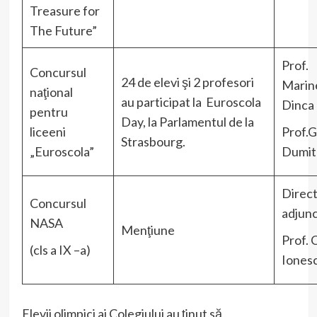
Treasure for
The Future”
Prof.
Concursul
24 de elevi şi 2 profesori
Marin
naţional
au participat la Euroscola
Dinca
pentru
Day, la Parlamentul de la
liceeni
Prof.Gi
Strasbourg.
„Euroscola”
Dumit
Direc
Concursul
adjunc
NASA
Menţiune
Prof. 
(cls a IX –a)
Iones
Elevii olimpici ai Colegiului au ţinut să