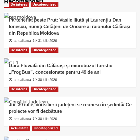
Recomandari
De interes
Uncategorized
Parteneriat peste Prut: Vasile Iliuță și Laurențiu Dan
Ionescu, numiți Cetățeni de Onoare ai raionului Călărași
din Republica Moldova
actualitatea
31 iulie 2026
De interes
Uncategorized
Gara Fluvială din Călărași și microbuzul turistic
„FrogBus”, concesionate pentru 49 de ani
actualitatea
30 iulie 2026
De interes
Uncategorized
Joi, 30 iulie, consilierii județeni se reunesc în ședință/ Ce
proiecte vor fi dezbătute
actualitatea
30 iulie 2026
Actualitate
Uncategorized