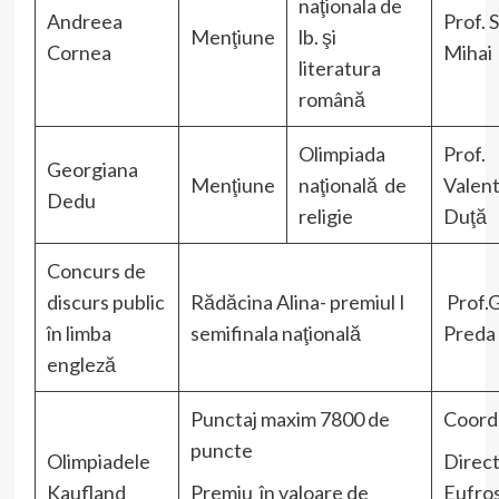
naţionala de
Andreea
Prof. 
Menţiune
lb. şi
Cornea
Mihai
literatura
română
Olimpiada
Prof.
Georgiana
Menţiune
naţională de
Valent
Dedu
religie
Duţă
Concurs de
discurs public
Rădăcina Alina- premiul I
Prof.G
în limba
semifinala naţională
Preda
engleză
Punctaj maxim 7800 de
Coord
puncte
Olimpiadele
Direc
Kaufland
Premiu în valoare de
Eufro