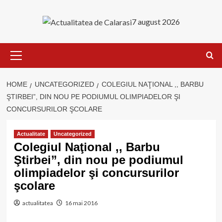
Skip
to
7 august 2026
content
Primary
Menu
HOME
UNCATEGORIZED
COLEGIUL NAŢIONAL ,, BARBU
ŞTIRBEI”, DIN NOU PE PODIUMUL OLIMPIADELOR ŞI
CONCURSURILOR ŞCOLARE
Actualitate
Uncategorized
Colegiul Naţional ,, Barbu
Ştirbei”, din nou pe podiumul
olimpiadelor şi concursurilor
şcolare
actualitatea
16 mai 2016