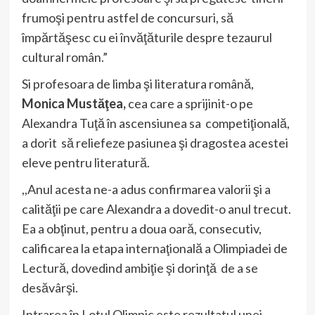
frumoşi pentru astfel de concursuri, să
împărtăşesc cu ei învăţăturile despre tezaurul
cultural român.”
Si profesoara de limba şi literatura română,
Monica Mustăţea,
cea care a sprijinit-o pe
Alexandra Tuţă în ascensiunea sa competiţională,
a dorit să reliefeze pasiunea şi dragostea acestei
eleve pentru literatură.
,,Anul acesta ne-a adus confirmarea valorii şi a
calităţii pe care Alexandra a dovedit-o anul trecut.
Ea a obţinut, pentru a doua oară, consecutiv,
calificarea la etapa internaţională a Olimpiadei de
Lectură, dovedind ambiţie şi dorinţă de a se
desăvârşi.
Intrarea în Lotul Olimpic este rezultatul unei