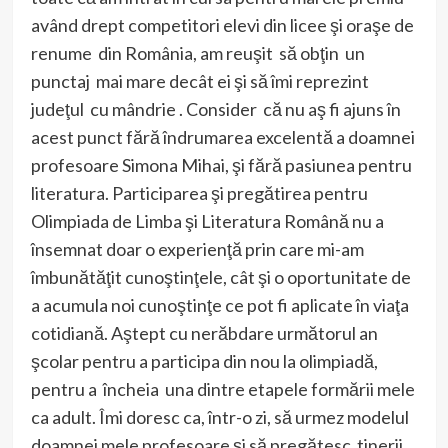
având drept competitori elevi din licee şi oraşe de
renume din România, am reuşit să obţin un
punctaj mai mare decât ei şi să îmi reprezint
judeţul cu mândrie . Consider că nu aş fi ajuns în
acest punct fără îndrumarea excelentă a doamnei
profesoare Simona Mihai, şi fără pasiunea pentru
literatura. Participarea şi pregătirea pentru
Olimpiada de Limba şi Literatura Română nu a
însemnat doar o experienţă prin care mi-am
îmbunătăţit cunoştinţele, cât şi o oportunitate de
a acumula noi cunoştinţe ce pot fi aplicate în viaţa
cotidiană. Aştept cu nerăbdare următorul an
şcolar pentru a participa din nou la olimpiadă,
pentru a încheia una dintre etapele formării mele
ca adult. Îmi doresc ca, într-o zi, să urmez modelul
doamnei mele profesoare şi să pregătesc tinerii