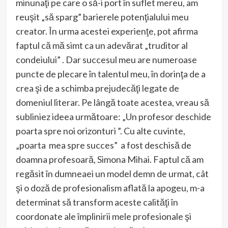
minunaţi pe care o să-i port în suflet mereu, am
reuşit „să sparg” barierele potenţialului meu
creator. În urma acestei experienţe, pot afirma
faptul că mă simt ca un adevărat „truditor al
condeiului” . Dar succesul meu are numeroase
puncte de plecare în talentul meu, în dorinţa de a
crea şi de a schimba prejudecăţi legate de
domeniul literar. Pe lângă toate acestea, vreau să
subliniez ideea următoare: „Un profesor deschide
poarta spre noi orizonturi ”. Cu alte cuvinte,
„poarta mea spre succes” a fost deschisă de
doamna profesoară, Simona Mihai. Faptul că am
regăsit în dumneaei un model demn de urmat, cât
şi o doză de profesionalism aflată la apogeu, m-a
determinat să transform aceste calităţi în
coordonate ale împlinirii mele profesionale şi