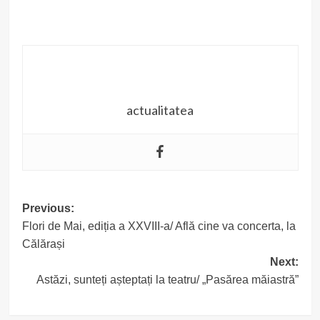
actualitatea
Post
Previous:
Flori de Mai, ediția a XXVIII-a/ Află cine va concerta, la
navigation
Călărași
Next:
Astăzi, sunteți așteptați la teatru/ „Pasărea măiastră”