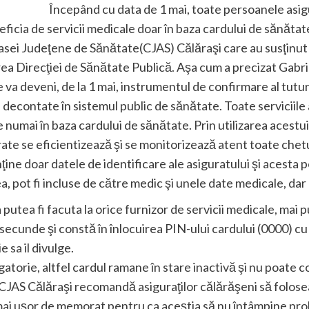
Începând cu data de 1 mai, toate persoanele asigu
ficia de servicii medicale doar în baza cardului de sănătate
asei Judeţene de Sănătate(CJAS) Călăraşi care au susţinut 
rea Direcţiei de Sănătate Publică. Aşa cum a precizat Gabri
va deveni, de la 1 mai, instrumentul de confirmare al tuturo
 decontate în sistemul public de sănătate. Toate serviciile a
numai în baza cardului de sănătate. Prin utilizarea acestui
ate se eficientizează şi se monitorizează atent toate chetu
ine doar datele de identificare ale asiguratului şi acesta p
, pot fi incluse de către medic şi unele date medicale, dar
putea fi facuta la orice furnizor de servicii medicale, mai
ecunde şi constă în înlocuirea PIN-ului cardului (0000) cu 
 sa il divulge.
atorie, altfel cardul ramane în stare inactivă şi nu poate c
CJAS Călăraşi recomandă asiguraţilor călărăşeni să folosea
 mai uşor de memorat pentru ca aceştia să nu întâmpine probl