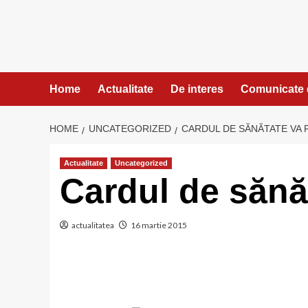
Skip
to
content
Home
Actualitate
De interes
Comunicate 
HOME
UNCATEGORIZED
CARDUL DE SĂNĂTATE VA F
Actualitate
Uncategorized
Cardul de sănăt
actualitatea
16 martie 2015