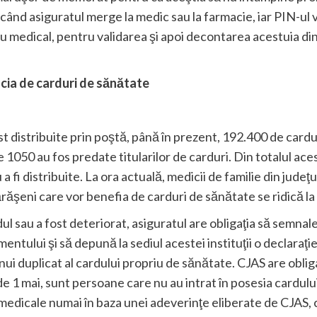
t când asiguratul merge la medic sau la farmacie, iar PIN-ul v
iu medical, pentru validarea şi apoi decontarea acestuia din
cia de carduri de sănătate
ost distribuite prin poştă, până în prezent, 192.400 de cardu
 1050 au fos predate titularilor de carduri. Din totalul ace
 a fi distribuite. La ora actuală, medicii de familie din jude
ărăşeni care vor benefia de carduri de sănătate se ridică la
rdul sau a fost deteriorat, asiguratul are obligaţia să semna
entului şi să depună la sediul acestei instituţii o declaraţ
ui duplicat al cardului propriu de sănătate. CJAS are obligaţ
e 1 mai, sunt persoane care nu au intrat în posesia cardului
 medicale numai în baza unei adeverinţe eliberate de CJAS, c