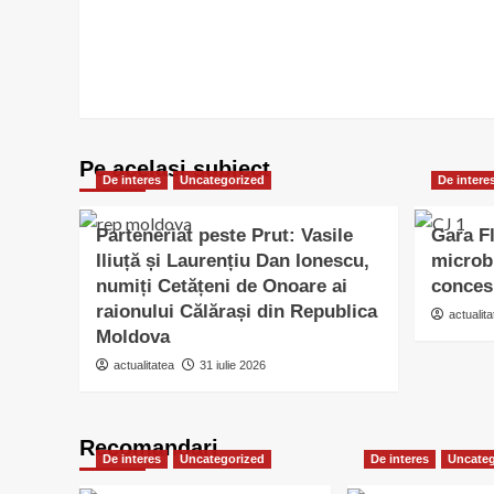
Pe acelasi subiect
De interes
Uncategorized
De intere
Parteneriat peste Prut: Vasile
Gara Fl
Iliuță și Laurențiu Dan Ionescu,
microb
numiți Cetățeni de Onoare ai
conces
raionului Călărași din Republica
actualita
Moldova
actualitatea
31 iulie 2026
Recomandari
De interes
Uncategorized
De interes
Uncateg