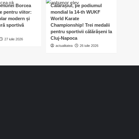
omunei Borcea
Călărașiul, pe podiumul
e pentru viitor:
mondial la 14-th WUKF
lar modern și
World Karate
ură sportivă
Championship! Trei medalii
pentru sportivii călărășeni la
Cluj-Napoca
27 iulie 2026
actualitatea
26 iulie 2026