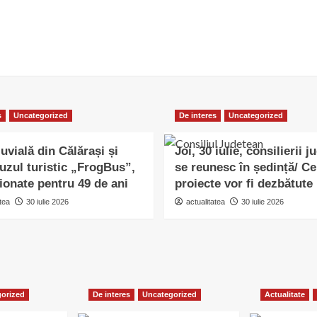
s
Uncategorized
De interes
Uncategorized
uvială din Călărași și
Joi, 30 iulie, consilierii j
uzul turistic „FrogBus”,
se reunesc în ședință/ Ce
ionate pentru 49 de ani
proiecte vor fi dezbătute
tea
30 iulie 2026
actualitatea
30 iulie 2026
orized
De interes
Uncategorized
Actualitate