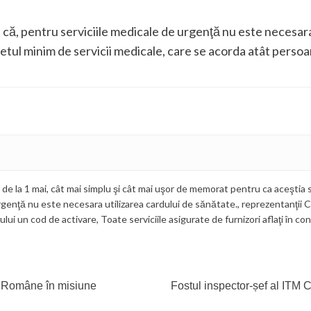
că, pentru serviciile medicale de urgenţă nu este necesara
etul minim de servicii medicale, care se acorda atât persoan
 de la 1 mai
,
cât mai simplu şi cât mai uşor de memorat pentru ca aceştia s
rgenţă nu este necesara utilizarea cardului de sănătate.
,
reprezentanţii 
ului un cod de activare
,
Toate serviciile asigurate de furnizori aflaţi în c
i Române în misiune
Fostul inspector-șef al ITM 