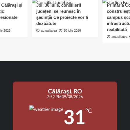
 Călărași și
Joi, 30 iulie, consilierii
Primăria C
tic
județeni se reunesc în
construieșt
esionate
ședință/ Ce proiecte vor fi
campus șco
dezbătute
infrastruct
reabilitată
lie 2026
actualitatea
30 iulie 2026
actualitatea
Călăraşi, RO
2:52 PM
09/08/2026
31
°C