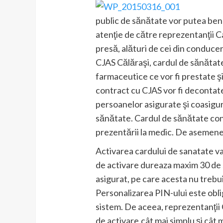
public de sănătate vor putea bene
atenţie de către reprezentanţii C
presă, alături de cei din conduce
CJAS Călăraşi, cardul de sănătate 
farmaceutice ce vor fi prestate şi
contract cu CJAS vor fi decontate 
persoanelor asigurate şi coasigur
sănătate. Cardul de sănătate conţ
prezentării la medic. De asemenea
Activarea cardului de sanatate va 
de activare dureaza maxim 30 de s
asigurat, pe care acesta nu trebuie
Personalizarea PIN-ului este oblig
sistem. De aceea, reprezentanţii 
de activare,cât mai simplu şi cât