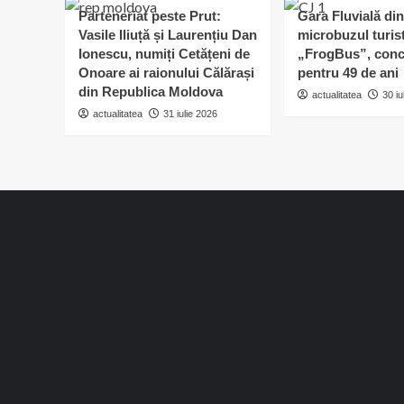
Parteneriat peste Prut:
Gara Fluvială din
Vasile Iliuță și Laurențiu Dan
microbuzul turis
Ionescu, numiți Cetățeni de
„FrogBus”, conc
Onoare ai raionului Călărași
pentru 49 de ani
din Republica Moldova
actualitatea
30 iu
actualitatea
31 iulie 2026