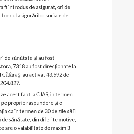
a fi introdus de asigurat, ori de
 fondul asigurărilor sociale de
ri de sănătate şi au fost
stora, 7318 au fost direcţionate la
ţul Călăraşi au activat 43.592 de
 204.827.
leze acest fapt la CJAS, în termen
ie pe proprie raspundere şi o
ia ca în termen de 30 de zile să îi
 de sănătate, din diferite motive,
e are o valabilitate de maxim 3