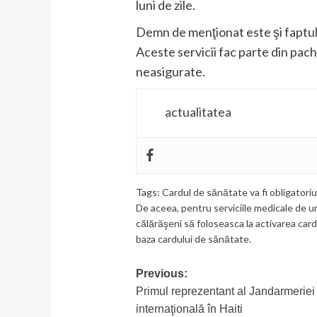
luni de zile.
Demn de menţionat este şi faptul 
Aceste servicii fac parte din pach
neasigurate.
actualitatea
Tags:
Cardul de sănătate va fi obligatoriu
De aceea
,
pentru serviciile medicale de u
călărăşeni să foloseasca la activarea card
baza cardului de sănătate.
Post
Previous:
Primul reprezentant al Jandarmerie
navigation
internaţională în Haiti