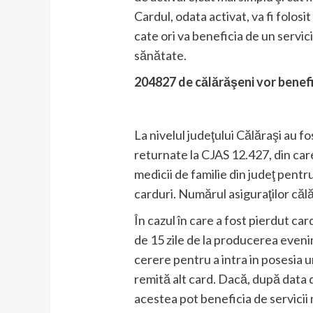
Cardul, odata activat, va fi folosi
cate ori va beneficia de un servic
sănătate.
204827 de călărăşeni vor benefi
La nivelul judeţului Călăraşi au f
returnate la CJAS 12.427, din care
medicii de familie din judeţ pentru
carduri. Numărul asiguraţilor căl
În cazul în care a fost pierdut ca
de 15 zile de la producerea evenim
cerere pentru a intra in posesia un
remită alt card. Dacă, după data d
acestea pot beneficia de servicii