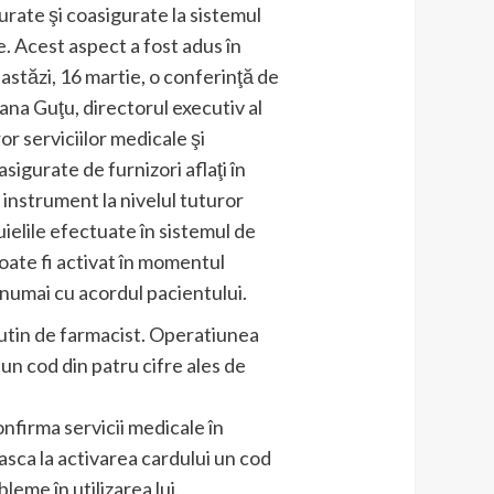
rate şi coasigurate la sistemul
. Acest aspect a fost adus în
astăzi, 16 martie, o conferinţă de
ana Guţu, directorul executiv al
r serviciilor medicale şi
sigurate de furnizori aflaţi în
 instrument la nivelul tuturor
ielile efectuate în sistemul de
oate fi activat în momentul
 numai cu acordul pacientului.
 putin de farmacist. Operatiunea
un cod din patru cifre ales de
onfirma servicii medicale în
sca la activarea cardului un cod
eme în utilizarea lui.