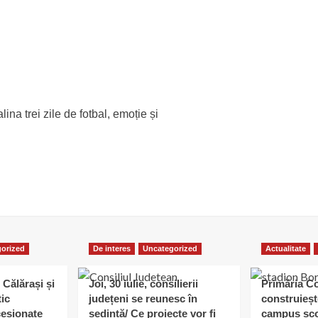
na trei zile de fotbal, emoție și
orized
De interes
Uncategorized
Actualitate
 Călărași și
Joi, 30 iulie, consilierii
Primăria C
tic
județeni se reunesc în
construieșt
esionate
ședință/ Ce proiecte vor fi
campus șco