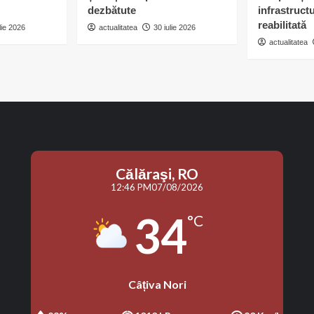
dezbătute
infrastruct
reabilitată
lie 2026
actualitatea
30 iulie 2026
actualitatea
Călăraşi, RO
12:46 PM
07/08/2026
34
°C
Câțiva Nori