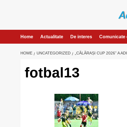
Skip
to
content
Home
Actualitate
De interes
Comunicate 
HOME
UNCATEGORIZED
„CĂLĂRAȘI CUP 2026” A AD
fotbal13