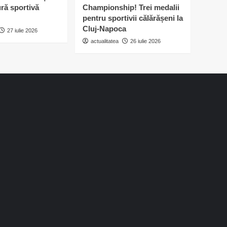
ură sportivă
Championship! Trei medalii
pentru sportivii călărășeni la
Cluj-Napoca
27 iulie 2026
actualitatea
26 iulie 2026