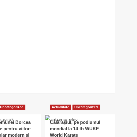
Uncategorized
Actualitate
Uncategorized
omunei Borcea
Călărașiul, pe podiumul
e pentru viitor:
mondial la 14-th WUKF
lar modern și
World Karate