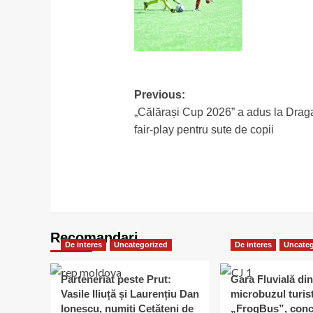
Post
Previous:
„Călărași Cup 2026” a adus la Dragali
navigation
fair-play pentru sute de copii
Recomandari
De interes
Uncategorized
De interes
Uncateg
Parteneriat peste Prut:
Gara Fluvială din
Vasile Iliuță și Laurențiu Dan
microbuzul turis
Ionescu, numiți Cetățeni de
„FrogBus”, conc