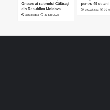
Onoare ai raionului Călărași
pentru 49 de ani
din Republica Moldova
actualitatea
30 iu
actualitatea
31 iulie 2026