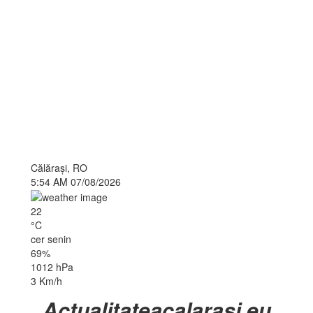
Călăraşi, RO
5:54 AM
07/08/2026
22
°C
cer senin
69%
1012 hPa
3 Km/h
Actualitateacalarasi.eu