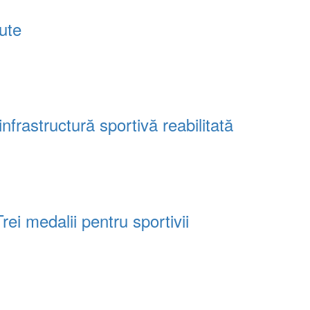
tute
frastructură sportivă reabilitată
i medalii pentru sportivii