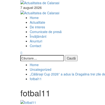
Skip
to
7 august 2026
content
Primary
Menu
Home
Actualitate
De interes
Comunicate de presă
Învăţământ
Anunturi
Contact
Caută
după:
Home
Uncategorized
„Călărași Cup 2026” a adus la Dragalina trei zile de 
fotbal11
fotbal11