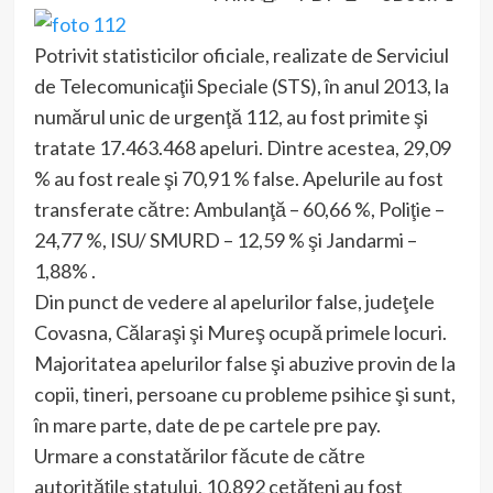
Potrivit statisticilor oficiale, realizate de Serviciul
de Telecomunicaţii Speciale (STS), în anul 2013, la
numărul unic de urgenţă 112, au fost primite şi
tratate 17.463.468 apeluri. Dintre acestea, 29,09
% au fost reale şi 70,91 % false. Apelurile au fost
transferate către: Ambulanţă – 60,66 %, Poliţie –
24,77 %, ISU/ SMURD – 12,59 % şi Jandarmi –
1,88% .
Din punct de vedere al apelurilor false, judeţele
Covasna, Călaraşi şi Mureş ocupă primele locuri.
Majoritatea apelurilor false şi abuzive provin de la
copii, tineri, persoane cu probleme psihice şi sunt,
în mare parte, date de pe cartele pre pay.
Urmare a constatărilor făcute de către
autorităţile statului, 10.892 cetăţeni au fost