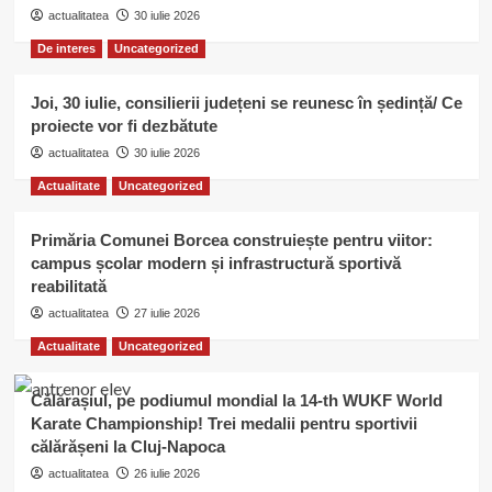
actualitatea
30 iulie 2026
De interes
Uncategorized
Joi, 30 iulie, consilierii județeni se reunesc în ședință/ Ce
proiecte vor fi dezbătute
actualitatea
30 iulie 2026
Actualitate
Uncategorized
Primăria Comunei Borcea construiește pentru viitor:
campus școlar modern și infrastructură sportivă
reabilitată
actualitatea
27 iulie 2026
Actualitate
Uncategorized
Călărașiul, pe podiumul mondial la 14-th WUKF World
Karate Championship! Trei medalii pentru sportivii
călărășeni la Cluj-Napoca
actualitatea
26 iulie 2026