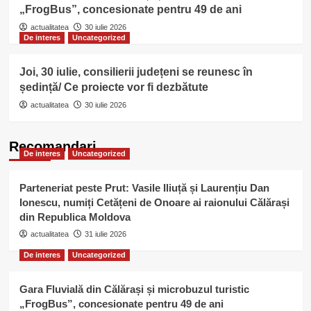
„FrogBus”, concesionate pentru 49 de ani
actualitatea
30 iulie 2026
De interes
Uncategorized
Joi, 30 iulie, consilierii județeni se reunesc în
ședință/ Ce proiecte vor fi dezbătute
actualitatea
30 iulie 2026
Recomandari
De interes
Uncategorized
Parteneriat peste Prut: Vasile Iliuță și Laurențiu Dan
Ionescu, numiți Cetățeni de Onoare ai raionului Călărași
din Republica Moldova
actualitatea
31 iulie 2026
De interes
Uncategorized
Gara Fluvială din Călărași și microbuzul turistic
„FrogBus”, concesionate pentru 49 de ani