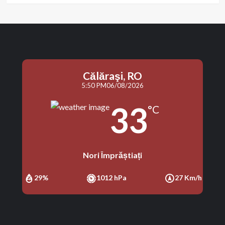
Călăraşi, RO
5:50 PM
06/08/2026
33
°C
Nori Împrăștiați
29%
1012 hPa
27 Km/h