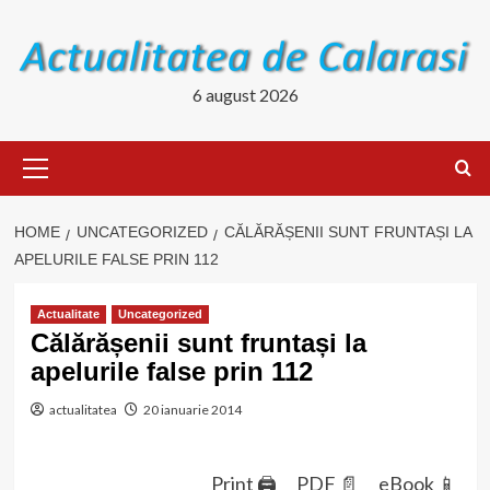
Skip
to
content
6 august 2026
Primary
Menu
HOME
UNCATEGORIZED
CĂLĂRĂȘENII SUNT FRUNTAȘI LA
APELURILE FALSE PRIN 112
Actualitate
Uncategorized
Călărășenii sunt fruntași la
apelurile false prin 112
actualitatea
20 ianuarie 2014
Print 🖨
PDF 📄
eBook 📱