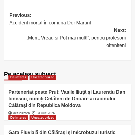
Post
Previous:
Accident mortal în comuna Dor Marunt
navigation
Next:
„Merit, Vreau si Pot mai mult!”, pentru profesorii
oltenițeni
Pe acelasi subiect
De interes
Uncategorized
Parteneriat peste Prut: Vasile Iliuță și Laurențiu Dan
Ionescu, numiți Cetățeni de Onoare ai raionului
Călărași din Republica Moldova
actualitatea
31 iulie 2026
De interes
Uncategorized
Gara Fluvială din Călărași și microbuzul turistic