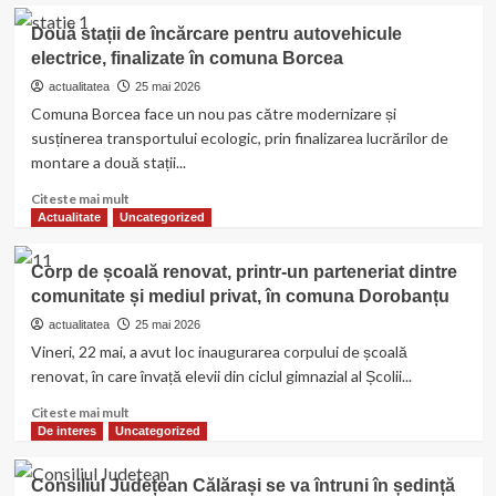
două
U.A.T
Două stații de încărcare pentru autovehicule
stații
RADOVANU
de
electrice, finalizate în comuna Borcea
anunță
încărcare
încheierea
actualitatea
25 mai 2026
pentru
proiectului
Comuna Borcea face un nou pas către modernizare și
autovehicule
“Dotarea
susținerea transportului ecologic, prin finalizarea lucrărilor de
electrice
cu
montare a două stații...
mobilier,
materiale
Read
Citeste mai mult
didactice
more
Actualitate
Uncategorized
și
about
echipamente
Două
Corp de școală renovat, printr-un parteneriat dintre
digitale
stații
a
comunitate și mediul privat, în comuna Dorobanțu
de
unităților
încărcare
actualitatea
25 mai 2026
de
pentru
Vineri, 22 mai, a avut loc inaugurarea corpului de școală
învățământ
autovehicule
renovat, în care învață elevii din ciclul gimnazial al Școlii...
preuniversitar
electrice,
în
finalizate
Read
Citeste mai mult
cadrul
în
more
De interes
Uncategorized
UAT
comuna
about
RADOVANU”
Borcea
Corp
Consiliul Județean Călărași se va întruni în ședință
de