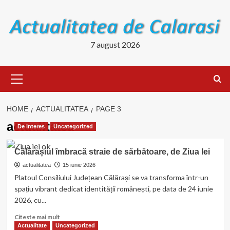
Skip
to
content
7 august 2026
Primary
Menu
HOME
ACTUALITATEA
PAGE 3
actualitatea
De interes
Uncategorized
Călărașiul îmbracă straie de sărbătoare, de Ziua Iei
actualitatea
15 iunie 2026
Platoul Consiliului Județean Călărași se va transforma într-un
spațiu vibrant dedicat identității românești, pe data de 24 iunie
2026, cu...
Read
Citeste mai mult
more
Actualitate
Uncategorized