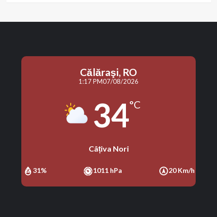
Călăraşi, RO
1:17 PM
07/08/2026
34
°C
Câțiva Nori
31%
1011 hPa
20 Km/h