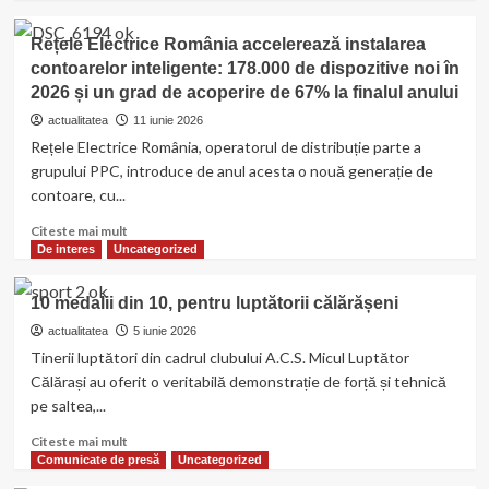
about
Călărașiul
Rețele Electrice România accelerează instalarea
îmbracă
contoarelor inteligente: 178.000 de dispozitive noi în
straie
2026 și un grad de acoperire de 67% la finalul anului
de
sărbătoare,
actualitatea
11 iunie 2026
de
Rețele Electrice România, operatorul de distribuție parte a
Ziua
grupului PPC, introduce de anul acesta o nouă generație de
Iei
contoare, cu...
Read
Citeste mai mult
more
De interes
Uncategorized
about
Rețele
10 medalii din 10, pentru luptătorii călărășeni
Electrice
România
actualitatea
5 iunie 2026
accelerează
Tinerii luptători din cadrul clubului A.C.S. Micul Luptător
instalarea
Călărași au oferit o veritabilă demonstrație de forță și tehnică
contoarelor
pe saltea,...
inteligente:
178.000
Read
Citeste mai mult
de
more
Comunicate de presă
Uncategorized
dispozitive
about