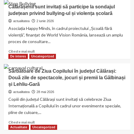
noi
10
Călărășenii sunt invitați să participe la sondajul
în
medalii
județean privind bullying-ul și violența școlară
2026
din
și
10,
actualitatea
2 iunie 2026
un
pentru
Asociația Happy Minds, în cadrul proiectului „Școală fără
grad
luptătorii
violență”, finanțat de World Vision România, lansează un amplu
de
călărășeni
proces de consultare...
acoperire
de
Read
Citeste mai mult
67%
more
De interes
Uncategorized
la
about
finalul
Călărășenii
anului
Sărbătoare de Ziua Copilului în județul Călărași:
sunt
Două zile de spectacole, jocuri și premii la Gălbinași
invitați
și Lehliu-Gară
să
participe
actualitatea
28 mai 2026
la
Copiii din județul Călărași sunt invitați să celebreze Ziua
sondajul
Internațională a Copilului în cadrul unor evenimente speciale,
județean
pline de culoare,...
privind
bullying-
Read
Citeste mai mult
ul
more
Actualitate
Uncategorized
și
about