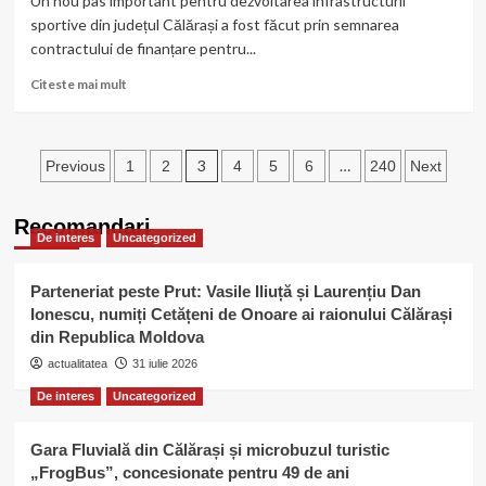
Un nou pas important pentru dezvoltarea infrastructurii
viaţa!”
sportive din județul Călărași a fost făcut prin semnarea
și-
contractului de finanțare pentru...
a
desemnat
Read
Citeste mai mult
câștigătorii
more
about
Contract
Paginație
de
3
…
Previous
1
2
4
5
6
240
Next
peste
articole
31,7
Recomandari
milioane
De interes
Uncategorized
de
lei
pentru
Parteneriat peste Prut: Vasile Iliuță și Laurențiu Dan
modernizarea
Ionescu, numiți Cetățeni de Onoare ai raionului Călărași
Hotelului
din Republica Moldova
„Perla”
actualitatea
31 iulie 2026
din
Călărași
De interes
Uncategorized
Gara Fluvială din Călărași și microbuzul turistic
„FrogBus”, concesionate pentru 49 de ani