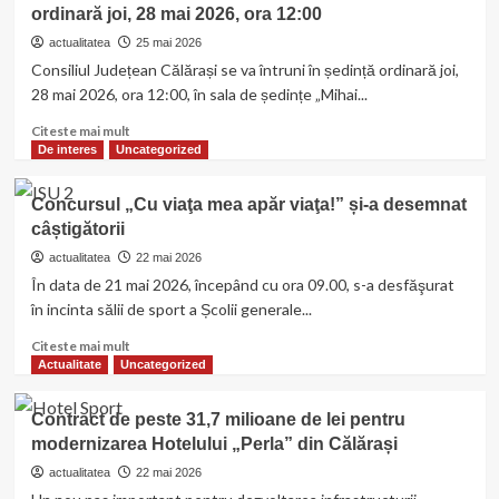
ordinară joi, 28 mai 2026, ora 12:00
școală
renovat,
actualitatea
25 mai 2026
printr-
Consiliul Județean Călărași se va întruni în ședință ordinară joi,
un
28 mai 2026, ora 12:00, în sala de ședințe „Mihai...
parteneriat
dintre
Read
Citeste mai mult
comunitate
more
De interes
Uncategorized
și
about
mediul
Consiliul
Concursul „Cu viaţa mea apăr viaţa!” și-a desemnat
privat,
Județean
câștigătorii
în
Călărași
comuna
se
actualitatea
22 mai 2026
Dorobanțu
va
În data de 21 mai 2026, începând cu ora 09.00, s-a desfăşurat
întruni
în incinta sălii de sport a Școlii generale...
în
ședință
Read
Citeste mai mult
ordinară
more
Actualitate
Uncategorized
joi,
about
28
Concursul
Contract de peste 31,7 milioane de lei pentru
mai
„Cu
modernizarea Hotelului „Perla” din Călărași
2026,
viaţa
ora
mea
actualitatea
22 mai 2026
12:00
apăr