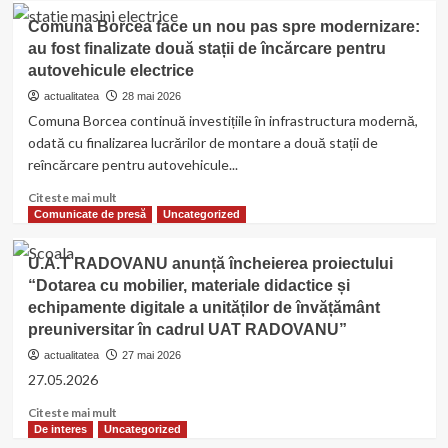
violența
Sărbătoare
școlară
Comuna Borcea face un nou pas spre modernizare:
de
au fost finalizate două stații de încărcare pentru
Ziua
autovehicule electrice
Copilului
în
actualitatea
28 mai 2026
județul
Comuna Borcea continuă investițiile în infrastructura modernă,
Călărași:
odată cu finalizarea lucrărilor de montare a două stații de
Două
reîncărcare pentru autovehicule...
zile
de
Read
Citeste mai mult
spectacole,
more
Comunicate de presă
Uncategorized
jocuri
about
și
Comuna
premii
U.A.T RADOVANU anunță încheierea proiectului
Borcea
la
“Dotarea cu mobilier, materiale didactice și
face
Gălbinași
echipamente digitale a unităților de învățământ
un
și
nou
preuniversitar în cadrul UAT RADOVANU”
Lehliu-
pas
actualitatea
Gară
27 mai 2026
spre
27.05.2026
modernizare:
au
Read
Citeste mai mult
fost
more
De interes
Uncategorized
finalizate
about