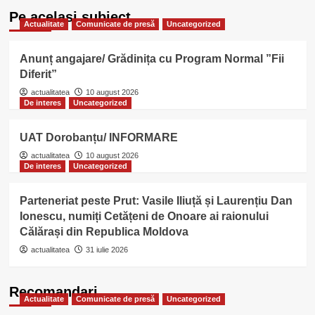
Pe acelasi subiect
Actualitate
Comunicate de presă
Uncategorized
Anunț angajare/ Grădinița cu Program Normal ”Fii
Diferit”
actualitatea
10 august 2026
De interes
Uncategorized
UAT Dorobanțu/ INFORMARE
actualitatea
10 august 2026
De interes
Uncategorized
Parteneriat peste Prut: Vasile Iliuță și Laurențiu Dan
Ionescu, numiți Cetățeni de Onoare ai raionului
Călărași din Republica Moldova
actualitatea
31 iulie 2026
Recomandari
Actualitate
Comunicate de presă
Uncategorized