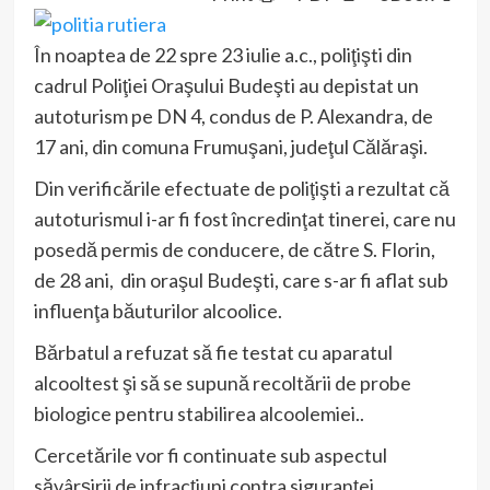
În noaptea de 22 spre 23 iulie a.c., poliţişti din
cadrul Poliţiei Oraşului Budeşti au depistat un
autoturism pe DN 4, condus de P. Alexandra, de
17 ani, din comuna Frumuşani, judeţul Călăraşi.
Din verificările efectuate de poliţişti a rezultat că
autoturismul i-ar fi fost încredinţat tinerei, care nu
posedă permis de conducere, de către S. Florin,
de 28 ani, din oraşul Budeşti, care s-ar fi aflat sub
influenţa băuturilor alcoolice.
Bărbatul a refuzat să fie testat cu aparatul
alcooltest şi să se supună recoltării de probe
biologice pentru stabilirea alcoolemiei..
Cercetările vor fi continuate sub aspectul
săvârşirii de infracţiuni contra siguranţei