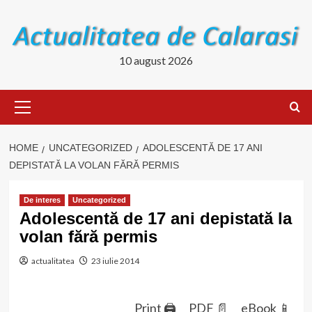
Skip
to
content
10 august 2026
Primary
Menu
HOME
UNCATEGORIZED
ADOLESCENTĂ DE 17 ANI
DEPISTATĂ LA VOLAN FĂRĂ PERMIS
De interes
Uncategorized
Adolescentă de 17 ani depistată la
volan fără permis
actualitatea
23 iulie 2014
Print 🖨
PDF 📄
eBook 📱