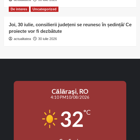
De interes
Uncategorized
Joi, 30 iulie, consilierii județeni se reunesc în ședință/ Ce
proiecte vor fi dezbătute
actualitatea
30 iulie 2026
Călăraşi, RO
4:10 PM
10/08/2026
32
°C