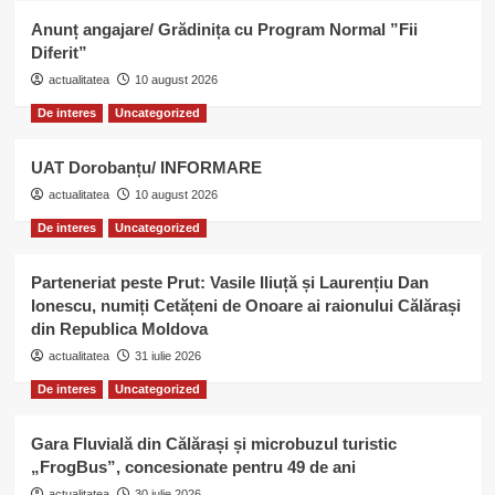
Anunț angajare/ Grădinița cu Program Normal ”Fii
Diferit”
actualitatea
10 august 2026
De interes
Uncategorized
UAT Dorobanțu/ INFORMARE
actualitatea
10 august 2026
De interes
Uncategorized
Parteneriat peste Prut: Vasile Iliuță și Laurențiu Dan
Ionescu, numiți Cetățeni de Onoare ai raionului Călărași
din Republica Moldova
actualitatea
31 iulie 2026
De interes
Uncategorized
Gara Fluvială din Călărași și microbuzul turistic
„FrogBus”, concesionate pentru 49 de ani
actualitatea
30 iulie 2026