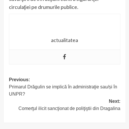
circulaţiei pe drumurile publice.
actualitatea
Post
Previous:
Primarul Drăgulin se implică în administraţie sau/și în
navigation
UNPR?
Next:
Comerţul ilicit sancţionat de poliţiştii din Dragalina