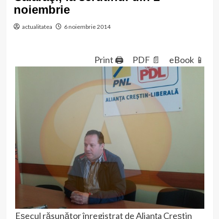
noiembrie
actualitatea
6 noiembrie 2014
Print 🖨
PDF 📄
eBook 📱
Eşecul răsunător înregistrat de Alianţa Creştin