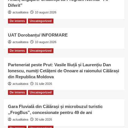
Diferit”
actualitatea
10 august 2026
De interes
Uncategorized
UAT Dorobanțu/ INFORMARE
actualitatea
10 august 2026
De interes
Uncategorized
Parteneriat peste Prut: Vasile Iliuță și Laurențiu Dan
Ionescu, numiți Cetățeni de Onoare ai raionului Călărași
din Republica Moldova
actualitatea
31 iulie 2026
De interes
Uncategorized
Gara Fluvială din Călărași și microbuzul turistic
„FrogBus”, concesionate pentru 49 de ani
actualitatea
30 iulie 2026
De interes
Uncategorized