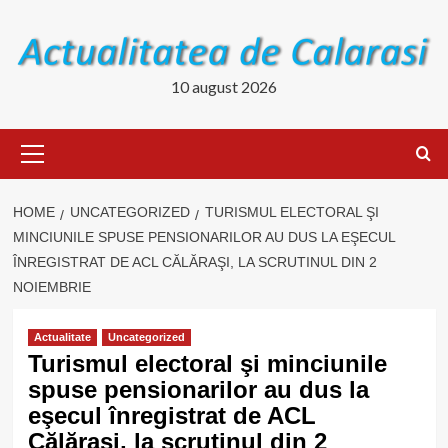
Skip
to
content
10 august 2026
Primary
Menu
HOME
UNCATEGORIZED
TURISMUL ELECTORAL ŞI
MINCIUNILE SPUSE PENSIONARILOR AU DUS LA EŞECUL
ÎNREGISTRAT DE ACL CĂLĂRAŞI, LA SCRUTINUL DIN 2
NOIEMBRIE
Actualitate
Uncategorized
Turismul electoral şi minciunile
spuse pensionarilor au dus la
eşecul înregistrat de ACL
Călăraşi, la scrutinul din 2