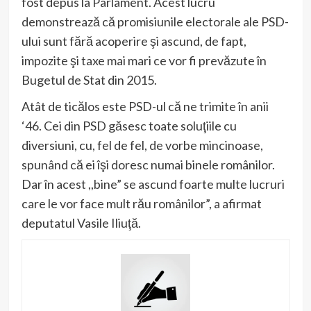
fost depus la Parlament. Acest lucru
demonstrează că promisiunile electorale ale PSD-
ului sunt fără acoperire şi ascund, de fapt,
impozite şi taxe mai mari ce vor fi prevăzute în
Bugetul de Stat din 2015.
Atât de ticălos este PSD-ul că ne trimite în anii
‘46. Cei din PSD găsesc toate soluţiile cu
diversiuni, cu, fel de fel, de vorbe mincinoase,
spunând că ei îşi doresc numai binele românilor.
Dar în acest ,,bine” se ascund foarte multe lucruri
care le vor face mult rău românilor”, a afirmat
deputatul Vasile Iliuţă.