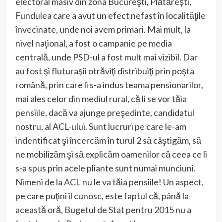
electoral masiv din zona Bucureşti, Plătăreşti,
Fundulea care a avut un efect nefast în localităţile
învecinate, unde noi avem primari. Mai mult, la
nivel naţional, a fost o campanie pe media
centrală, unde PSD-ul a fost mult mai vizibil. Dar
au fost şi fluturaşii otrăviţi distribuiţi prin poşta
română, prin care li s-a indus teama pensionarilor,
mai ales celor din mediul rural, că li se vor tăia
pensiile, dacă va ajunge preşedinte, candidatul
nostru, al ACL-ului. Sunt lucruri pe care le-am
indentificat şi încercăm în turul 2 să câştigăm, să
ne mobilizăm şi să explicăm oamenilor că ceea ce li
s-a spus prin acele pliante sunt numai munciuni.
Nimeni de la ACL nu le va tăia pensiile! Un aspect,
pe care puţini îl cunosc, este faptul că, până la
această oră, Bugetul de Stat pentru 2015 nu a