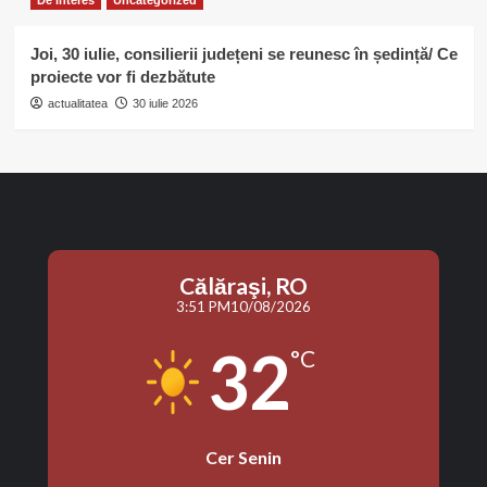
Joi, 30 iulie, consilierii județeni se reunesc în ședință/ Ce
proiecte vor fi dezbătute
actualitatea
30 iulie 2026
Călăraşi, RO
3:51 PM
10/08/2026
32
°C
Cer Senin