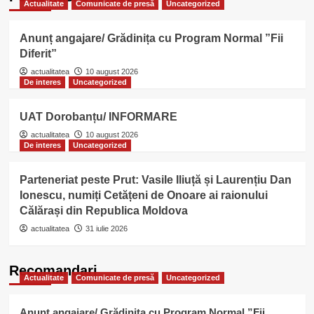
Actualitate
Comunicate de presă
Uncategorized
Anunț angajare/ Grădinița cu Program Normal ”Fii
Diferit”
actualitatea
10 august 2026
De interes
Uncategorized
UAT Dorobanțu/ INFORMARE
actualitatea
10 august 2026
De interes
Uncategorized
Parteneriat peste Prut: Vasile Iliuță și Laurențiu Dan
Ionescu, numiți Cetățeni de Onoare ai raionului
Călărași din Republica Moldova
actualitatea
31 iulie 2026
Recomandari
Actualitate
Comunicate de presă
Uncategorized
Anunț angajare/ Grădinița cu Program Normal ”Fii