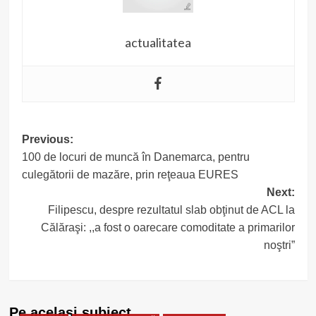
actualitatea
Post
Previous:
100 de locuri de muncă în Danemarca, pentru
navigation
culegătorii de mazăre, prin reţeaua EURES
Next:
Filipescu, despre rezultatul slab obţinut de ACL la
Călăraşi: ,,a fost o oarecare comoditate a primarilor
noştri”
Pe acelasi subiect