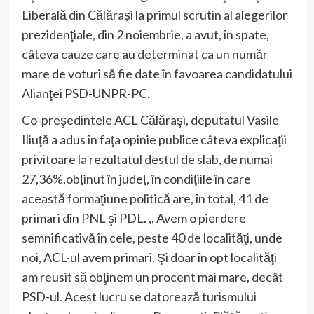
Liberală din Călăraşi la primul scrutin al alegerilor
prezidenţiale, din 2 noiembrie, a avut, în spate,
câteva cauze care au determinat ca un număr
mare de voturi să fie date în favoarea candidatului
Alianţei PSD-UNPR-PC.
Co-preşedintele ACL Călăraşi, deputatul Vasile
Iliuţă a adus în faţa opinie publice câteva explicaţii
privitoare la rezultatul destul de slab, de numai
27,36%,obţinut în judeţ, în condiţiile în care
această formaţiune politică are, în total, 41 de
primari din PNL şi PDL. ,, Avem o pierdere
semnificativă în cele, peste 40 de localităţi, unde
noi, ACL-ul avem primari. Şi doar în opt localităţi
am reusit să obţinem un procent mai mare, decât
PSD-ul. Acest lucru se datorează turismului