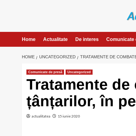
Skip
to
content
Home
Actualitate
De interes
Comunicate 
HOME
UNCATEGORIZED
TRATAMENTE DE COMBATERE
Comunicate de presă
Uncategorized
Tratamente de 
țânțarilor, în 
actualitatea
15 iunie 2020