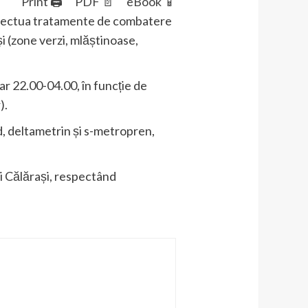
Print 🖨
PDF 📄
eBook 📱
 efectua tratamente de combatere
ași (zone verzi, mlăștinoase,
rar 22.00-04.00, în funcție de
).
d, deltametrin și s-metropren,
i Călărași, respectând