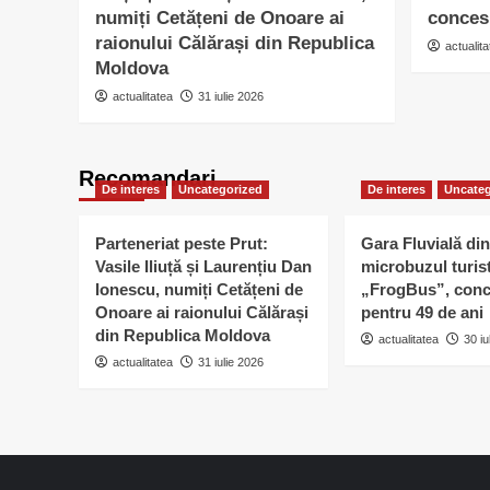
numiți Cetățeni de Onoare ai
conces
raionului Călărași din Republica
actualita
Moldova
actualitatea
31 iulie 2026
Recomandari
De interes
Uncategorized
De interes
Uncateg
Parteneriat peste Prut:
Gara Fluvială din
Vasile Iliuță și Laurențiu Dan
microbuzul turis
Ionescu, numiți Cetățeni de
„FrogBus”, conc
Onoare ai raionului Călărași
pentru 49 de ani
din Republica Moldova
actualitatea
30 iu
actualitatea
31 iulie 2026