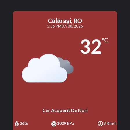
Călăraşi, RO
5:56 PM
07/08/2026
32
°C
Cer Acoperit De Nori
36%
1009 hPa
3 Km/h