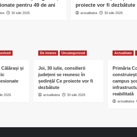
ionate pentru 49 de ani
proiecte vor fi dezbătute
tea
30 iulie 2026
actualitatea
30 iulie 2026
orized
De interes
Uncategorized
Actualitate
 Călărași și
Joi, 30 iulie, consilierii
Primăria C
tic
județeni se reunesc în
construieșt
esionate
ședință/ Ce proiecte vor fi
campus șco
dezbătute
infrastruct
reabilitată
lie 2026
actualitatea
30 iulie 2026
actualitatea