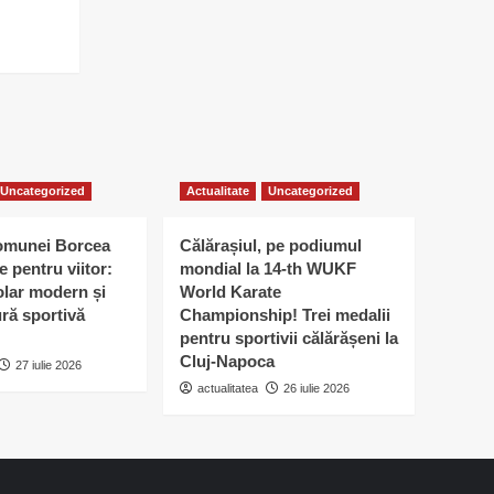
Uncategorized
Actualitate
Uncategorized
omunei Borcea
Călărașiul, pe podiumul
e pentru viitor:
mondial la 14-th WUKF
lar modern și
World Karate
ură sportivă
Championship! Trei medalii
pentru sportivii călărășeni la
Cluj-Napoca
27 iulie 2026
actualitatea
26 iulie 2026