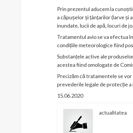
Prin prezentul aducem la cunoști
a căpușelor și țânțarilor (larve și 
inundate, lucii de apă, locuri de j
Tratamentul avio se va efectua în 
condițiile meteorologice fiind pos
Substanțele active ale produselor
acestea fiind omologate de Comi
Precizăm că tratamentele se vor 
prevederile legale de protecție a m
15.06.2020
actualitatea