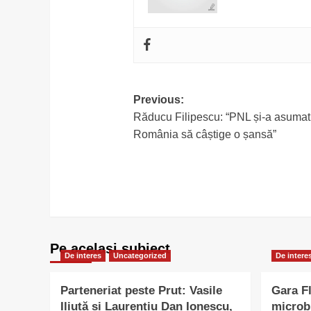
Post
Previous:
Răducu Filipescu: “PNL și-a asumat 
navigation
România să câștige o șansă”
Pe acelasi subiect
De interes
Uncategorized
De intere
Parteneriat peste Prut: Vasile
Gara Fl
Iliuță și Laurențiu Dan Ionescu,
microb