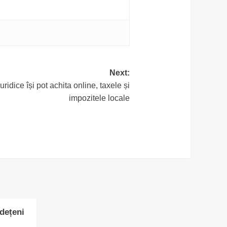
Next:
ridice își pot achita online, taxele și
impozitele locale
udețeni