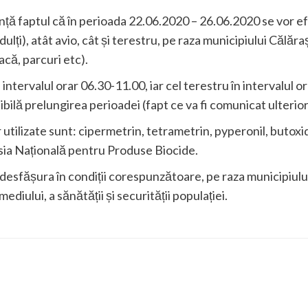
nță faptul că în perioada 22.06.2020 – 26.06.2020 se vor
adulți), atât avio, cât și terestru, pe raza municipiului Călăr
oacă, parcuri etc).
intervalul orar 06.30-11.00, iar cel terestru în intervalul o
ibilă prelungirea perioadei (fapt ce va fi comunicat ulterior
 utilizate sunt: cipermetrin, tetrametrin, pyperonil, butoxi
sia Națională pentru Produse Biocide.
desfășura în condiții corespunzătoare, pe raza municipiulu
ediului, a sănătății și securității populației.