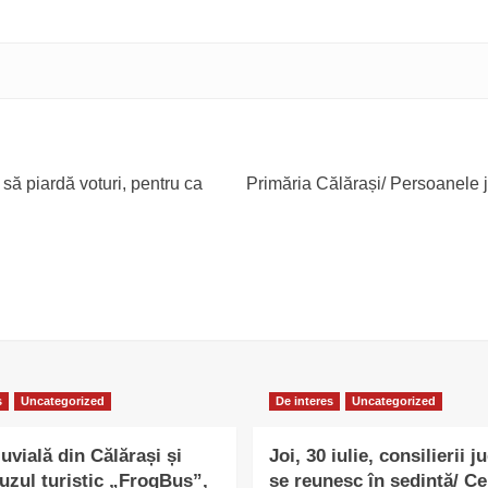
să piardă voturi, pentru ca
Primăria Călărași/ Persoanele ju
s
Uncategorized
De interes
Uncategorized
uvială din Călărași și
Joi, 30 iulie, consilierii j
uzul turistic „FrogBus”,
se reunesc în ședință/ Ce