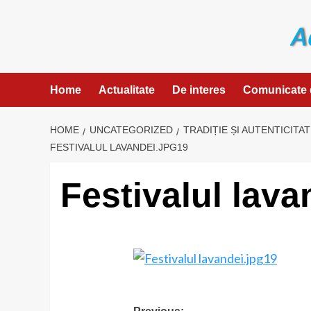
Skip
to
content
Home
Actualitate
De interes
Comunicate 
HOME
UNCATEGORIZED
TRADIȚIE ȘI AUTENTICITA
FESTIVALUL LAVANDEI.JPG19
Festivalul lava