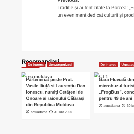
Post
Previous:
Tradiție și autenticitate la Borcea: „
navigation
un eveniment dedicat culturii și produ
Recomandari
De interes
Uncategorized
De interes
Uncateg
Parteneriat peste Prut:
Gara Fluvială din
Vasile Iliuță și Laurențiu Dan
microbuzul turis
Ionescu, numiți Cetățeni de
„FrogBus”, conc
Onoare ai raionului Călărași
pentru 49 de ani
din Republica Moldova
actualitatea
30 iu
actualitatea
31 iulie 2026