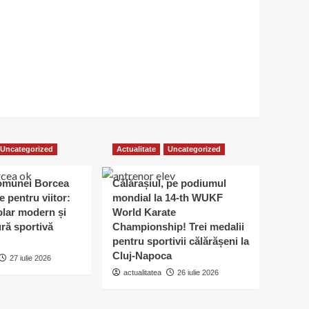
Uncategorized
Actualitate
Uncategorized
omunei Borcea
Călărașiul, pe podiumul
e pentru viitor:
mondial la 14-th WUKF
lar modern și
World Karate
ură sportivă
Championship! Trei medalii
pentru sportivii călărășeni la
Cluj-Napoca
27 iulie 2026
actualitatea
26 iulie 2026