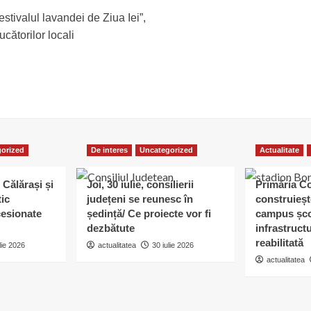
Festivalul lavandei de Ziua Iei”,
cătorilor locali
orized
De interes
Uncategorized
Actualitate
 Călărași și
Joi, 30 iulie, consilierii
Primăria C
tic
județeni se reunesc în
construieșt
esionate
ședință/ Ce proiecte vor fi
campus șco
dezbătute
infrastruct
reabilitată
lie 2026
actualitatea
30 iulie 2026
actualitatea