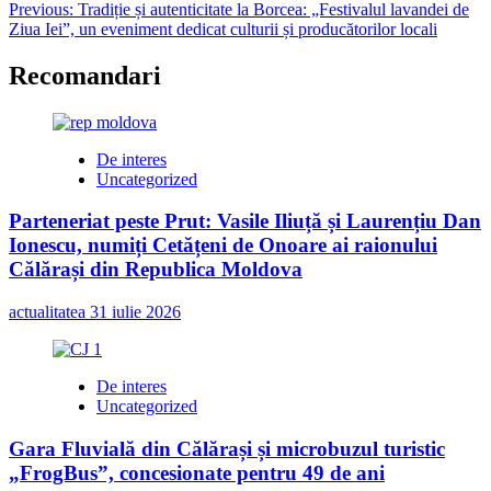
Post
Previous:
Tradiție și autenticitate la Borcea: „Festivalul lavandei de
Ziua Iei”, un eveniment dedicat culturii și producătorilor locali
navigation
Recomandari
De interes
Uncategorized
Parteneriat peste Prut: Vasile Iliuță și Laurențiu Dan
Ionescu, numiți Cetățeni de Onoare ai raionului
Călărași din Republica Moldova
actualitatea
31 iulie 2026
De interes
Uncategorized
Gara Fluvială din Călărași și microbuzul turistic
„FrogBus”, concesionate pentru 49 de ani