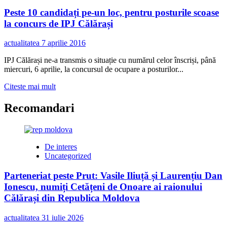
Peste 10 candidați pe-un loc, pentru posturile scoase
la concurs de IPJ Călărași
actualitatea
7 aprilie 2016
IPJ Călărași ne-a transmis o situație cu numărul celor înscriși, până
miercuri, 6 aprilie, la concursul de ocupare a posturilor...
Read
Citeste mai mult
more
about
Recomandari
Peste
10
candidați
pe-
De interes
un
Uncategorized
loc,
pentru
Parteneriat peste Prut: Vasile Iliuță și Laurențiu Dan
posturile
Ionescu, numiți Cetățeni de Onoare ai raionului
scoase
la
Călărași din Republica Moldova
concurs
de
actualitatea
31 iulie 2026
IPJ