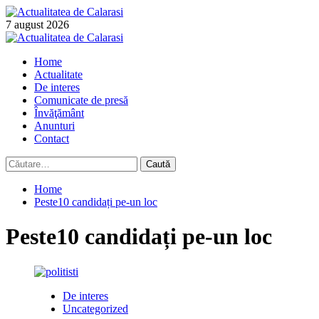
Skip
to
7 august 2026
content
Primary
Menu
Home
Actualitate
De interes
Comunicate de presă
Învăţământ
Anunturi
Contact
Caută
după:
Home
Peste10 candidați pe-un loc
Peste10 candidați pe-un loc
De interes
Uncategorized