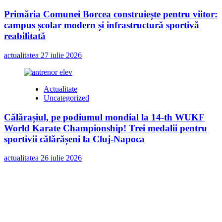
Primăria Comunei Borcea construiește pentru viitor:
campus școlar modern și infrastructură sportivă
reabilitată
actualitatea
27 iulie 2026
Actualitate
Uncategorized
Călărașiul, pe podiumul mondial la 14-th WUKF
World Karate Championship! Trei medalii pentru
sportivii călărășeni la Cluj-Napoca
actualitatea
26 iulie 2026