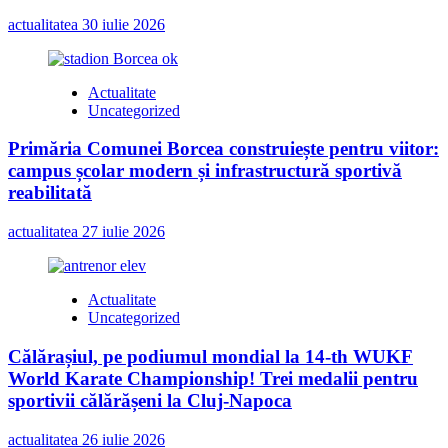
actualitatea
30 iulie 2026
Actualitate
Uncategorized
Primăria Comunei Borcea construiește pentru viitor:
campus școlar modern și infrastructură sportivă
reabilitată
actualitatea
27 iulie 2026
Actualitate
Uncategorized
Călărașiul, pe podiumul mondial la 14-th WUKF
World Karate Championship! Trei medalii pentru
sportivii călărășeni la Cluj-Napoca
actualitatea
26 iulie 2026