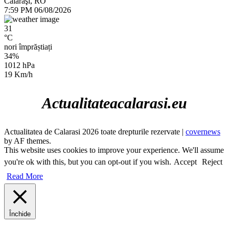
Călăraşi, RO
7:59 PM
06/08/2026
31
°C
nori împrăștiați
34%
1012 hPa
19 Km/h
Actualitateacalarasi.eu
Actualitatea de Calarasi 2026 toate drepturile rezervate
|
covernews
by AF themes.
This website uses cookies to improve your experience. We'll assume
you're ok with this, but you can opt-out if you wish.
Accept
Reject
Read More
Închide