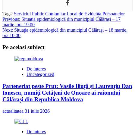
Tags:
Serviciul Public Comunitar Local de Evidența Persoanelor
Post
Previous:
Situația epidemiologică din municipiul Călărași – 17
martie, ora 19.00
navigation
Next:
Situația epidemiologică din municipiul Călărași – 18 martie,
ora 10.00
Pe acelasi subiect
De interes
Uncategorized
Parteneriat peste Prut: Vasile Iliuță și Laurențiu Dan
Ionescu, numiți Cetățeni de Onoare ai raionului
Călărași din Republica Moldova
actualitatea
31 iulie 2026
De interes