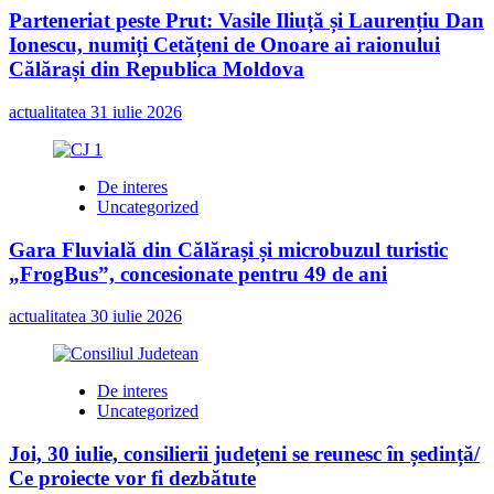
Parteneriat peste Prut: Vasile Iliuță și Laurențiu Dan
Ionescu, numiți Cetățeni de Onoare ai raionului
Călărași din Republica Moldova
actualitatea
31 iulie 2026
De interes
Uncategorized
Gara Fluvială din Călărași și microbuzul turistic
„FrogBus”, concesionate pentru 49 de ani
actualitatea
30 iulie 2026
De interes
Uncategorized
Joi, 30 iulie, consilierii județeni se reunesc în ședință/
Ce proiecte vor fi dezbătute