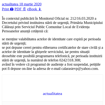
actualitatea
18 martie 2020
Print 🖨
PDF 📄
eBook 📱
În contextul publicării în Monitorul Oficial nr. 212/16.03.2020 a
Decretului privind instituirea stării de urgență, Primăria Municipiului
Călărași prin Serviciul Public Comunitar Local de Evidența
Persoanelor anunță cetățenii că:
se menține valabilitatea actelor de identitate care expiră pe perioada
stării de urgență;
se pot depune cereri pentru eliberarea certificatelor de stare civilă și a
actelor de identitate la ghișeele serviciului, iar pentru situații
deosebite este posibilă programarea telefonică, pe perioada instituirii
stării de urgență, la numărul de telefon 0242/318.308;
având în vedere că programul de audiențe a fost suspendat, petițiile
pot fi depuse on-line la adresa de e-mail calarasievp@yahoo.com.
actualitatea