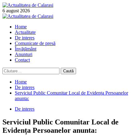
Skip
to
6 august 2026
content
Primary
Menu
Home
Actualitate
De interes
Comunicate de presă
Învăţământ
Anunturi
Contact
Caută
după:
Home
De interes
Serviciul Public Comunitar Local de Evidența Persoanelor
anunta:
De interes
Serviciul Public Comunitar Local de
Evidența Persoanelor anunta: