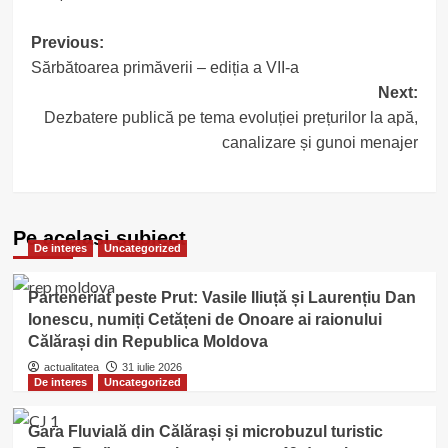
Post
Previous:
Sărbătoarea primăverii – ediția a VII-a
navigation
Next:
Dezbatere publică pe tema evoluției prețurilor la apă,
canalizare și gunoi menajer
Pe acelasi subiect
De interes
Uncategorized
Parteneriat peste Prut: Vasile Iliuță și Laurențiu Dan
Ionescu, numiți Cetățeni de Onoare ai raionului
Călărași din Republica Moldova
actualitatea
31 iulie 2026
De interes
Uncategorized
Gara Fluvială din Călărași și microbuzul turistic