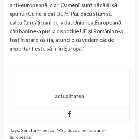
anti-europeană, clar. Oamenii sunt păcăliți să
spună «Ce ne-a dat UE?». Păi, dacă stăm să
calculăm câți bani ne-a dat Uniunea Europeană,
câți bani ne-a pus la dispoziție UE și România n-a
fost în stare să-i ia, atunci o să vedem cât de
important este să fii în Europa.”
actualitatea
Tags:
Senator Filipescu: “PSD duce o politică anti-
europeană”