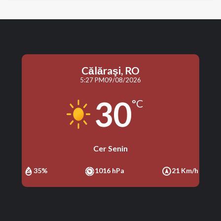
Călăraşi, RO
5:27 PM
09/08/2026
30
°C
Cer Senin
35%
1016 hPa
21 Km/h