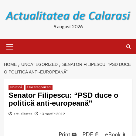
Skip
to
content
9 august 2026
Primary
Menu
HOME
UNCATEGORIZED
SENATOR FILIPESCU: “PSD DUCE
O POLITICĂ ANTI-EUROPEANĂ”
Politică
Uncategorized
Senator Filipescu: “PSD duce o
politică anti-europeană”
actualitatea
13 martie 2019
Print 🖨
PDF 📄
eBook 📱