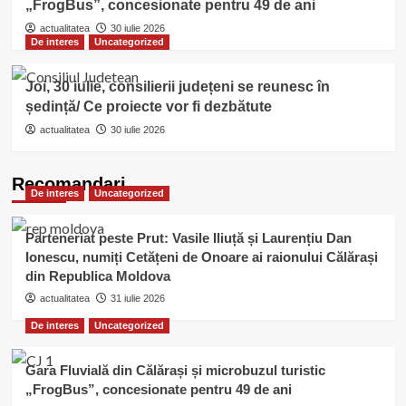
„FrogBus”, concesionate pentru 49 de ani
actualitatea
30 iulie 2026
De interes
Uncategorized
Joi, 30 iulie, consilierii județeni se reunesc în
ședință/ Ce proiecte vor fi dezbătute
actualitatea
30 iulie 2026
Recomandari
De interes
Uncategorized
Parteneriat peste Prut: Vasile Iliuță și Laurențiu Dan
Ionescu, numiți Cetățeni de Onoare ai raionului Călărași
din Republica Moldova
actualitatea
31 iulie 2026
De interes
Uncategorized
Gara Fluvială din Călărași și microbuzul turistic
„FrogBus”, concesionate pentru 49 de ani