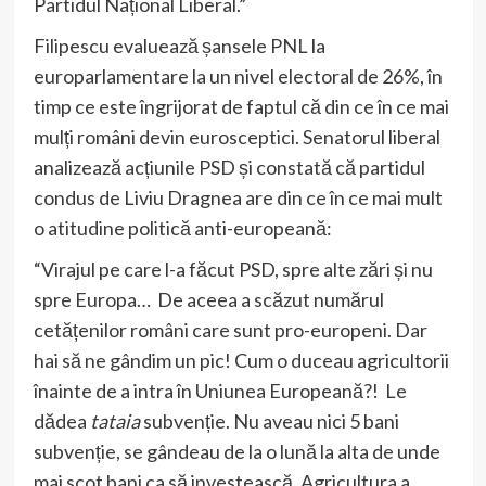
Partidul Național Liberal.”
Filipescu evaluează șansele PNL la
europarlamentare la un nivel electoral de 26%, în
timp ce este îngrijorat de faptul că din ce în ce mai
mulți români devin eurosceptici. Senatorul liberal
analizează acțiunile PSD și constată că partidul
condus de Liviu Dragnea are din ce în ce mai mult
o atitudine politică anti-europeană:
“Virajul pe care l-a făcut PSD, spre alte zări și nu
spre Europa… De aceea a scăzut numărul
cetățenilor români care sunt pro-europeni. Dar
hai să ne gândim un pic! Cum o duceau agricultorii
înainte de a intra în Uniunea Europeană?! Le
dădea
tataia
subvenție. Nu aveau nici 5 bani
subvenție, se gândeau de la o lună la alta de unde
mai scot bani ca să investească. Agricultura a