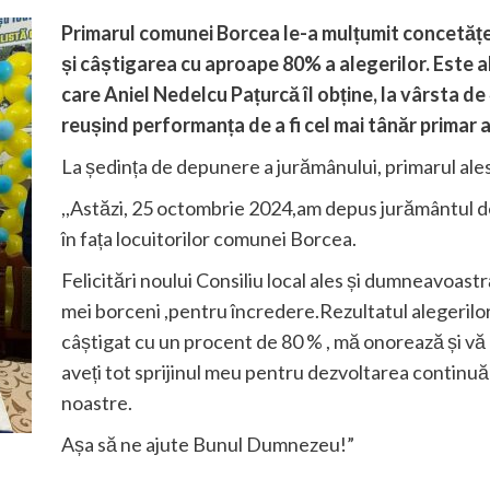
Primarul comunei Borcea le-a mulțumit concetățe
și câștigarea cu aproape 80% a alegerilor. Este a
care Aniel Nedelcu Pațurcă îl obține, la vârsta de
reușind performanța de a fi cel mai tânăr primar al
La ședința de depunere a jurămânului, primarul ale
,,Astăzi, 25 octombrie 2024,am depus jurământul d
în fața locuitorilor comunei Borcea.
Felicitări noului Consiliu local ales și dumneavoastr
mei borceni ,pentru încredere.Rezultatul alegerilor
câștigat cu un procent de 80 % , mă onorează și vă 
aveți tot sprijinul meu pentru dezvoltarea continu
noastre.
Așa să ne ajute Bunul Dumnezeu!”