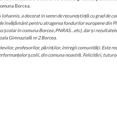
n comuna Borcea.
s Iohannis, a decorat în semn de recunoștință cu grad de c
a de învățământ pentru atragerea fondurilor europene din PN
 școlar în comuna Borcea ,PNRAS…etc), dar și rezultatele
coala Gimnazială nr 2 Borcea.
levilor, profesorilor, părinților, întregii comunități. Este 
erformanțelor școlii, din comuna noastră. Felicitări, tuturo