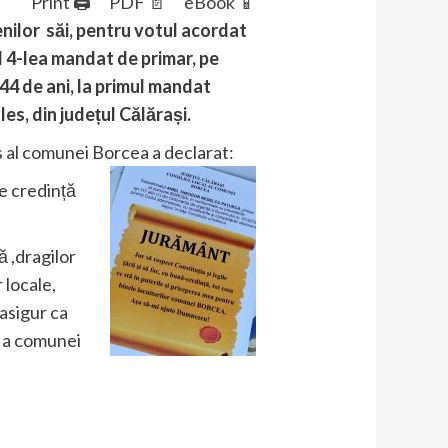
Print 🖨
PDF 📄
eBook 📱
nilor săi, pentru votul acordat
l 4-lea mandat de primar, pe
 44 de ani, la primul mandat
es, din județul Călărași.
s al comunei Borcea a declarat:
e credință
ă ,dragilor
 locale,
asigur ca
ă a comunei