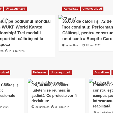
te
Uncategorized
Actualitate
Uncategorized
șiul, pe podiumul mondial
36.000 de calorii și 72 de
th WUKF World Karate
înot continuu: Performanț
onship! Trei medalii
Călărași, pentru construc
sportivii călărășeni la
unui centru Respite Care
apoca
actualitatea
26 iulie 2026
tea
26 iulie 2026
orized
De interes
Uncategorized
Actualitate
 Călărași și
Joi, 30 iulie, consilierii
Primăria C
tic
județeni se reunesc în
construieșt
esionate
ședință/ Ce proiecte vor fi
campus șco
dezbătute
infrastruct
reabilitată
lie 2026
actualitatea
30 iulie 2026
actualitatea