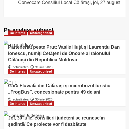
Convocare Consiliul Local Călărași, joi, 27 august
Pe acelasi subiect
De interes
Uncategorized
Parteneriat peste Prut: Vasile Iliuță și Laurențiu Dan
Ionescu, numiți Cetățeni de Onoare ai raionului
Călărași din Republica Moldova
actualitatea
31 iulie 2026
De interes
Uncategorized
Gara Fluvială din Călărași și microbuzul turistic
„FrogBus”, concesionate pentru 49 de ani
actualitatea
30 iulie 2026
De interes
Uncategorized
Joi, 30 iulie, consilierii județeni se reunesc în
ședință/ Ce proiecte vor fi dezbătute