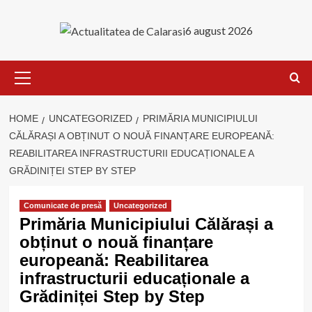
Skip
to
6 august 2026
content
Primary
Menu
HOME
UNCATEGORIZED
PRIMĂRIA MUNICIPIULUI
CĂLĂRAȘI A OBȚINUT O NOUĂ FINANȚARE EUROPEANĂ:
REABILITAREA INFRASTRUCTURII EDUCAȚIONALE A
GRĂDINIȚEI STEP BY STEP
Comunicate de presă
Uncategorized
Primăria Municipiului Călărași a
obținut o nouă finanțare
europeană: Reabilitarea
infrastructurii educaționale a
Grădiniței Step by Step