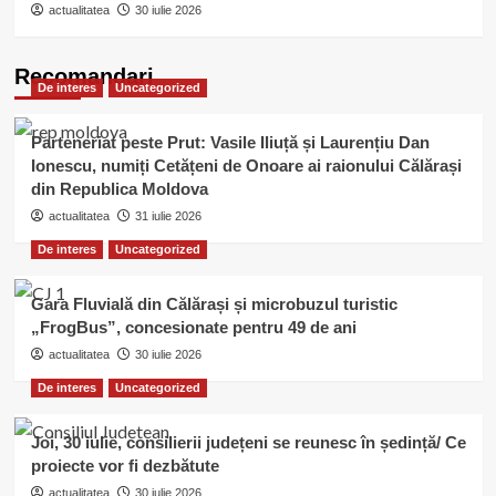
actualitatea
30 iulie 2026
Recomandari
De interes
Uncategorized
Parteneriat peste Prut: Vasile Iliuță și Laurențiu Dan
Ionescu, numiți Cetățeni de Onoare ai raionului Călărași
din Republica Moldova
actualitatea
31 iulie 2026
De interes
Uncategorized
Gara Fluvială din Călărași și microbuzul turistic
„FrogBus”, concesionate pentru 49 de ani
actualitatea
30 iulie 2026
De interes
Uncategorized
Joi, 30 iulie, consilierii județeni se reunesc în ședință/ Ce
proiecte vor fi dezbătute
actualitatea
30 iulie 2026