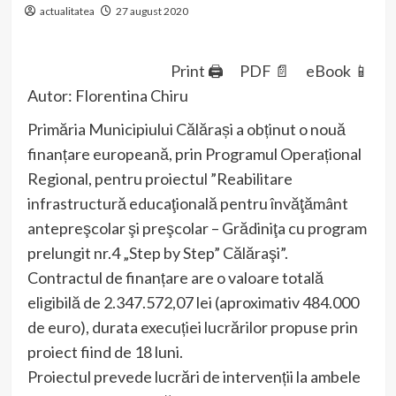
actualitatea
27 august 2020
Print 🖨
PDF 📄
eBook 📱
Autor: Florentina Chiru
Primăria Municipiului Călărași a obținut o nouă
finanțare europeană, prin Programul Operațional
Regional, pentru proiectul ”Reabilitare
infrastructură educaţională pentru învăţământ
antepreşcolar şi preşcolar – Grădiniţa cu program
prelungit nr.4 „Step by Step” Călăraşi”.
Contractul de finanțare are o valoare totală
eligibilă de 2.347.572,07 lei (aproximativ 484.000
de euro), durata execuției lucrărilor propuse prin
proiect fiind de 18 luni.
Proiectul prevede lucrări de intervenții la ambele