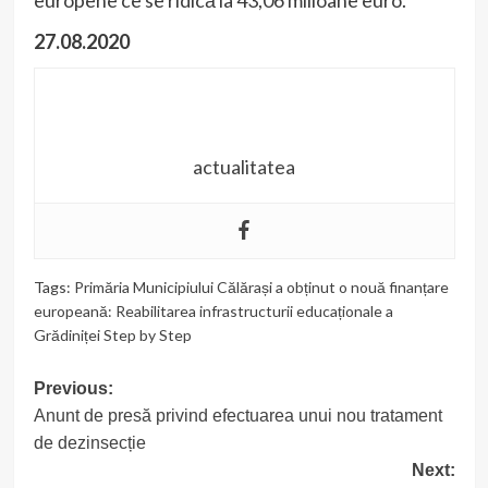
europene ce se ridică la 43,06 milioane euro.
27.08.2020
actualitatea
Tags:
Primăria Municipiului Călărași a obținut o nouă finanțare
europeană: Reabilitarea infrastructurii educaționale a
Grădiniței Step by Step
Post
Previous:
Anunt de presă privind efectuarea unui nou tratament
navigation
de dezinsecție
Next: