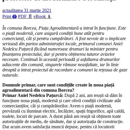
actualitatea
31 martie 2021
Print 🖨
PDF 📄
eBook 📱
În comuna Borcea, Piața Agroalimentară a intrat în funcțiune. Este
o piață modernă, care asigură condiții bune atât pentru
comercianți, cât și pentru cumpărători. A fost nevoie de o implicare
serioasă din partea administrației locale, primarul comunei Aniel
Nedelcu Pațurcă făcând numeroase drumuri la minister pentru
finanțarea proiectului, dar și pentru obținerea tuturor avizelor
necesare. Continuă în această perioadă și asfaltarea drumurilor
adiacente din comună, singurele rămase neasfaltate, iar în linie
dreaptă a intrat proiectul de racordare a comunei la rețeaua de gaze
naturale.
Domnule primar, care sunt condițiile create în noua piață
agroalimentară din comuna Borcea?
Primar Aniel Nedelcu Pațurcă:
După 2 ani, am reușit să dăm în
funcțiune noua piață, modernă și care oferă condiții civilizate atât
comercianților, cât și cumpărătorilor. Avem o piață modernă,
prevăzută cu iluminat electric, încălzire, spații frigorifice, apă caldă,
toalete, locuri de parcare. A durat până am reușit să obținem toate
autorizațiile de mediu, de sănătate, dar și autorizația de construcție.
Dar acum avem satisfacția muncii depuse, pentru că locuitorii