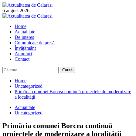
Skip
to
6 august 2026
content
Primary
Menu
Home
Actualitate
De interes
Comunicate de presă
Învăţământ
Anunturi
Contact
Caută
după:
Home
Uncategorized
Primăria comunei Borcea continuă proiectele de modernizare
a localității
Actualitate
Uncategorized
Primăria comunei Borcea continuă
proiectele de modernizare a localității