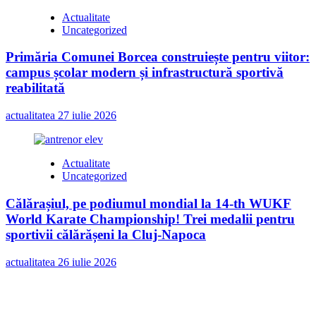
Actualitate
Uncategorized
Primăria Comunei Borcea construiește pentru viitor:
campus școlar modern și infrastructură sportivă
reabilitată
actualitatea
27 iulie 2026
Actualitate
Uncategorized
Călărașiul, pe podiumul mondial la 14-th WUKF
World Karate Championship! Trei medalii pentru
sportivii călărășeni la Cluj-Napoca
actualitatea
26 iulie 2026