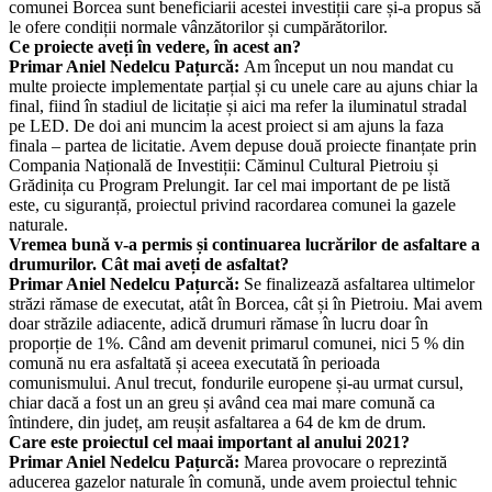
comunei Borcea sunt beneficiarii acestei investiții care și-a propus să
le ofere condiții normale vânzătorilor și cumpărătorilor.
Ce proiecte aveți în vedere, în acest an?
Primar Aniel Nedelcu Pațurcă:
Am început un nou mandat cu
multe proiecte implementate parțial și cu unele care au ajuns chiar la
final, fiind în stadiul de licitație și aici ma refer la iluminatul stradal
pe LED. De doi ani muncim la acest proiect si am ajuns la faza
finala – partea de licitatie. Avem depuse două proiecte finanțate prin
Compania Națională de Investiții: Căminul Cultural Pietroiu și
Grădinița cu Program Prelungit. Iar cel mai important de pe listă
este, cu siguranță, proiectul privind racordarea comunei la gazele
naturale.
Vremea bună v-a permis și continuarea lucrărilor de asfaltare a
drumurilor. Cât mai aveți de asfaltat?
Primar Aniel Nedelcu Pațurcă:
Se finalizează asfaltarea ultimelor
străzi rămase de executat, atât în Borcea, cât și în Pietroiu. Mai avem
doar străzile adiacente, adică drumuri rămase în lucru doar în
proporție de 1%. Când am devenit primarul comunei, nici 5 % din
comună nu era asfaltată și aceea executată în perioada
comunismului. Anul trecut, fondurile europene și-au urmat cursul,
chiar dacă a fost un an greu și având cea mai mare comună ca
întindere, din județ, am reușit asfaltarea a 64 de km de drum.
Care este proiectul cel maai important al anului 2021?
Primar Aniel Nedelcu Pațurcă:
Marea provocare o reprezintă
aducerea gazelor naturale în comună, unde avem proiectul tehnic