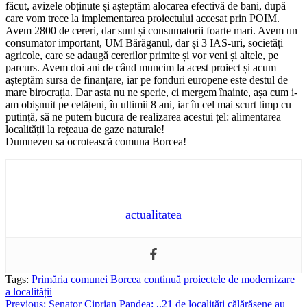
făcut, avizele obținute și așteptăm alocarea efectivă de bani, după
care vom trece la implementarea proiectului accesat prin POIM.
Avem 2800 de cereri, dar sunt și consumatorii foarte mari. Avem un
consumator important, UM Bărăganul, dar și 3 IAS-uri, societăți
agricole, care se adaugă cererilor primite și vor veni și altele, pe
parcurs. Avem doi ani de când muncim la acest proiect și acum
așteptăm sursa de finanțare, iar pe fonduri europene este destul de
mare birocrația. Dar asta nu ne sperie, ci mergem înainte, așa cum i-
am obișnuit pe cetățeni, în ultimii 8 ani, iar în cel mai scurt timp cu
putință, să ne putem bucura de realizarea acestui țel: alimentarea
localității la rețeaua de gaze naturale!
Dumnezeu sa ocrotească comuna Borcea!
actualitatea
Tags:
Primăria comunei Borcea continuă proiectele de modernizare
a localității
Post
Previous:
Senator Ciprian Pandea: ,,21 de localități călărășene au