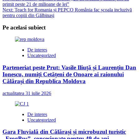
primit peste 21 de milioane de lei”
navigation
Next:
Teach for Romania și PEPCO România fac școala incluzivă
pentru copiii din Gălbinași
Pe acelasi subiect
De interes
Uncategorized
Parteneriat peste Prut: Vasile Iliuță și Laurențiu Dan
Ionescu, numiți Cetățeni de Onoare ai raionului
Călărași din Republica Moldova
actualitatea
31 iulie 2026
De interes
Uncategorized
Gara Fluvială din Călărași și microbuzul turistic
„FrogBus”, concesionate pentru 49 de ani